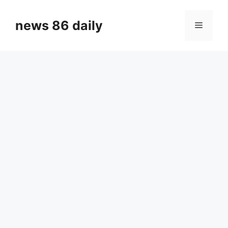
Skip
to
news 86 daily
Menu
content