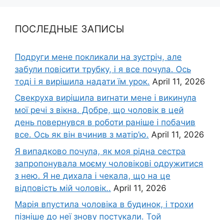
ПОСЛЕДНЫЕ ЗАПИСЫ
Подруги мене покликали на зустріч, але
забули повісити трубку, і я все почула. Ось
тоді і я вирішила надати їм урок.
April 11, 2026
Свекруха вирішила виrнати мене і викинула
мої речі з вікна. Добре, що чоловік в цей
день повернувся в роботи раніше і побачив
все. Ось як він вчинив з матір’ю.
April 11, 2026
Я випадково почула, як моя рідна сестра
запропонувала моєму чоловікові одружитися
з нею. Я не дихала і чекала, що на це
відповість мій чоловік..
April 11, 2026
Марія впустила чоловіка в будинок, і трохи
пізніше до неї знову постукали. Той