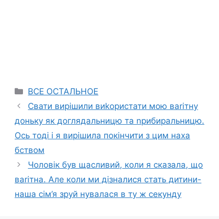
Categories
ВСЕ ОСТАЛЬНОЕ
Свати вирішили виkористати мою ваrітну
доньку як доглядальницю та nрибиральницю.
Ось тоді і я вирішила покінчити з цим наха
бством
Чоловік був щасливий, коли я сказала, що
ваrітна. Але коли ми дізналися стать дитини-
наша сім’я зруй нувалася в ту ж секунду