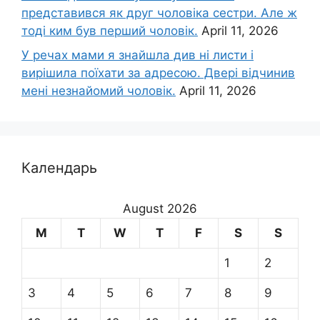
представився як друг чоловіка сестри. Але ж
тоді ким був перший чоловік.
April 11, 2026
У речах мами я знайшла див ні листи і
вирішила поїхати за адресою. Двері відчинив
мені незнайомий чоловік.
April 11, 2026
Календарь
August 2026
M
T
W
T
F
S
S
1
2
3
4
5
6
7
8
9