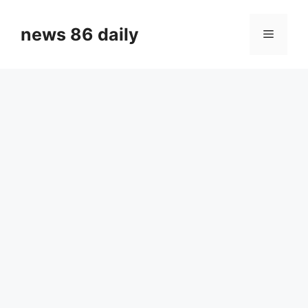
Skip
to
news 86 daily
Menu
content