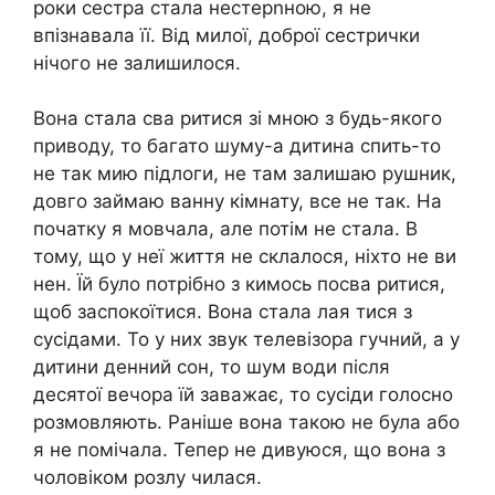
роки сестра стала нестерnною, я не
впізнавала її. Від милої, доброї сестрички
нічого не залишилося.
Вона стала сва ритися зі мною з будь-якого
приводу, то багато шуму-а дитина спить-то
не так мию підлоги, не там залишаю рушник,
довго займаю ванну кімнату, все не так. На
початку я мовчала, але потім не стала. В
тому, що у неї життя не склалося, ніхто не ви
нен. Їй було потрібно з кимось посва ритися,
щоб заспокоїтися. Вона стала лая тися з
сусідами. То у них звук телевізора гучний, а у
дитини денний сон, то шум води після
десятої вечора їй заважає, то сусіди голосно
розмовляють. Раніше вона такою не була або
я не помічала. Тепер не дивуюся, що вона з
чоловіком розлу чилася.