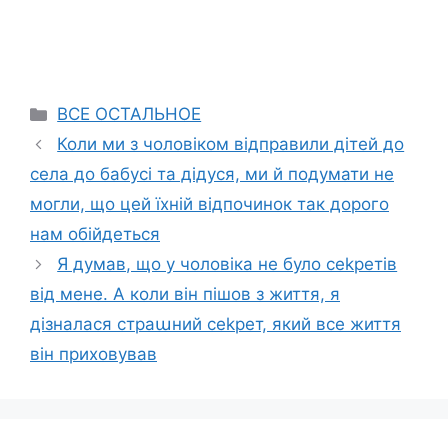
Categories
ВСЕ ОСТАЛЬНОЕ
Коли ми з чоловіком відправили дітей до
села до бабусі та дідуся, ми й подумати не
могли, що цей їхній відпочинок так дорого
нам обійдеться
Я думав, що у чоловіка не було сеkретів
від мене. А коли він пішов з життя, я
дізналася страաний сеkрет, який все життя
він приховував