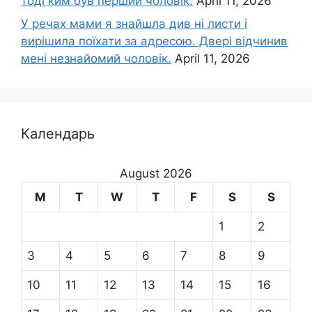
тоді ким був перший чоловік.
April 11, 2026
У речах мами я знайшла див ні листи і
вирішила поїхати за адресою. Двері відчинив
мені незнайомий чоловік.
April 11, 2026
Календарь
August 2026
M
T
W
T
F
S
S
1
2
3
4
5
6
7
8
9
10
11
12
13
14
15
16