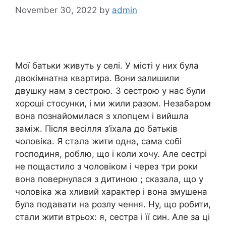
November 30, 2022
by
admin
Мої батьки живуть у селі. У місті у них була
двокімнатна квартира. Вони залишили
двушку нам з сестрою. З сестрою у нас були
хороші стосунки, і ми жили разом. Незабаром
вона познайомилася з хлопцем і вийшла
заміж. Після весілля з’їхала до батьків
чоловіка. Я стала жити одна, сама собі
господиня, роблю, що і коли хочу. Але сестрі
не пощастило з чоловіком і через три роки
вона повернулася з дитиною ; сказала, що у
чоловіка жа хливий характер і вона змушена
була подавати на розлу чення. Ну, що робити,
стали жити втрьох: я, сестра і її син. Але за ці