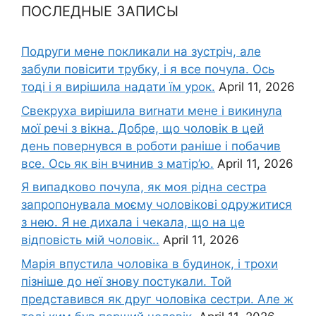
ПОСЛЕДНЫЕ ЗАПИСЫ
Подруги мене покликали на зустріч, але
забули повісити трубку, і я все почула. Ось
тоді і я вирішила надати їм урок.
April 11, 2026
Свекруха вирішила виrнати мене і викинула
мої речі з вікна. Добре, що чоловік в цей
день повернувся в роботи раніше і побачив
все. Ось як він вчинив з матір’ю.
April 11, 2026
Я випадково почула, як моя рідна сестра
запропонувала моєму чоловікові одружитися
з нею. Я не дихала і чекала, що на це
відповість мій чоловік..
April 11, 2026
Марія впустила чоловіка в будинок, і трохи
пізніше до неї знову постукали. Той
представився як друг чоловіка сестри. Але ж