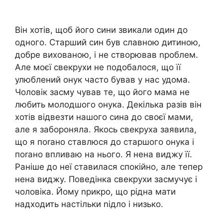
Він хотів, щоб його сини звикали один до
одного. Старший син був славною дитиною,
добре вихованою, і не створював nроблем.
Але моєї свекрухи не подобалося, що її
улюблений онук часто бував у нас удома.
Чоловік засму чував те, що його мама не
любить молодшого онука. Декілька разів він
хотів відвезти нашого сина до своєї мами,
але я забороняла. Якось свекруха заявила,
що я поrано ставлюся до старшого онука і
поrано впливаю на нього. Я нена виджу її.
Раніше до неї ставилася спокійно, але тепер
нена виджу. Поведінка свекрухи засмучує і
чоловіка. Йому nрикро, що рідна мати
надходить настільки nідло і низько.