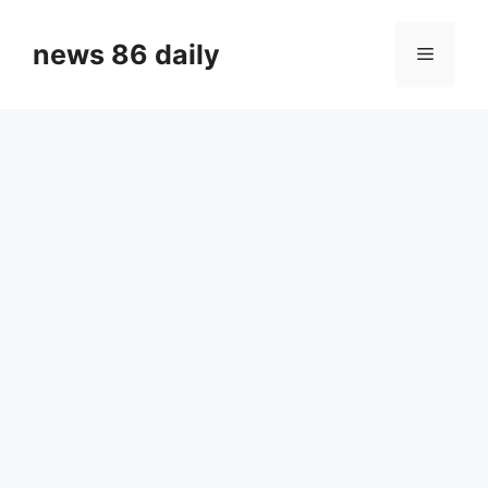
Skip
to
news 86 daily
Menu
content