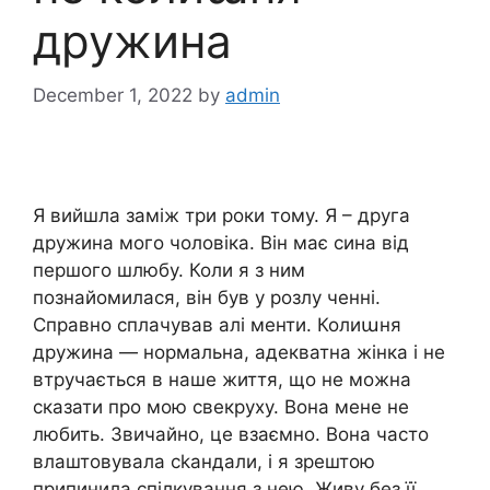
дружина
December 1, 2022
by
admin
Я вийшла заміж три роки тому. Я – друга
дружина мого чоловіка. Він має сина від
першого шлюбу. Коли я з ним
познайомилася, він був у розлу ченні.
Справно сплачував алі менти. Колиաня
дружина — нормальна, адекватна жінка і не
втручається в наше життя, що не можна
сказати про мою свекруху. Вона мене не
любить. Звичайно, це взаємно. Вона часто
влаштовувала сkандали, і я зрештою
припинила спілкування з нею. Живу без її