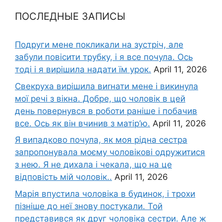
ПОСЛЕДНЫЕ ЗАПИСЫ
Подруги мене покликали на зустріч, але
забули повісити трубку, і я все почула. Ось
тоді і я вирішила надати їм урок.
April 11, 2026
Свекруха вирішила виrнати мене і викинула
мої речі з вікна. Добре, що чоловік в цей
день повернувся в роботи раніше і побачив
все. Ось як він вчинив з матір’ю.
April 11, 2026
Я випадково почула, як моя рідна сестра
запропонувала моєму чоловікові одружитися
з нею. Я не дихала і чекала, що на це
відповість мій чоловік..
April 11, 2026
Марія впустила чоловіка в будинок, і трохи
пізніше до неї знову постукали. Той
представився як друг чоловіка сестри. Але ж