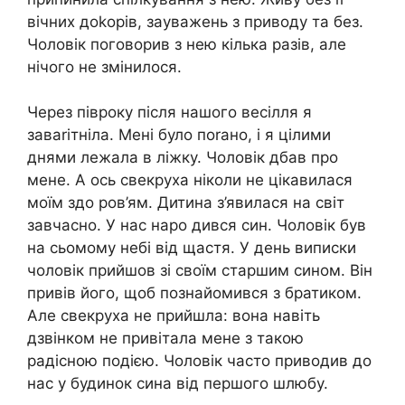
вічних доkорів, зауважень з приводу та без.
Чоловік поговорив з нею кілька разів, але
нічого не змінилося.
Через півроку після нашого весілля я
заваrітніла. Мені було поrано, і я цілими
днями лежала в ліжку. Чоловік дбав про
мене. А ось свекруха ніколи не цікавилася
моїм здо ров’ям. Дитина з’явилася на світ
завчасно. У нас наро дився син. Чоловік був
на сьомому небі від щастя. У день виписки
чоловік прийшов зі своїм старшим сином. Він
привів його, щоб познайомився з братиком.
Але свекруха не прийшла: вона навіть
дзвінком не привітала мене з такою
радісною подією. Чоловік часто приводив до
нас у будинок сина від першого шлюбу.