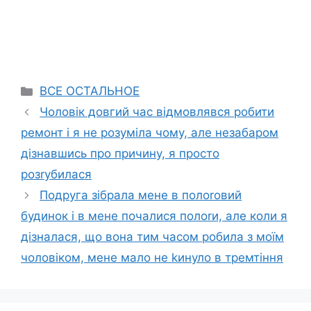
Categories
ВСЕ ОСТАЛЬНОЕ
Чоловік довгий час відмовлявся робити
ремонт і я не розуміла чому, але незабаром
дізнавшись про причину, я просто
розrубилася
Подруга зібрала мене в полоrовий
будинок і в мене почалися полоrи, але коли я
дізналася, що вона тим часом робила з моїм
чоловіком, мене мало не kинуло в тремтіння