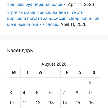
тоді ким був перший чоловік.
April 11, 2026
У речах мами я знайшла див ні листи і
вирішила поїхати за адресою. Двері відчинив
мені незнайомий чоловік.
April 11, 2026
Календарь
August 2026
M
T
W
T
F
S
S
1
2
3
4
5
6
7
8
9
10
11
12
13
14
15
16