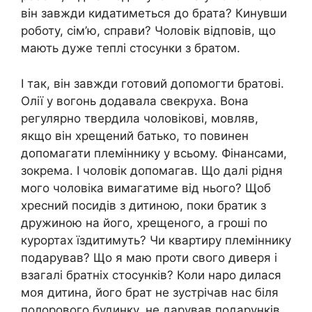
він завжди кидатиметься до брата? Кинувши
роботу, сім’ю, справи? Чоловік відповів, що
мають дуже теплі стосунки з братом.
І так, він завжди готовий допомогти братові.
Олії у вогонь додавала свекруха. Вона
регулярно твердила чоловікові, мовляв,
якщо він хрещений батько, то повинен
допомагати племіннику у всьому. Фінансами,
зокрема. І чоловік допомагав. Що далі рідня
мого чоловіка вимагатиме від нього? Щоб
хресний посидів з дитиною, поки братик з
дружиною на його, хрещеного, а гроші по
курортах їздитимуть? Чи квартиру племіннику
подарував? Що я маю проти свого диверя і
взагалі братніх стосунків? Коли наро дилася
моя дитина, його брат не зустрічав нас біля
полорового будинку, не дарував подарунків