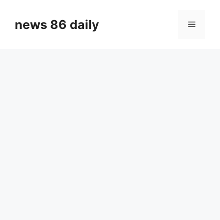
Skip
to
news 86 daily
Menu
content