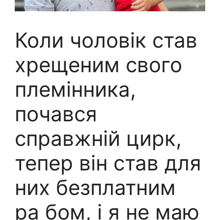
Коли чоловік став
хрещеним свого
племінника,
почався
справжній цирк,
тепер він став для
них безплатним
ра бом, і я не маю