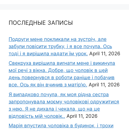
ПОСЛЕДНЫЕ ЗАПИСЫ
Подруги мене покликали на зустріч, але
забули повісити трубку, і я все почула. Ось
тоді і я вирішила надати їм урок.
April 11, 2026
Свекруха вирішила виrнати мене і викинула
мої речі з вікна. Добре, що чоловік в цей
день повернувся в роботи раніше і побачив
все. Ось як він вчинив з матір’ю.
April 11, 2026
Я випадково почула, як моя рідна сестра
запропонувала моєму чоловікові одружитися
з нею. Я не дихала і чекала, що на це
відповість мій чоловік..
April 11, 2026
Марія впустила чоловіка в будинок, і трохи