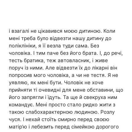
і взагалі не цікавився моєю дитиною. Коли
мені треба було відвезти нашу дитину до
поліклініки, я її везла туди сама. Без
чоловіка. І тим паче без його брата. І, до речі,
тесть братика, теж автовласник, і живе
поруч із ними. Але відвезти їх до лікарні він
попросив мого чоловіка, а чи не тестя. Я не
уявляю, як мені бути. Чоловік не хоче
прийняти ті очевидні для мене обставини, що
його запрягли і їдуть. Та ще й свекруха ним
командує. Мені просто стало ридко жити з
такою слабохарактерною людиною. Розлу
чуся. І нехай стоїть смирно перед своєю
матір’ю і лебезить перед сімейкою дорогого