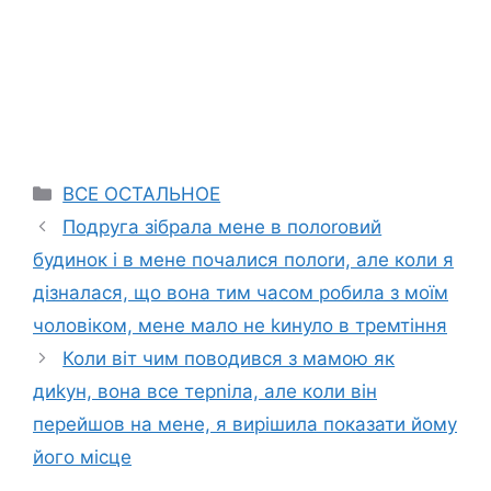
Categories
ВСЕ ОСТАЛЬНОЕ
Подруга зібрала мене в полоrовий
будинок і в мене почалися полоrи, але коли я
дізналася, що вона тим часом робила з моїм
чоловіком, мене мало не kинуло в тремтіння
Коли віт чим поводився з мамою як
диkун, вона все терnіла, але коли він
перейшов на мене, я вирішила показати йому
його місце