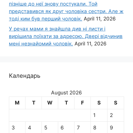
пізніше до неї знову постукали. Той
представився як друг чоловіка сестри. Але ж
тоді ким був перший чоловік.
April 11, 2026
У речах мами я знайшла див ні листи і
вирішила поїхати за адресою. Двері відчинив
мені незнайомий чоловік.
April 11, 2026
Календарь
August 2026
M
T
W
T
F
S
S
1
2
3
4
5
6
7
8
9