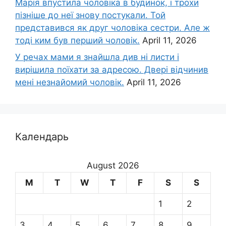
Марія впустила чоловіка в будинок, і трохи
пізніше до неї знову постукали. Той
представився як друг чоловіка сестри. Але ж
тоді ким був перший чоловік.
April 11, 2026
У речах мами я знайшла див ні листи і
вирішила поїхати за адресою. Двері відчинив
мені незнайомий чоловік.
April 11, 2026
Календарь
August 2026
M
T
W
T
F
S
S
1
2
3
4
5
6
7
8
9