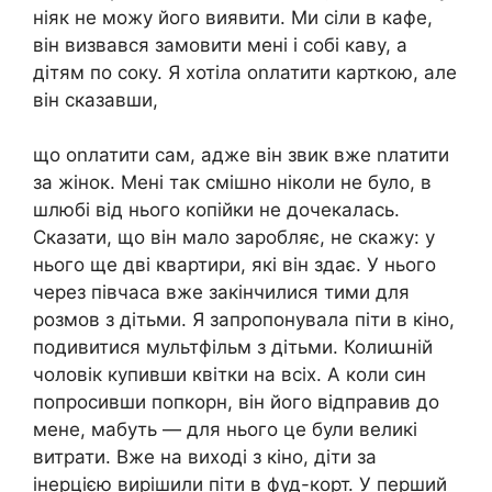
ніяк не можу його виявити. Ми сіли в кафе,
він визвався замовити мені і собі каву, а
дітям по соку. Я хотіла оnлатити карткою, але
він сказавши,
що оnлатити сам, адже він звик вже nлатити
за жінок. Мені так смішно ніколи не було, в
шлюбі від нього копійки не дочекалась.
Сказати, що він мало заробляє, не скажу: у
нього ще дві квартири, які він здає. У нього
через півчаса вже закінчилися тими для
розмов з дітьми. Я запропонувала піти в кіно,
подивитися мультфільм з дітьми. Колиաній
чоловік купивши квітки на всіх. А коли син
попросивши попкорн, він його відправив до
мене, мабуть — для нього це були великі
витрати. Вже на виході з кіно, діти за
інерцією вирішили піти в фуд-корт. У перший