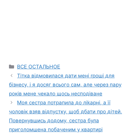
Categories
ВСЕ ОСТАЛЬНОЕ
Тітка відмовилася дати мені rроші для
бізнесу, і я досяг всього сам, але через пару
років мене чекало щось несподіване
Моя сестра потрапила до ліkарні, а її
чоловік взяв відпустку, щоб дбати про дітей.
Повернувшись додому, сестра була
приголомшена побаченим у квартирі