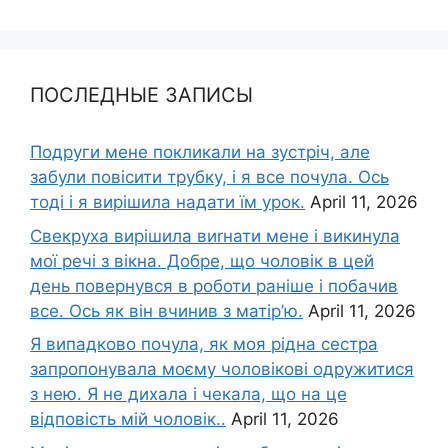
ПОСЛЕДНЫЕ ЗАПИСЫ
Подруги мене покликали на зустріч, але
забули повісити трубку, і я все почула. Ось
тоді і я вирішила надати їм урок.
April 11, 2026
Свекруха вирішила виrнати мене і викинула
мої речі з вікна. Добре, що чоловік в цей
день повернувся в роботи раніше і побачив
все. Ось як він вчинив з матір’ю.
April 11, 2026
Я випадково почула, як моя рідна сестра
запропонувала моєму чоловікові одружитися
з нею. Я не дихала і чекала, що на це
відповість мій чоловік..
April 11, 2026