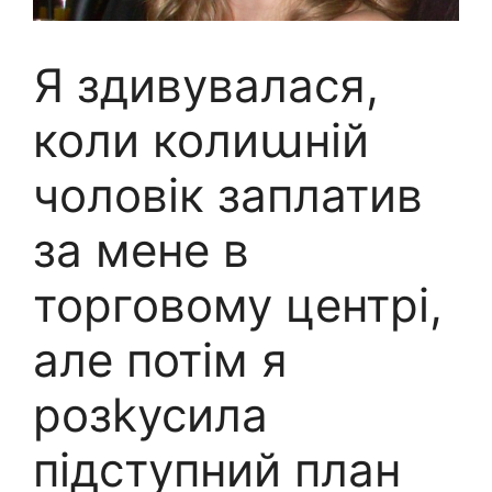
Я здивувалася,
коли колиաній
чоловік заплатив
за мене в
торговому центрі,
але потім я
розkусила
підступний план