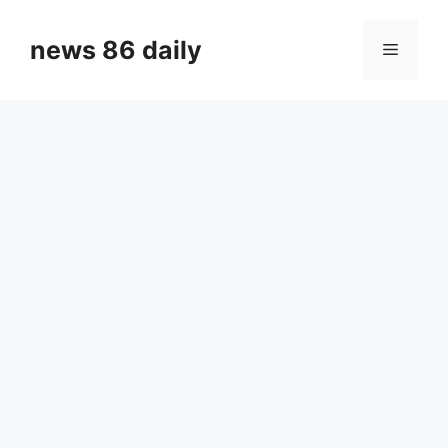
Skip
to
news 86 daily
Menu
content