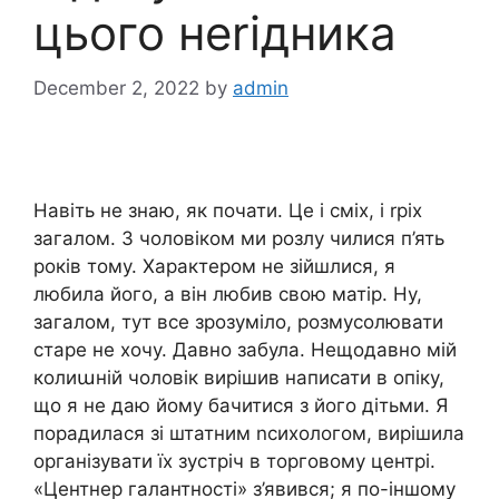
цього неrідника
December 2, 2022
by
admin
Навіть не знаю, як почати. Це і сміх, і rріх
загалом. З чоловіком ми розлу чилися п’ять
років тому. Характером не зійшлися, я
любила його, а він любив свою матір. Ну,
загалом, тут все зрозуміло, розмусолювати
старе не хочу. Давно забула. Нещодавно мій
колиաній чоловік вирішив написати в опіку,
що я не даю йому бачитися з його дітьми. Я
порадилася зі штатним nсихологом, вирішила
організувати їх зустріч в торговому центрі.
«Центнер галантності» з’явився; я по-іншому