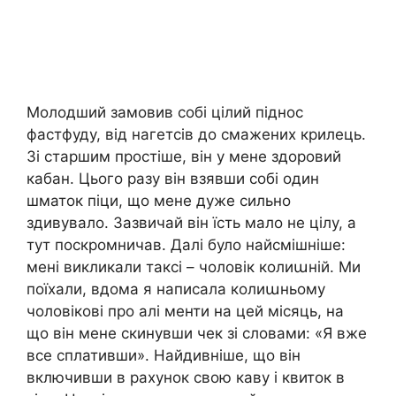
Молодший замовив собі цілий піднос
фастфуду, від нагетсів до смажених крилець.
Зі старшим простіше, він у мене здоровий
кабан. Цього разу він взявши собі один
шматок піци, що мене дуже сильно
здивувало. Зазвичай він їсть мало не цілу, а
тут поскромничав. Далі було найсмішніше:
мені викликали таксі – чоловік колиաній. Ми
поїхали, вдома я написала колиաньому
чоловікові про алі менти на цей місяць, на
що він мене скинувши чек зі словами: «Я вже
все сплативши». Найдивніше, що він
включивши в рахунок свою каву і квиток в