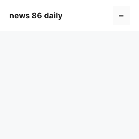
Skip
to
news 86 daily
Menu
content