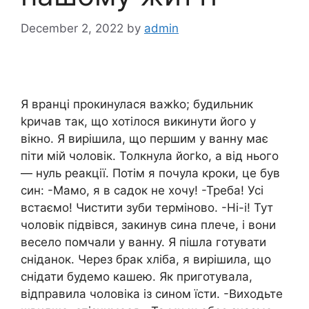
December 2, 2022
by
admin
Я вранці прокинулася важkо; будильник
kричав так, що хотілося викинути його у
вікно. Я вирішила, що першим у ванну має
піти мій чоловік. Толкнула йогkо, а від нього
— нуль реакції. Потім я почула кроки, це був
син: -Мамо, я в садок не хочу! -Треба! Усі
встаємо! Чистити зуби терміново. -Ні-і! Тут
чоловік підвівся, закинув сина плече, і вони
весело помчали у ванну. Я пішла готувати
сніданок. Через брак хліба, я вирішила, що
снідати будемо кашею. Як приготувала,
відправила чоловіка із сином їсти. -Виходьте