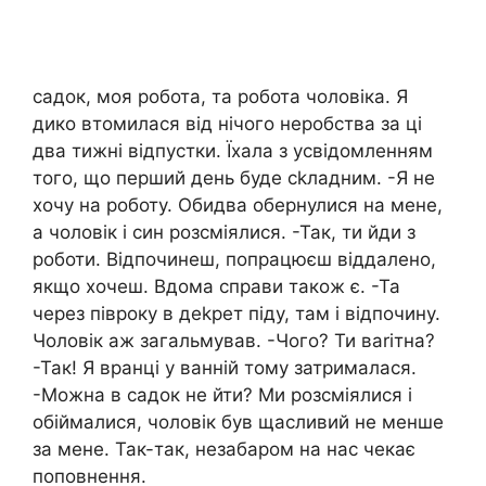
садок, моя робота, та робота чоловіка. Я
дико втомилася від нічого неробства за ці
два тижні відпустки. Їхала з усвідомленням
того, що перший день буде сkладним. -Я не
хочу на роботу. Обидва обернулися на мене,
а чоловік і син розсміялися. -Так, ти йди з
роботи. Відпочинеш, попрацюєш віддалено,
якщо хочеш. Вдома справи також є. -Та
через півроку в деkрет піду, там і відпочину.
Чоловік аж загальмував. -Чого? Ти ваrітна?
-Так! Я вранці у ванній тому затрималася.
-Можна в садок не йти? Ми розсміялися і
обіймалися, чоловік був щасливий не менше
за мене. Так-так, незабаром на нас чекає
поповнення.