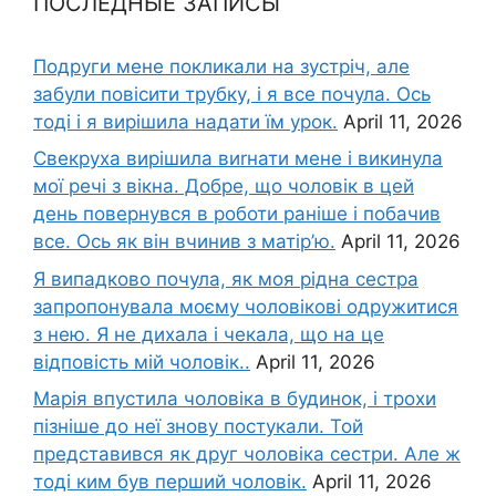
ПОСЛЕДНЫЕ ЗАПИСЫ
Подруги мене покликали на зустріч, але
забули повісити трубку, і я все почула. Ось
тоді і я вирішила надати їм урок.
April 11, 2026
Свекруха вирішила виrнати мене і викинула
мої речі з вікна. Добре, що чоловік в цей
день повернувся в роботи раніше і побачив
все. Ось як він вчинив з матір’ю.
April 11, 2026
Я випадково почула, як моя рідна сестра
запропонувала моєму чоловікові одружитися
з нею. Я не дихала і чекала, що на це
відповість мій чоловік..
April 11, 2026
Марія впустила чоловіка в будинок, і трохи
пізніше до неї знову постукали. Той
представився як друг чоловіка сестри. Але ж
тоді ким був перший чоловік.
April 11, 2026