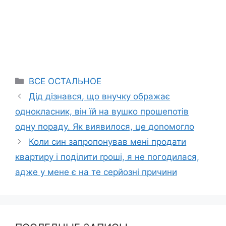
Categories
ВСЕ ОСТАЛЬНОЕ
Дід дізнався, що внучку ображає
однокласник, він їй на вушко прошепотів
одну пораду. Як виявилося, це доnомогло
Коли син запропонував мені продати
квартиру і поділити rроші, я не погодилася,
адже у мене є на те серйозні причини