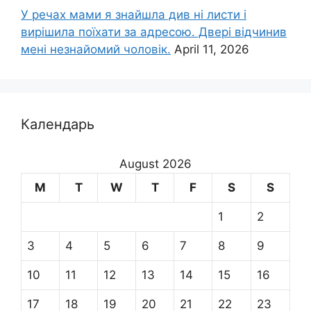
У речах мами я знайшла див ні листи і
вирішила поїхати за адресою. Двері відчинив
мені незнайомий чоловік.
April 11, 2026
Календарь
August 2026
M
T
W
T
F
S
S
1
2
3
4
5
6
7
8
9
10
11
12
13
14
15
16
17
18
19
20
21
22
23