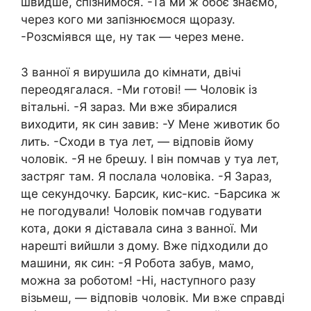
швидше, спізнимося. -Та ми ж обоє знаємо,
через кого ми запізнюємося щоразу.
-Розсміявся ще, ну так — через мене.
З ванної я вирушила до кімнати, двічі
переодягалася. -Ми готові! — Чоловік із
вітальні. -Я зараз. Ми вже збиралися
виходити, як син завив: -У Мене животик бо
лить. -Сходи в туа лет, — відповів йому
чоловік. -Я не бреաу. І він помчав у туа лет,
застряг там. Я послала чоловіка. -Я Зараз,
ще секундочку. Барсик, кис-кис. -Барсика ж
не погодували! Чоловік помчав годувати
кота, доки я діставала сина з ванної. Ми
нарешті вийшли з дому. Вже підходили до
машини, як син: -Я Робота забув, мамо,
можна за роботом! -Ні, наступного разу
візьмеш, — відповів чоловік. Ми вже справді