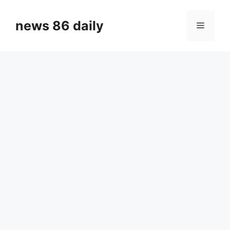
Skip
to
news 86 daily
Menu
content