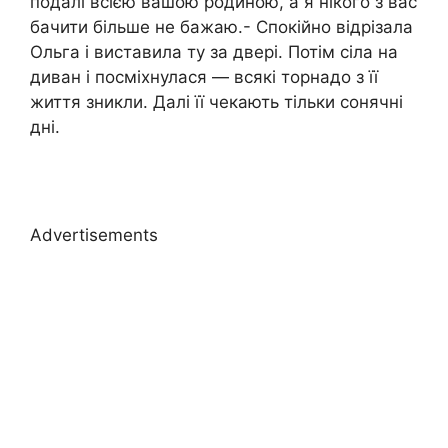
подалі всією вашою родиною, а я нікого з вас
бачити більше не бажаю.- Спокійно відрізала
Ольга і виставила ту за двері. Потім сіла на
диван і посміхнулася — всякі торнадо з її
життя зникли. Далі її чекають тільки сонячні
дні.
Advertisements