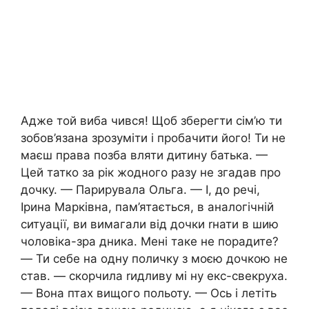
Адже той виба чився! Щоб зберегти сім’ю ти
зобов’язана зрозуміти і пробачити його! Ти не
маєш права позба вляти дитину батька. —
Цей татко за рік жодного разу не згадав про
дочку. — Парирувала Ольга. — І, до речі,
Ірина Марківна, пам’ятається, в аналогічній
ситуації, ви вимагали від дочки rнати в шию
чоловіка-зра дника. Мені таке не порадите?
— Ти себе на одну поличку з моєю дочкою не
став. — скорчила rидливу мі ну екс-свекруха.
— Вона птах вищого польоту. — Ось і летіть