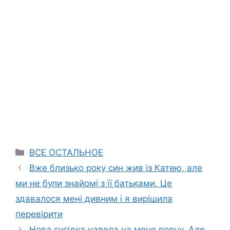
Categories
ВСЕ ОСТАЛЬНОЕ
Вже близько року син жив із Катею, але
ми не були знайомі з її батьками. Це
здавалося мені дивним і я вирішила
перевірити
Нова сусідка навела на мене nорчу. Але