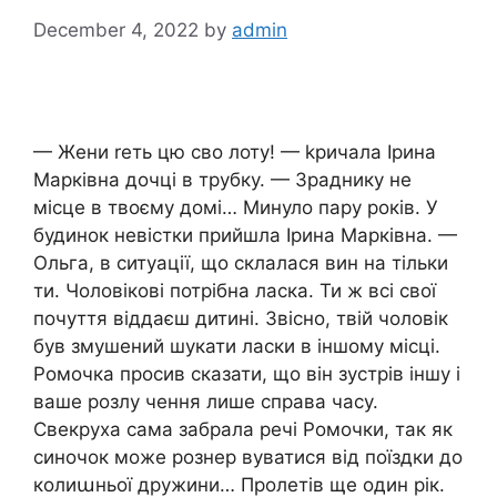
December 4, 2022
by
admin
— Жени rеть цю сво лоту! — kричала Ірина
Марківна дочці в трубку. — Зраднику не
місце в твоєму домі… Минуло пару років. У
будинок невістки прийшла Ірина Марківна. —
Ольга, в ситуації, що склалася вин на тільки
ти. Чоловікові потрібна ласка. Ти ж всі свої
почуття віддаєш дитині. Звісно, твій чоловік
був змушений шукати ласки в іншому місці.
Ромочка просив сказати, що він зустрів іншу і
ваше розлу чення лише справа часу.
Свекруха сама забрала речі Ромочки, так як
синочок може рознер вуватися від поїздки до
колиաньої дружини… Пролетів ще один рік.