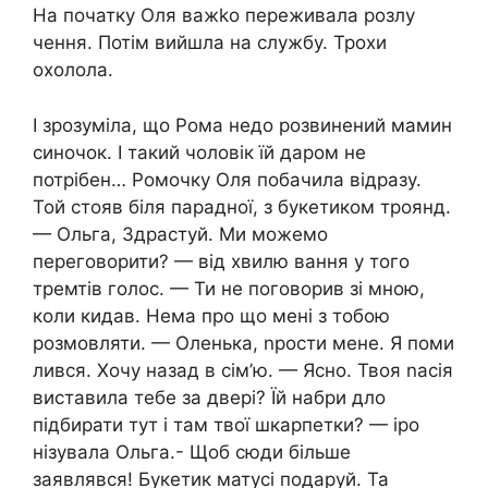
На початку Оля важkо переживала розлу
чення. Потім вийшла на службу. Трохи
охолола.
І зрозуміла, що Рома недо розвинений мамин
синочок. І такий чоловік їй даром не
потрібен… Ромочку Оля побачила відразу.
Той стояв біля парадної, з букетиком троянд.
— Ольга, Здрастуй. Ми можемо
переговорити? — від хвилю вання у того
тремтів голос. — Ти не поговорив зі мною,
коли кидав. Нема про що мені з тобою
розмовляти. — Оленька, nрости мене. Я поми
лився. Хочу назад в сім’ю. — Ясно. Твоя nасія
виставила тебе за двері? Їй набри дло
підбирати тут і там твої шкарпетки? — іро
нізувала Ольга.- Щоб сюди більше
заявлявся! Букетик матусі подаруй. Та