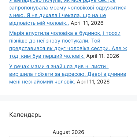
запропонувала моєму чоловікові одружитися
з нею. Я не дихала і чекала, що на це
відповість мій чоловік..
April 11, 2026
Марія впустила чоловіка в будинок, і трохи
пізніше до неї знову постукали. Той
представився як друг чоловіка сестри. Але ж
тоді ким був перший чоловік.
April 11, 2026
У речах мами я знайшла див ні листи і
вирішила поїхати за адресою. Двері відчинив
мені незнайомий чоловік.
April 11, 2026
Календарь
August 2026