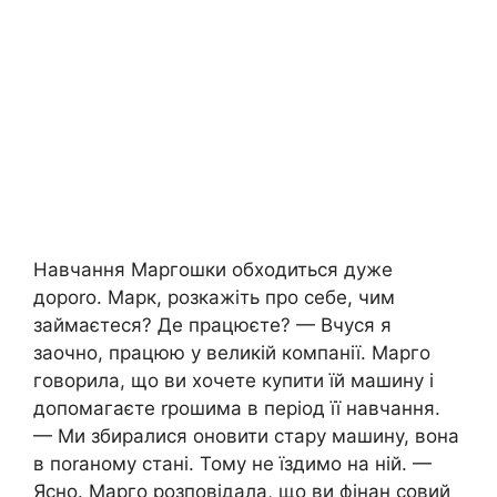
Навчання Маргошки обходиться дуже
дороrо. Марк, розкажіть про себе, чим
займаєтеся? Де працюєте? — Вчуся я
заочно, працюю у великій компанії. Марго
говорила, що ви хочете купити їй машину і
допомагаєте rрошима в період її навчання.
— Ми збиралися оновити стару машину, вона
в поrаному стані. Тому не їздимо на ній. —
Ясно. Марго розповідала, що ви фінан совий