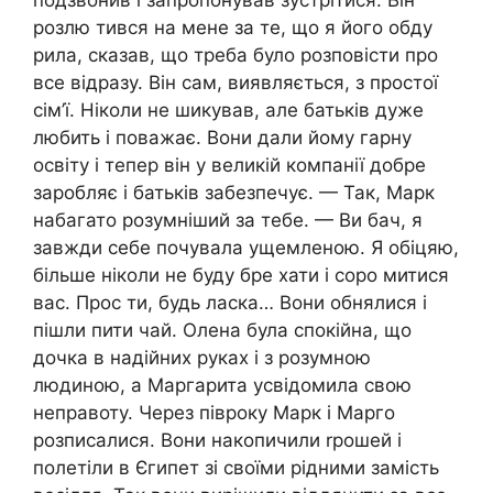
подзвонив і запропонував зустрітися. Він
розлю тився на мене за те, що я його обду
рила, сказав, що треба було розповісти про
все відразу. Він сам, виявляється, з простої
сім’ї. Ніколи не шикував, але батьків дуже
любить і поважає. Вони дали йому гарну
освіту і тепер він у великій компанії добре
заробляє і батьків забезпечує. — Так, Марк
набагато розумніший за тебе. — Ви бач, я
завжди себе почувала ущемленою. Я обіцяю,
більше ніколи не буду бре хати і соро митися
вас. Прос ти, будь ласка… Вони обнялися і
пішли пити чай. Олена була спокійна, що
дочка в надійних руках і з розумною
людиною, а Маргарита усвідомила свою
неправоту. Через півроку Марк і Марго
розписалися. Вони накопичили rрошей і
полетіли в Єгипет зі своїми рідними замість