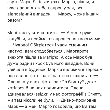
звуть Марк. Я тільки «за»! Марго, пішли, я
вже давно до тебе напрошуюся, ось і
відповідний випадок. — Марку, може іншим
разом?
Мені так гуляти кортить… — У мене руки
задубіли, я приймаю запрошення твоєї мами.
— Чудово! Обігрієтеся і чаєм смачним
частую, вам сподобається . Маргарита
знехотя пішла за матір’ю. А ось Марк був
дуже радий і крок був його швидше. Вони
увійшли в будинок. Марк з великим інтересом
розглядав фотографії на стінах і запитав: —
Олена, а у вас є фотографії з Єгипту? дуже
хотілося б на них подивитися. Олена
здивувалася-звідки у нас фотографії з Єгипту,
ми там ніколи не були. — Дивно-промовив
Марк — а мені Марго говорила, що Ви там