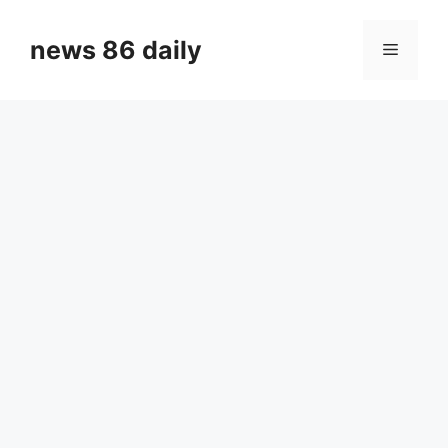
Skip
to
news 86 daily
Menu
content