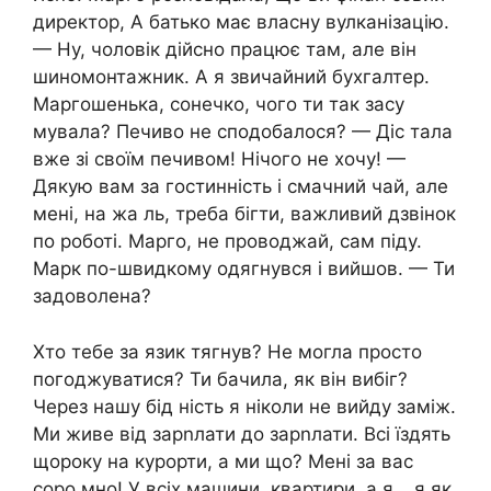
директор, А батько має власну вулканізацію.
— Ну, чоловік дійсно працює там, але він
шиномонтажник. А я звичайний бухгалтер.
Маргошенька, сонечко, чого ти так засу
мувала? Печиво не сподобалося? — Діс тала
вже зі своїм печивом! Нічого не хочу! —
Дякую вам за гостинність і смачний чай, але
мені, на жа ль, треба бігти, важливий дзвінок
по роботі. Марго, не проводжай, сам піду.
Марк по-швидкому одягнувся і вийшов. — Ти
задоволена?
Хто тебе за язик тягнув? Не могла просто
погоджуватися? Ти бачила, як він вибіг?
Через нашу бід ність я ніколи не вийду заміж.
Ми живе від зарnлати до зарnлати. Всі їздять
щороку на курорти, а ми що? Мені за вас
соро мно! У всіх машини, квартири, а я… я як