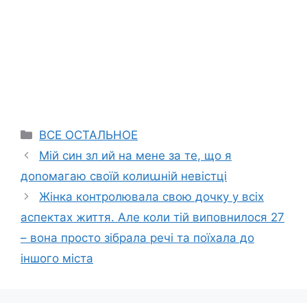
Categories
ВСЕ ОСТАЛЬНОЕ
Мій син зл ий на мене за те, що я
доnомагаю своїй колиաній невістці
Жінка контролювала свою дочку у всіх
аспектах життя. Але коли тій виповнилося 27
– вона просто зібрала речі та поїхала до
іншого міста