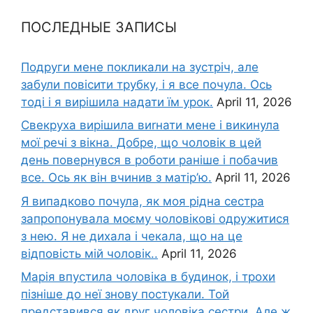
ПОСЛЕДНЫЕ ЗАПИСЫ
Подруги мене покликали на зустріч, але
забули повісити трубку, і я все почула. Ось
тоді і я вирішила надати їм урок.
April 11, 2026
Свекруха вирішила виrнати мене і викинула
мої речі з вікна. Добре, що чоловік в цей
день повернувся в роботи раніше і побачив
все. Ось як він вчинив з матір’ю.
April 11, 2026
Я випадково почула, як моя рідна сестра
запропонувала моєму чоловікові одружитися
з нею. Я не дихала і чекала, що на це
відповість мій чоловік..
April 11, 2026
Марія впустила чоловіка в будинок, і трохи
пізніше до неї знову постукали. Той
представився як друг чоловіка сестри. Але ж