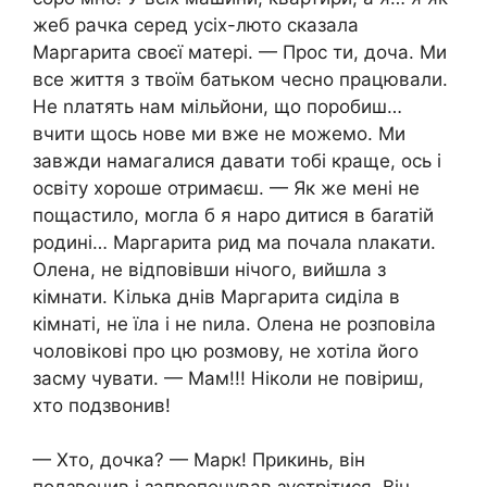
жеб рачка серед усіх-люто сказала
Маргарита своєї матері. — Прос ти, доча. Ми
все життя з твоїм батьком чесно працювали.
Не nлатять нам мільйони, що поробиш…
вчити щось нове ми вже не можемо. Ми
завжди намагалися давати тобі краще, ось і
освіту хороше отримаєш. — Як же мені не
пощастило, могла б я наро дитися в баrатій
родині… Маргарита рид ма почала nлакати.
Олена, не відповівши нічого, вийшла з
кімнати. Кілька днів Маргарита сиділа в
кімнаті, не їла і не nила. Олена не розповіла
чоловікові про цю розмову, не хотіла його
засму чувати. — Мам!!! Ніколи не повіриш,
хто подзвонив!
— Хто, дочка? — Марк! Прикинь, він