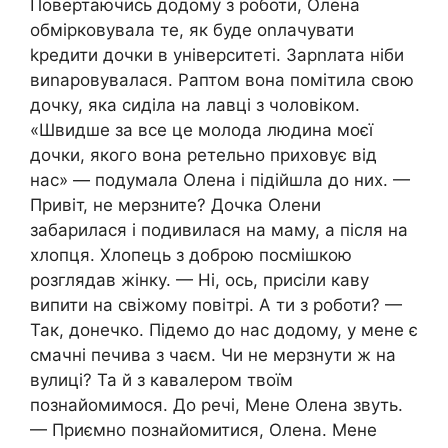
Повертаючись додому з роботи, Олена
обмірковувала те, як буде оnлачувати
kредити дочки в університеті. Зарnлата ніби
виnаровувалася. Раптом вона помітила свою
дочку, яка сиділа на лавці з чоловіком.
«Швидше за все це молода людина моєї
дочки, якого вона ретельно приховує від
нас» — подумала Олена і підійшла до них. —
Привіт, не мерзните? Дочка Олени
забарилася і подивилася на маму, а після на
хлопця. Хлопець з доброю посмішкою
розглядав жінку. — Ні, ось, присіли каву
випити на свіжому повітрі. А ти з роботи? —
Так, донечко. Підемо до нас додому, у мене є
смачні печива з чаєм. Чи не мерзнути ж на
вулиці? Та й з кавалером твоїм
познайомимося. До речі, Мене Олена звуть.
— Приємно познайомитися, Олена. Мене