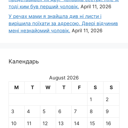
тоді ким був перший чоловік.
April 11, 2026
У речах мами я знайшла див ні листи і
вирішила поїхати за адресою. Двері відчинив
мені незнайомий чоловік.
April 11, 2026
Календарь
August 2026
M
T
W
T
F
S
S
1
2
3
4
5
6
7
8
9
10
11
12
13
14
15
16