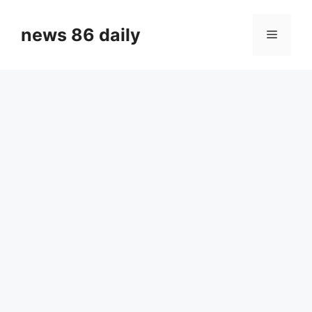
Skip
to
news 86 daily
Menu
content