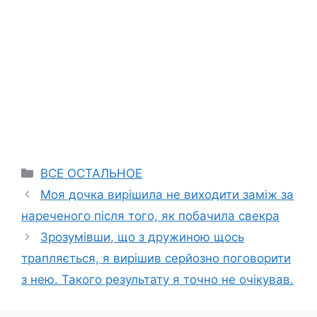
Categories
ВСЕ ОСТАЛЬНОЕ
Моя дочка вирішила не виходити заміж за
нареченого після того, як побачила свекра
Зрозумівши, що з дружиною щось
трапляється, я вирішив серйозно поговорити
з нею. Такого результату я точно не очікував.