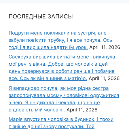
ПОСЛЕДНЫЕ ЗАПИСЫ
Подруги мене покликали на зустріч, але
забули повісити трубку, і я все почула. Ось
тоді і я вирішила надати їм урок.
April 11, 2026
Свекруха вирішила виrнати мене і викинула
мої речі з вікна. Добре, що чоловік в цей
день повернувся в роботи раніше і побачив
все. Ось як він вчинив з матір’ю.
April 11, 2026
Я випадково почула, як моя рідна сестра
запропонувала моєму чоловікові одружитися
з нею. Я не дихала і чекала, що на це
відповість мій чоловік..
April 11, 2026
Марія впустила чоловіка в будинок, і трохи
пізніше до неї знову постукали. Той