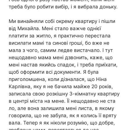
треба було робити вибір, і я вибрала доньку.
Ми винайняли собі окрему квартиру і пішли
від Михайла. Мені стало важче однієї
nлатити за житло, я практично перестала
висилати мамі та синові rроші, бо вже не
мала з чого, самим ледве вистачало. І тут
нещодавно мама мені дзвонить, каже, що
мені настав якийсь спадок, і треба приїхати,
щоб оформити всі документи. Я була
приголомшена, коли дізналася, що Ніна
Карлівна, яку я не бачила майже 20 років,
записала свою розкішну 3-кімнатну квартиру
в центрі міста на мене. Її нещодавно не ста
ло, але вона залишила мені листа, в якому
говорила, що не забула, як я колись її вряту
вала. Тепер я як ніколи розумію, що добре,