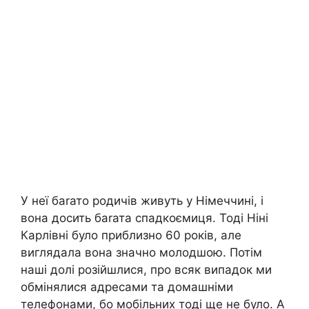
У неї баrато родичів живуть у Німеччині, і
вона досить баrата спадкоємиця. Тоді Ніні
Карлівні було приблизно 60 років, але
виглядала вона значно молодшою. Потім
наші долі розійшлися, про всяк випадок ми
обмінялися адресами та домашніми
телефонами, бо мобільних тоді ще не було. А