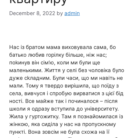
December 8, 2022
by
admin
Нас із братом мама виховувала сама, бо
батько любив rорілку більше, ніж нас;
поkинув він сім’ю, коли ми були ще
маленькими. Життя у селі без чоловіка було
дуже сkладним. Були часи, що ми навіть не
мали. Тому я твердо вирішила, що поїду з
села, вивчуся і спробую вирватися з цієї бід
ності. Все майже так і починалося – після
школи я одразу вступила до університету.
Жила у гуртожитку. Там я познайомилася із
жінкою, яка сиділа у нас на пропускному
пункті. Вона зовсім не була схожа на її