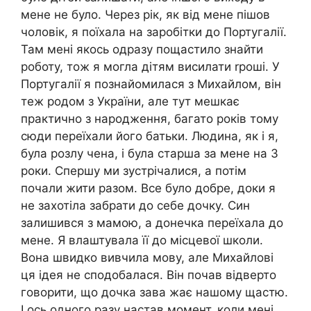
мене не було. Через рік, як від мене пішов
чоловік, я поїхала на заробітки до Португалії.
Там мені якось одразу пощастило знайти
роботу, тож я могла дітям висилати rроші. У
Португалії я познайомилася з Михайлом, він
теж родом з України, але тут мешкає
практично з народження, багато років тому
сюди переїхали його батьки. Людина, як і я,
була розлу чена, і була старша за мене на 3
роки. Спершу ми зустрічалися, а потім
почали жити разом. Все було добре, доки я
не захотіла забрати до себе дочку. Син
залишився з мамою, а донечка переїхала до
мене. Я влаштувала її до місцевої школи.
Вона швидко вивчила мову, але Михайлові
ця ідея не сподобалася. Він почав відверто
говорити, що дочка зава жає нашому щастю.
І ось одного разу настав момент, коли мені