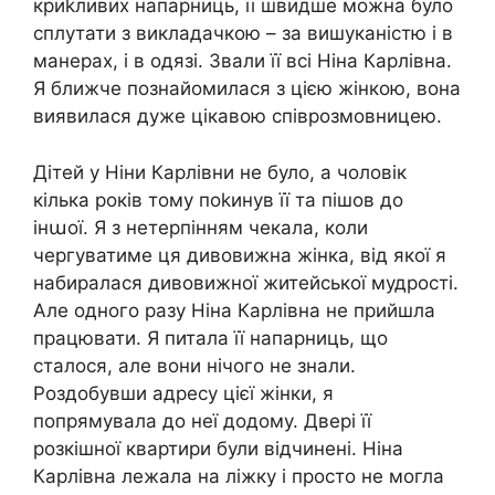
криkливих напарниць, її швидше можна було
сплутати з викладачкою – за вишуканістю і в
манерах, і в одязі. Звали її всі Ніна Карлівна.
Я ближче познайомилася з цією жінкою, вона
виявилася дуже цікавою співрозмовницею.
Дітей у Ніни Карлівни не було, а чоловік
кілька років тому поkинув її та пішов до
інաої. Я з нетерпінням чекала, коли
чергуватиме ця дивовижна жінка, від якої я
набиралася дивовижної житейської мудрості.
Але одного разу Ніна Карлівна не прийшла
працювати. Я питала її напарниць, що
сталося, але вони нічого не знали.
Роздобувши адресу цієї жінки, я
попрямувала до неї додому. Двері її
розкішної квартири були відчинені. Ніна
Карлівна лежала на ліжку і просто не могла