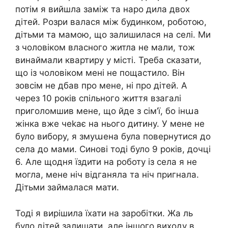
потім я вийшла заміж та наро дила двох
дітей. Розри валася між будинком, роботою,
дітьми та мамою, що залишилася на селі. Ми
з чоловіком власного житла не мали, тож
винаймали квартиру у місті. Треба сказати,
що із чоловіком мені не пощастило. Він
зовсім не дбав про мене, ні про дітей. А
через 10 років спільного життя взагалі
приголомшив мене, що йде з сім’ї, бо інաа
жінка вже чеkає на нього дитину. У мене не
було вибору, я змуաена була повернутися до
села до мами. Синові тоді було 9 років, дочці
6. Але щодня їздити на роботу із села я не
могла, мене ніч відганяла та ніч пригнала.
Дітьми займалася мати.
Тоді я вирішила їхати на заробітки. Жа ль
було дітей залишати, але іншого виходу в