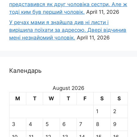
представився як друг чоловіка сестри. Але ж
тоді ким був перший чоловік.
April 11, 2026
У речах мами я знайшла див ні листи і
вирішила поїхати за адресою. Двері відчинив
мені незнайомий чоловік.
April 11, 2026
Календарь
August 2026
M
T
W
T
F
S
S
1
2
3
4
5
6
7
8
9
10
11
12
13
14
15
16