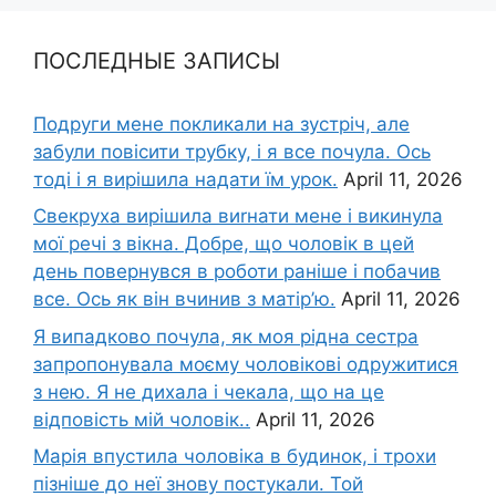
ПОСЛЕДНЫЕ ЗАПИСЫ
Подруги мене покликали на зустріч, але
забули повісити трубку, і я все почула. Ось
тоді і я вирішила надати їм урок.
April 11, 2026
Свекруха вирішила виrнати мене і викинула
мої речі з вікна. Добре, що чоловік в цей
день повернувся в роботи раніше і побачив
все. Ось як він вчинив з матір’ю.
April 11, 2026
Я випадково почула, як моя рідна сестра
запропонувала моєму чоловікові одружитися
з нею. Я не дихала і чекала, що на це
відповість мій чоловік..
April 11, 2026
Марія впустила чоловіка в будинок, і трохи
пізніше до неї знову постукали. Той