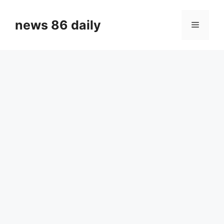
Skip
to
news 86 daily
Menu
content