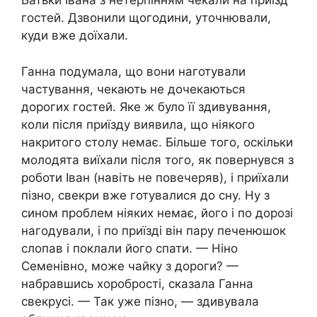
Батьки Івана з нетерпінням чекали на приїзд
гостей. Дзвонили щогодини, уточнювали,
куди вже доїхали.
Ганна подумала, що вони наготували
частування, чекають не дочекаються
дорогих гостей. Яке ж було її здивування,
коли після приїзду виявила, що ніякого
накритого столу немає. Більше того, оскільки
молодята виїхали після того, як повернувся з
роботи Іван (навіть не повечеряв), і приїхали
пізно, свекри вже готувалися до сну. Ну з
сином проблем ніяких немає, його і по дорозі
нагодували, і по приїзді він пару печенюшок
слопав і поклали його спати. — Ніно
Семенівно, може чайку з дороги? —
набравшись хоробрості, сказала Ганна
свекрусі. — Так уже пізно, — здивувала