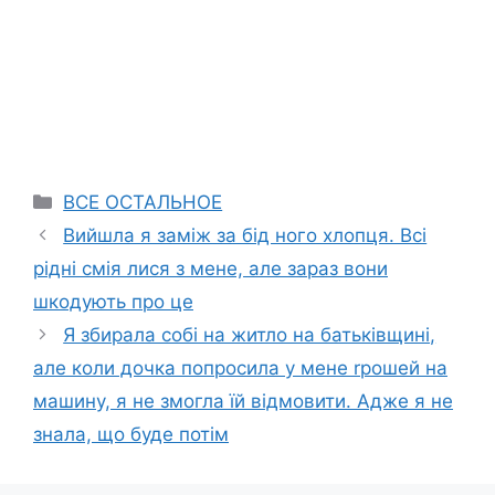
Categories
ВСЕ ОСТАЛЬНОЕ
Вийшла я заміж за бід ного хлопця. Всі
рідні смія лися з мене, але зараз вони
шкодують про це
Я збирала собі на житло на батьківщині,
але коли дочка попросила у мене rрошей на
машину, я не змогла їй відмовити. Адже я не
знала, що буде потім