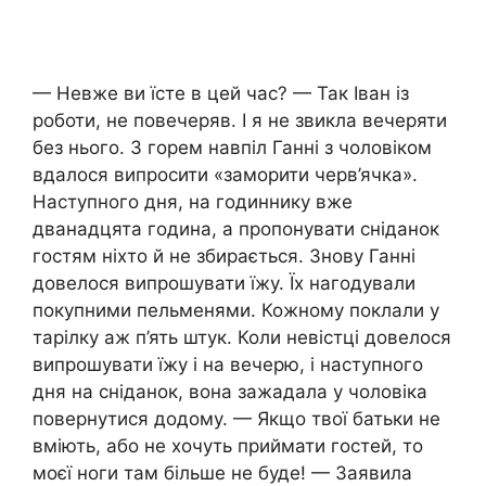
— Невже ви їсте в цей час? — Так Іван із
роботи, не повечеряв. І я не звикла вечеряти
без нього. З горем навпіл Ганні з чоловіком
вдалося випросити «заморити черв’ячка».
Наступного дня, на годиннику вже
дванадцята година, а пропонувати сніданок
гостям ніхто й не збирається. Знову Ганні
довелося випрошувати їжу. Їх нагодували
покупними пельменями. Кожному поклали у
тарілку аж п’ять штук. Коли невістці довелося
випрошувати їжу і на вечерю, і наступного
дня на сніданок, вона зажадала у чоловіка
повернутися додому. — Якщо твої батьки не
вміють, або не хочуть приймати гостей, то
моєї ноги там більше не буде! — Заявила