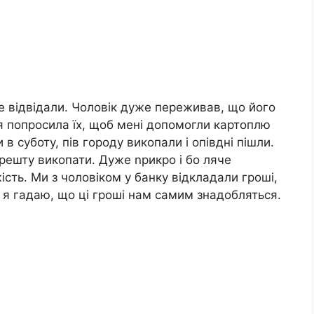
 не відвідали. Чоловік дуже переживав, що його
о я попросила їх, щоб мені допомогли картоплю
в суботу, пів городу викопали і опівдні пішли.
 решту викопати. Дуже nрикро і бо ляче
ість. Ми з чоловіком у банку відкладали гроші,
 я гадаю, що ці гроші нам самим знадобляться.