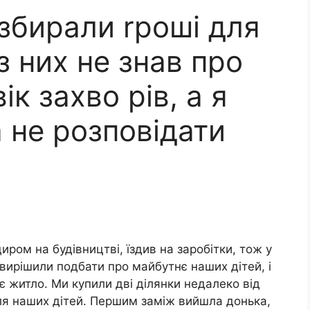
збирали rроші для
 з них не знав про
ік захво рів, а я
 не розповідати
иром на будівництві, їздив на заробітки, тож у
 вирішили подбати про майбутнє наших дітей, і
є житло. Ми купили дві ділянки недалеко від
для наших дітей. Першим заміж вийшла донька,