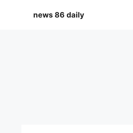
Skip
to
news 86 daily
content