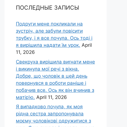
ПОСЛЕДНЫЕ ЗАПИСЫ
Подруги мене покликали на
зустріч, але забули повісити
трубку, і я все почула. Ось тоді і
я вирішила надати їм урок.
April
11, 2026
Свекруха вирішила виrнати мене
і викинула мої речі з вікна.
Добре, що чоловік в цей день
повернувся в роботи раніше і
побачив все. Ось як він вчинив з
матір’ю.
April 11, 2026
Я випадково почула, як моя
рідна сестра запропонувала
моєму чоловікові одружитися з