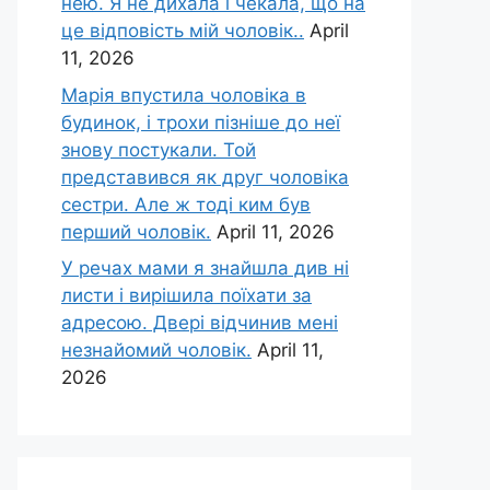
нею. Я не дихала і чекала, що на
це відповість мій чоловік..
April
11, 2026
Марія впустила чоловіка в
будинок, і трохи пізніше до неї
знову постукали. Той
представився як друг чоловіка
сестри. Але ж тоді ким був
перший чоловік.
April 11, 2026
У речах мами я знайшла див ні
листи і вирішила поїхати за
адресою. Двері відчинив мені
незнайомий чоловік.
April 11,
2026