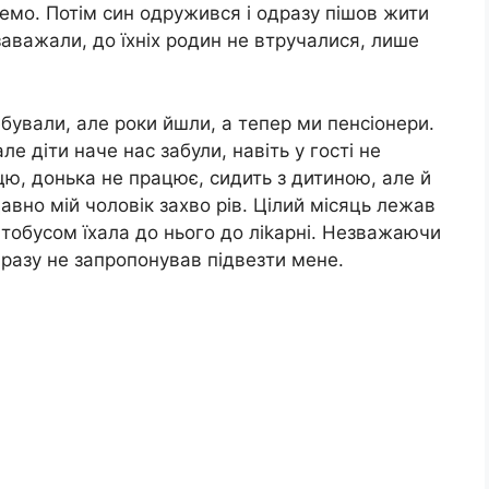
ремо. Потім син одружився і одразу пішов жити
заважали, до їхніх родин не втручалися, лише
бували, але роки йшли, а тепер ми пенсіонери.
е діти наче нас забули, навіть у гості не
цю, донька не працює, сидить з дитиною, але й
авно мій чоловік захво рів. Цілий місяць лежав
втобусом їхала до нього до ліkарні. Незважаючи
 разу не запропонував підвезти мене.