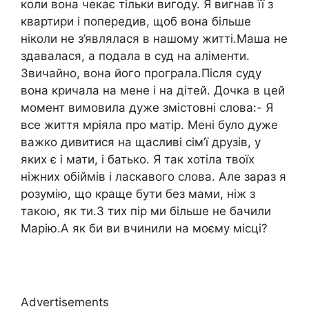
коли вона чекає тільки вигоду. Я вигнав її з
квартири і попередив, щоб вона більше
ніколи не з’являлася в нашому житті.Маша не
здавалася, а подала в суд на аліменти.
Звичайно, вона його програла.Після суду
вона кричала на мене і на дітей. Дочка в цей
момент вимовила дуже змістовні слова:- Я
все життя мріяла про матір. Мені було дуже
важко дивитися на щасливі сім’ї друзів, у
яких є і мати, і батько. Я так хотіла твоїх
ніжних обіймів і ласкавого слова. Але зараз я
розумію, що краще бути без мами, ніж з
такою, як ти.З тих пір ми більше не бачили
Марію.А як би ви вчинили на моєму місці?
Advertisements