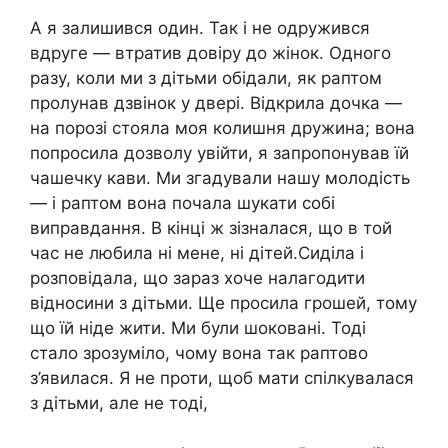
А я залишився один. Так і не одружився
вдруге — втратив довіру до жінок. Одного
разу, коли ми з дітьми обідали, як раптом
пролунав дзвінок у двері. Відкрила дочка —
на порозі стояла моя колишня дружина; вона
попросила дозволу увійти, я запропонував їй
чашечку кави. Ми згадували нашу молодість
— і раптом вона почала шукати собі
виправдання. В кінці ж зізналася, що в той
час не любила ні мене, ні дітей.Сиділа і
розповідала, що зараз хоче налагодити
відносини з дітьми. Ще просила грошей, тому
що їй ніде жити. Ми були шоковані. Тоді
стало зрозуміло, чому вона так раптово
з’явилася. Я не проти, щоб мати спілкувалася
з дітьми, але не тоді,