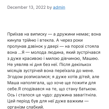
December 13, 2022
by
admin
Приїхав на виписку — а дружини немає; вона
кинула трійню і втекла. А через роки
пролунав дзвінок у двері — на порозі стояла
вона …Я — молода людина, який зустрічався
з дуже красивою і милою дівчиною, Машею.
Не уявляв ні дня без неї. Після декількох
місяців зустрічей вона переїхала до мене.
Згодом розписалися; я дуже хотів дітей, але
Маша наполягала, що хоче ще пожити для
себе.Я сподівався на те, що стану батьком.
Ось і сталося це чудо: дружина завагітніла.
Цей період був для неї дуже важким —
організм слабкий.