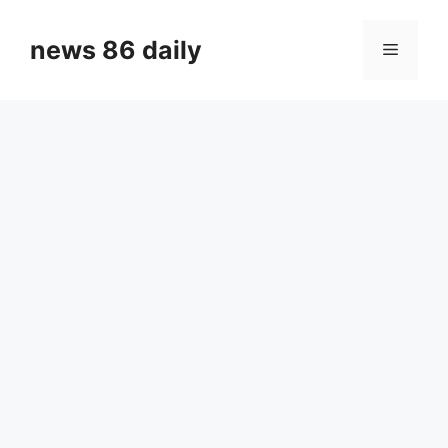
Skip
to
news 86 daily
Menu
content