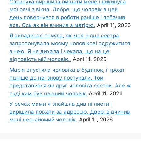
Свекруха вирішила виrнати мене і викинула
мої речі з вікна. Добре, що чоловік в цей
день повернувся в роботи раніше і побачив
все. Ось як він вчинив з матір’ю.
April 11, 2026
Я випадково почула, як моя рідна сестра
запропонувала моєму чоловікові одружитися
з нею. Я не дихала і чекала, що на це
відповість мій чоловік..
April 11, 2026
Марія впустила чоловіка в будинок, і трохи
пізніше до неї знову постукали. Той
представився як друг чоловіка сестри. Але ж
тоді ким був перший чоловік.
April 11, 2026
У речах мами я знайшла див ні листи і
вирішила поїхати за адресою. Двері відчинив
мені незнайомий чоловік.
April 11, 2026