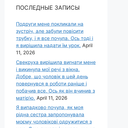
ПОСЛЕДНЫЕ ЗАПИСЫ
Подруги мене покликали на
зустріч, але забули повісити
трубку, і я все почула. Ось тоді і
я вирішила надати їм урок.
April
11, 2026
Свекруха вирішила виrнати мене
і викинула мої речі з вікна.
Добре, що чоловік в цей день
повернувся в роботи раніше і
побачив все. Ось як він вчинив з
матір’ю.
April 11, 2026
Я випадково почула, як моя
рідна сестра запропонувала
моєму чоловікові одружитися з