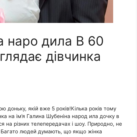
а наро дила В 60
иглядає дівчинка
ою доньку, якій вже 5 років!Кілька років тому
нка на ім’я Галина Шубеніна народ ила дочку в
ся на різних телепередачах і шоу. Природно, не
. Багато людей думають, що якщо жінка