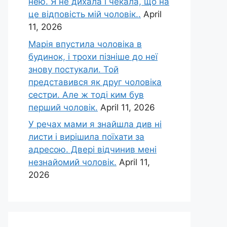
нею. Я не дихала і чекала, що на
це відповість мій чоловік..
April
11, 2026
Марія впустила чоловіка в
будинок, і трохи пізніше до неї
знову постукали. Той
представився як друг чоловіка
сестри. Але ж тоді ким був
перший чоловік.
April 11, 2026
У речах мами я знайшла див ні
листи і вирішила поїхати за
адресою. Двері відчинив мені
незнайомий чоловік.
April 11,
2026