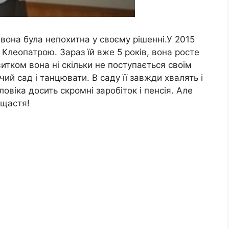
е вона була непохитна у своєму рішенні.У 2015
 Клеопатрою. Зараз їй вже 5 років, вона росте
итком вона ні скільки не поступається своїм
й сад і танцювати. В саду її завжди хвалять і
овіка досить скромні заробіток і пенсія. Але
 щастя!