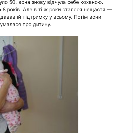
уло 50, вона знову відчула себе коханою.
 8 років. Але в ті ж роки сталося нещастя —
давав їй підтримку у всьому. Потім вони
думалася про дитину.