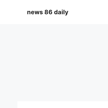
Skip
to
news 86 daily
content