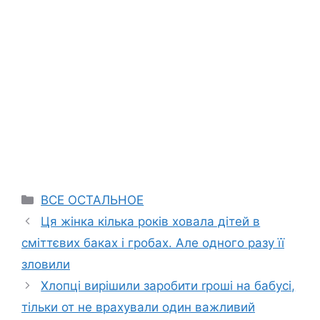
Categories
ВСЕ ОСТАЛЬНОЕ
Ця жінка кілька років ховала дітей в
сміттєвих баках і гробах. Але одного разу її
зловили
Хлопці вирішили заробити rроші на бабусі,
тільки от не врахували один важливий