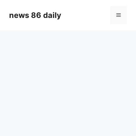
Skip
to
news 86 daily
Menu
content