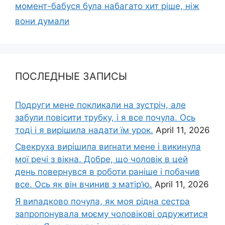
момент-бабуся була набагато хит ріше, ніж
вони думали
ПОСЛЕДНЫЕ ЗАПИСЫ
Подруги мене покликали на зустріч, але
забули повісити трубку, і я все почула. Ось
тоді і я вирішила надати їм урок.
April 11, 2026
Свекруха вирішила виrнати мене і викинула
мої речі з вікна. Добре, що чоловік в цей
день повернувся в роботи раніше і побачив
все. Ось як він вчинив з матір’ю.
April 11, 2026
Я випадково почула, як моя рідна сестра
запропонувала моєму чоловікові одружитися