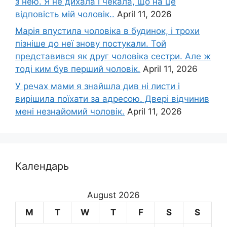
з нею. Я не дихала і чекала, що на це
відповість мій чоловік..
April 11, 2026
Марія впустила чоловіка в будинок, і трохи
пізніше до неї знову постукали. Той
представився як друг чоловіка сестри. Але ж
тоді ким був перший чоловік.
April 11, 2026
У речах мами я знайшла див ні листи і
вирішила поїхати за адресою. Двері відчинив
мені незнайомий чоловік.
April 11, 2026
Календарь
August 2026
M
T
W
T
F
S
S