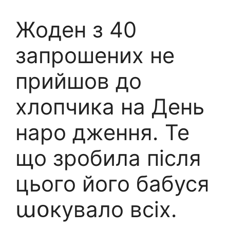
Жоден з 40
запрошених не
прийшов до
хлопчика на День
наро дження. Те
що зробила після
цього його бабуся
աօкувало всіх.