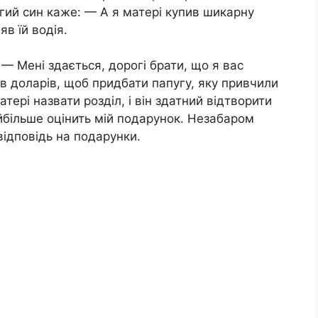
гий син каже: — А я матері купив шикарну
в їй водія.
— Мені здається, дорогі брати, що я вас
ів доларів, щоб придбати папугу, яку привчили
тері назвати розділ, і він здатний відтворити
айбільше оцінить мій подарунок. Незабаром
відповідь на подарунки.