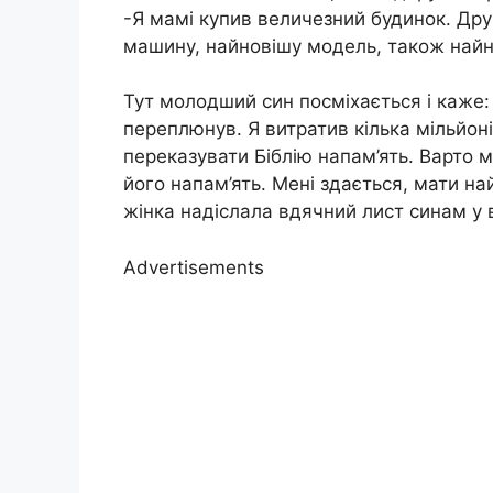
-Я мамі купив величезний будинок. Дру
машину, найновішу модель, також найня
Тут молодший син посміхається і каже: 
переплюнув. Я витратив кілька мільйон
переказувати Біблію напам’ять. Варто ма
його напам’ять. Мені здається, мати н
жінка надіслала вдячний лист синам у 
Advertisements