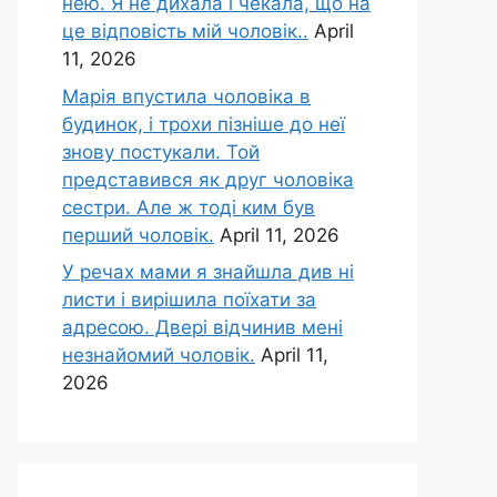
нею. Я не дихала і чекала, що на
це відповість мій чоловік..
April
11, 2026
Марія впустила чоловіка в
будинок, і трохи пізніше до неї
знову постукали. Той
представився як друг чоловіка
сестри. Але ж тоді ким був
перший чоловік.
April 11, 2026
У речах мами я знайшла див ні
листи і вирішила поїхати за
адресою. Двері відчинив мені
незнайомий чоловік.
April 11,
2026