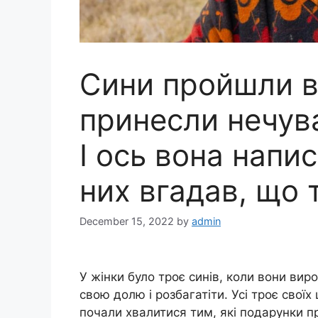
Сини пройшли ве
принесли нечува
І ось вона напис
них вгадав, що 
December 15, 2022
by
admin
У жінки було троє синів, коли вони виро
свою долю і розбагатіти. Усі троє своїх
почали хвалитися тим, які подарунки п