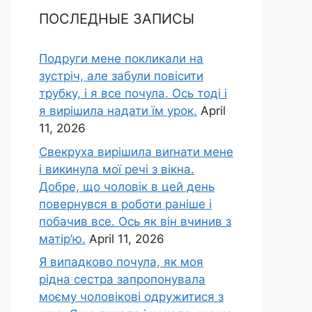
ПОСЛЕДНЫЕ ЗАПИСЫ
Подруги мене покликали на
зустріч, але забули повісити
трубку, і я все почула. Ось тоді і
я вирішила надати їм урок.
April
11, 2026
Свекруха вирішила виrнати мене
і викинула мої речі з вікна.
Добре, що чоловік в цей день
повернувся в роботи раніше і
побачив все. Ось як він вчинив з
матір’ю.
April 11, 2026
Я випадково почула, як моя
рідна сестра запропонувала
моєму чоловікові одружитися з