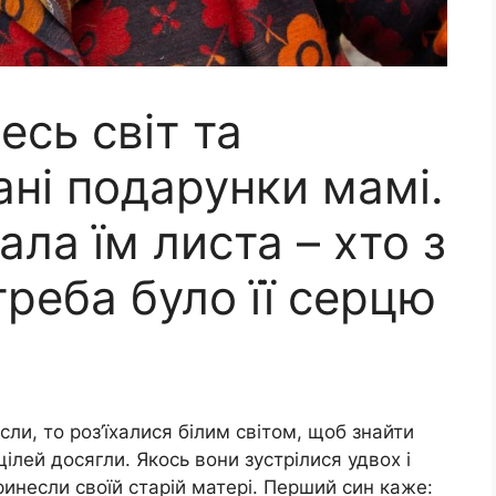
сь світ та
ні подарунки мамі.
ала їм листа – хто з
треба було її серцю
сли, то роз’їхалися білим світом, щоб знайти
 цілей досягли. Якось вони зустрілися удвох і
ринесли своїй старій матері. Перший син каже: