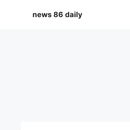
Skip
to
news 86 daily
content