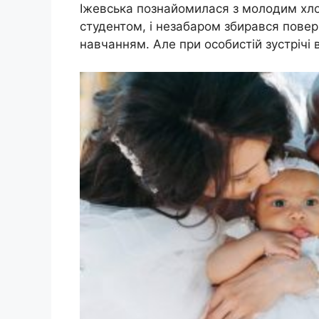
Іжевська познайомилася з молодим хло
студентом, і незабаром збирався поверн
навчанням. Але при особистій зустрічі