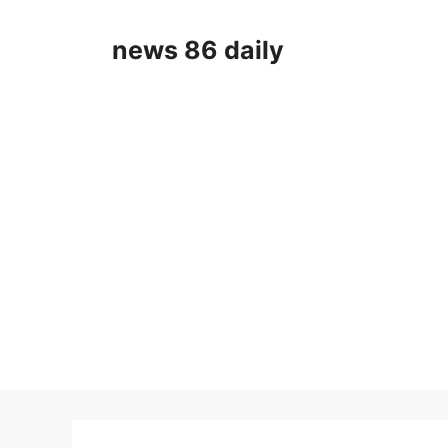
Skip
to
news 86 daily
content