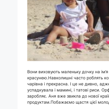
Вони виховують маленьку дочку на ім’
красунею.Навколишні часто роблять ком
чарівна і прекрасна. І це не дивно, ад
успадкувала і мамині, і татові риси. О
заробляє. Аня вже звикла до нової краї
продуктам.Побажаємо щастя цієї молодо