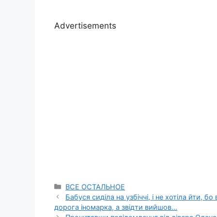
Advertisements
Categories
ВСЕ ОСТАЛЬНОЕ
Бабуся сиділа на узбіччі, і не хотіла йти, 
дорога іномарка, а звідти вийшов…