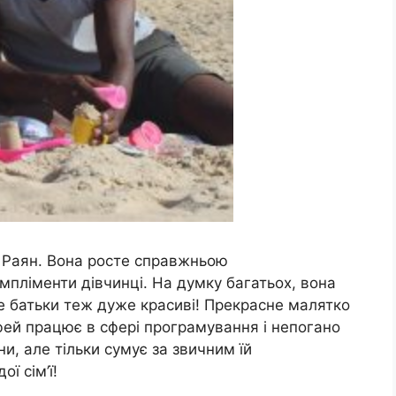
я Раян. Вона росте справжньою
пліменти дівчинці. На думку багатьох, вона
же батьки теж дуже красиві! Прекрасне малятко
рфей працює в сфері програмування і непогано
ни, але тільки сумує за звичним їй
ї сім’ї!