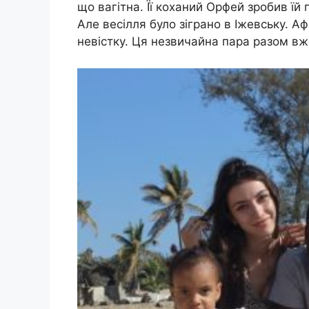
що вагітна. Її коханий Орфей зробив їй п
Але весілля було зіграно в Іжевську. А
невістку. Ця незвичайна пара разом вж