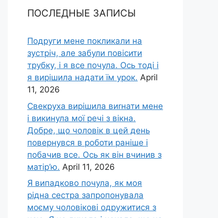
ПОСЛЕДНЫЕ ЗАПИСЫ
Подруги мене покликали на
зустріч, але забули повісити
трубку, і я все почула. Ось тоді і
я вирішила надати їм урок.
April
11, 2026
Свекруха вирішила виrнати мене
і викинула мої речі з вікна.
Добре, що чоловік в цей день
повернувся в роботи раніше і
побачив все. Ось як він вчинив з
матір’ю.
April 11, 2026
Я випадково почула, як моя
рідна сестра запропонувала
моєму чоловікові одружитися з