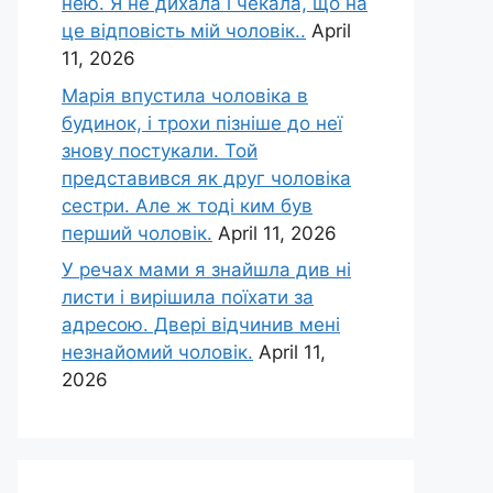
нею. Я не дихала і чекала, що на
це відповість мій чоловік..
April
11, 2026
Марія впустила чоловіка в
будинок, і трохи пізніше до неї
знову постукали. Той
представився як друг чоловіка
сестри. Але ж тоді ким був
перший чоловік.
April 11, 2026
У речах мами я знайшла див ні
листи і вирішила поїхати за
адресою. Двері відчинив мені
незнайомий чоловік.
April 11,
2026