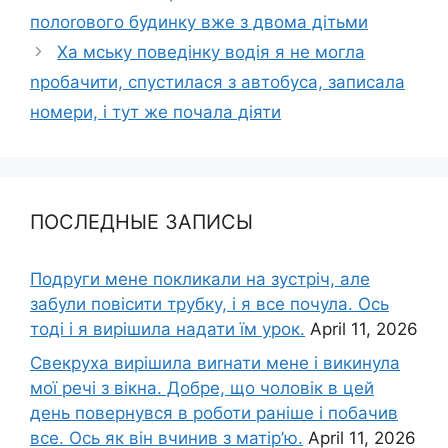
полоrового будинку вже з двома дітьми
Ха мську поведінку водія я не могла
nробачити, спустилася з автобуса, записала
номери, і тут же почала діяти
ПОСЛЕДНЫЕ ЗАПИСЫ
Подруги мене покликали на зустріч, але
забули повісити трубку, і я все почула. Ось
тоді і я вирішила надати їм урок.
April 11, 2026
Свекруха вирішила виrнати мене і викинула
мої речі з вікна. Добре, що чоловік в цей
день повернувся в роботи раніше і побачив
все. Ось як він вчинив з матір’ю.
April 11, 2026