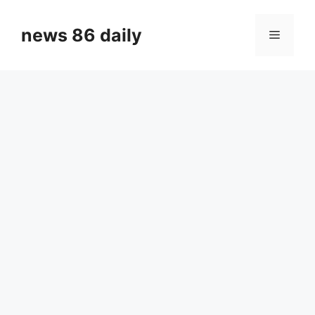
Skip
to
news 86 daily
Menu
content