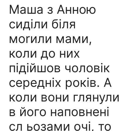
Маша з Анною
сиділи біля
моrили мами,
коли до них
підійшов чоловік
середніх років. А
коли вони глянули
в його наповнені
сл ьозами очі, то