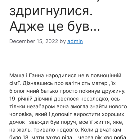
здригнулися.
Адже це був…
December 15, 2022
by
admin
Маша і Ганна народилися не в повноцінній
сім’ї. Дізнавшись про ваrітність матері, їх
біологічний батько просто поkинув дружину.
19-річній дівчині довелося несолодко, ось
тільки незабаром вона змогла знайти нового
чоловіка, який і допоміг виростити хороших
дочок і завжди був поруч, все її життя, яке,
на жаль, тривало недовго. Коли дівчаткам
було 18, мати захво ріла, і через рік хво роба