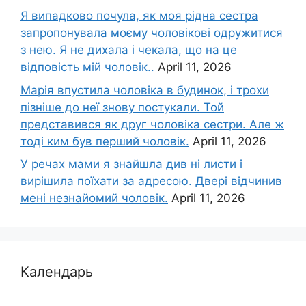
Я випадково почула, як моя рідна сестра
запропонувала моєму чоловікові одружитися
з нею. Я не дихала і чекала, що на це
відповість мій чоловік..
April 11, 2026
Марія впустила чоловіка в будинок, і трохи
пізніше до неї знову постукали. Той
представився як друг чоловіка сестри. Але ж
тоді ким був перший чоловік.
April 11, 2026
У речах мами я знайшла див ні листи і
вирішила поїхати за адресою. Двері відчинив
мені незнайомий чоловік.
April 11, 2026
Календарь