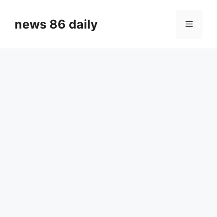
Skip
to
news 86 daily
Menu
content