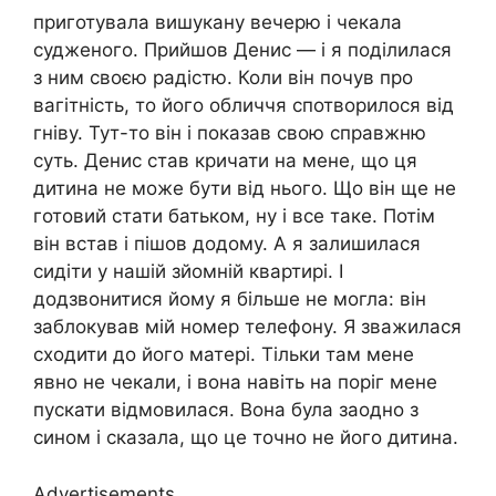
приготувала вишукану вечерю і чекала
судженого. Прийшов Денис — і я поділилася
з ним своєю радістю. Коли він почув про
вагітність, то його обличчя спотворилося від
гніву. Тут-то він і показав свою справжню
суть. Денис став кричати на мене, що ця
дитина не може бути від нього. Що він ще не
готовий стати батьком, ну і все таке. Потім
він встав і пішов додому. А я залишилася
сидіти у нашій зйомній квартирі. І
додзвонитися йому я більше не могла: він
заблокував мій номер телефону. Я зважилася
сходити до його матері. Тільки там мене
явно не чекали, і вона навіть на поріг мене
пускати відмовилася. Вона була заодно з
сином і сказала, що це точно не його дитина.
Advertisements