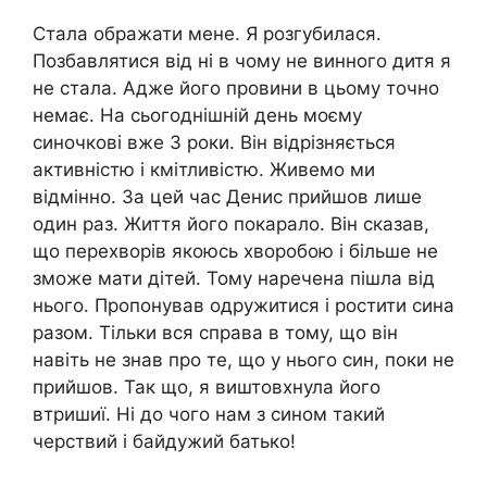
Стала ображати мене. Я розгубилася.
Позбавлятися від ні в чому не винного дитя я
не стала. Адже його провини в цьому точно
немає. На сьогоднішній день моєму
синочкові вже 3 роки. Він відрізняється
активністю і кмітливістю. Живемо ми
відмінно. За цей час Денис прийшов лише
один раз. Життя його покарало. Він сказав,
що перехворів якоюсь хворобою і більше не
зможе мати дітей. Тому наречена пішла від
нього. Пропонував одружитися і ростити сина
разом. Тільки вся справа в тому, що він
навіть не знав про те, що у нього син, поки не
прийшов. Так що, я виштовхнула його
втришиї. Ні до чого нам з сином такий
черствий і байдужий батько!