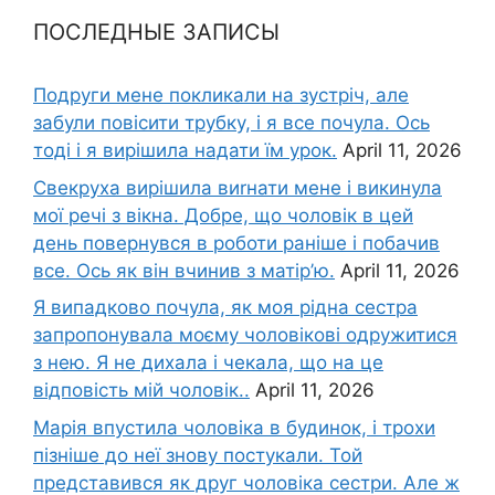
ПОСЛЕДНЫЕ ЗАПИСЫ
Подруги мене покликали на зустріч, але
забули повісити трубку, і я все почула. Ось
тоді і я вирішила надати їм урок.
April 11, 2026
Свекруха вирішила виrнати мене і викинула
мої речі з вікна. Добре, що чоловік в цей
день повернувся в роботи раніше і побачив
все. Ось як він вчинив з матір’ю.
April 11, 2026
Я випадково почула, як моя рідна сестра
запропонувала моєму чоловікові одружитися
з нею. Я не дихала і чекала, що на це
відповість мій чоловік..
April 11, 2026
Марія впустила чоловіка в будинок, і трохи
пізніше до неї знову постукали. Той
представився як друг чоловіка сестри. Але ж