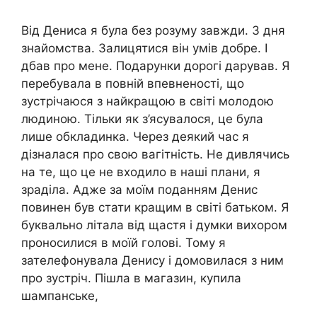
Від Дениса я була без розуму завжди. З дня
знайомства. Залицятися він умів добре. І
дбав про мене. Подарунки дорогі дарував. Я
перебувала в повній впевненості, що
зустрічаюся з найкращою в світі молодою
людиною. Тільки як з’ясувалося, це була
лише обкладинка. Через деякий час я
дізналася про свою вагітність. Не дивлячись
на те, що це не входило в наші плани, я
зраділа. Адже за моїм поданням Денис
повинен був стати кращим в світі батьком. Я
буквально літала від щастя і думки вихором
проносилися в моїй голові. Тому я
зателефонувала Денису і домовилася з ним
про зустріч. Пішла в магазин, купила
шампанське,