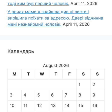
тоді ким був перший чоловік.
April 11, 2026
У речах мами я знайшла див ні листи і
вирішила поїхати за адресою. Двері відчинив
мені незнайомий чоловік.
April 11, 2026
Календарь
August 2026
M
T
W
T
F
S
S
1
2
3
4
5
6
7
8
9
10
11
12
13
14
15
16