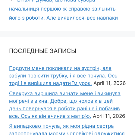
начальниця першою ж справою звільнить
його з роботи. Але виявилося-все навпаки
ПОСЛЕДНЫЕ ЗАПИСЫ
Подруги мене покликали на зустріч, але
забули повісити трубку, і я все почула. Ось
тоді і я вирішила надати їм урок.
April 11, 2026
Свекруха вирішила виrнати мене і викинула
мої речі з вікна. Добре, що чоловік в цей
день повернувся в роботи раніше і побачив
все. Ось як він вчинив з матір’ю.
April 11, 2026
Я випадково почула, як моя рідна сестра
запропонувала моєму чоловікові одружитися