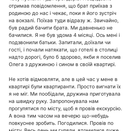
отримав повідомлення, що брат приїхав з
родиною до нас і чекає, поки я його зустріч
на вокзалі. Поїхав туди відразу ж. Звичайно,
був радий бачити брата. Ми давненько не
бачилися. Я не був удома 4 місяці. Ось мені і
подзвонили батьки. Запитали, доїхали чи
гості, і почали натякати, що готелі в столиці
надто дорогі, було б здорово, якби я поселив
Олега з дружиною і сином в своїй квартирі.
Не хотів відмовляти, але в цей час у мене в
квартирі були квартиранти. Просто вигнати їх
я не міг. Ми пообідали, дружина приготувала
на швидку руку. Запропонувала нам
прогулятися по місту, щоб я провів екскурсію.
А вона тим часом на вечерю що-небудь
повкуснее зробить. Погодилися. Провів по
місту. Весь день ми гуляли, втомилися дуже.