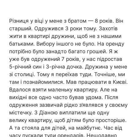
Різниця у віці у мене з братом — 8 років. Він
старший. Одружився 3 роки тому. Захотів
жити в квартирі дружини, щоб не з нашими
батьками. Вибору іншого не було. На оренду
потрібно було занадто багато грошей. Я ж
уже був одружений 7 років, у нас підростав
5-річний син і 3-річна дочка. Дружина у мене
зі столиці. Тому я переїхав туди. Точніше, ми
там і познайомилися. Мав працювати в Києві.
Вдалося взяти маленьку квартиру. Але на
вихідні все одно часто бував удома. Після
одруження зазвичай рідко з’являвся у своєму
містечку. З Діаною виплатили ще одну
велику квартиру, щоб дітям було просторіше.
А та стояла для дітей, на майбутнє. Час від
часу пускали туди орендарів. Нещодавно