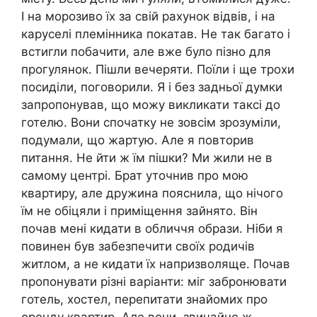
І на морозиво їх за свій рахунок відвів, і на
каруселі племінника покатав. Не так багато і
встигли побачити, але вже було пізно для
прогулянок. Пішли вечеряти. Поїли і ще трохи
посиділи, поговорили. Я і без задньої думки
запропонував, що можу викликати таксі до
готелю. Вони спочатку не зовсім зрозуміли,
подумали, що жартую. Але я повторив
питання. Не йти ж їм пішки? Ми жили не в
самому центрі. Брат уточнив про мою
квартиру, але дружина пояснила, що нічого
їм не обіцяли і приміщення зайнято. Він
почав мені кидати в обличчя образи. Ніби я
повинен був забезпечити своїх родичів
житлом, а не кидати їх напризволяще. Почав
пропонувати різні варіанти: міг забронювати
готель, хостел, перепитати знайомих про
оренду квартир. Але вони, звичайно ж,