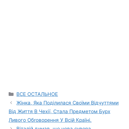
Categories
ВСЕ ОСТАЛЬНОЕ
Жінка, Яка Поділилася Своїми Відчуттями
Від Життя В Чехії, Стала Предметом Бурх
Ливого Обrоворення У Всій Країні.
Віталій думав, що нова сувора