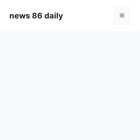
Skip
to
news 86 daily
Menu
content