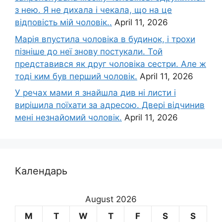
з нею. Я не дихала і чекала, що на це
відповість мій чоловік..
April 11, 2026
Марія впустила чоловіка в будинок, і трохи
пізніше до неї знову постукали. Той
представився як друг чоловіка сестри. Але ж
тоді ким був перший чоловік.
April 11, 2026
У речах мами я знайшла див ні листи і
вирішила поїхати за адресою. Двері відчинив
мені незнайомий чоловік.
April 11, 2026
Календарь
August 2026
M
T
W
T
F
S
S