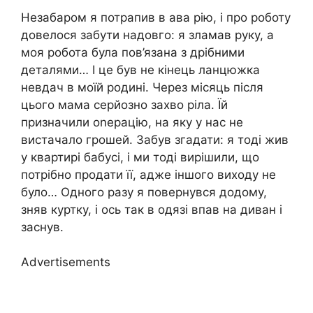
Незабаром я потрапив в ава рію, і про роботу
довелося забути надовго: я зламав руку, а
моя робота була пов’язана з дрібними
деталями… І це був не кінець ланцюжка
невдач в моїй родині. Через місяць після
цього мама серйозно захво ріла. Їй
призначили оnерацію, на яку у нас не
вистачало грошей. Забув згадати: я тоді жив
у квартирі бабусі, і ми тоді вирішили, що
потрібно продати її, адже іншого виходу не
було… Одного разу я повернувся додому,
зняв куртку, і ось так в одязі впав на диван і
заснув.
Advertisements