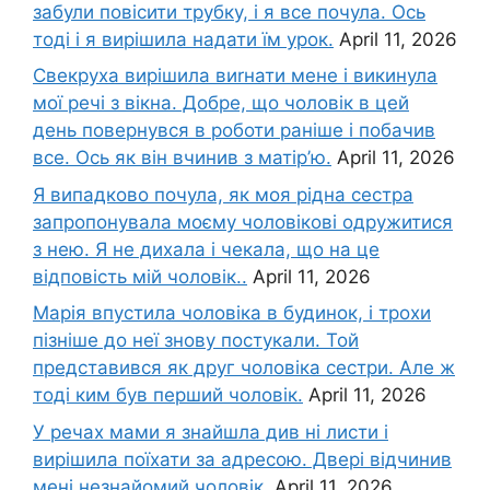
забули повісити трубку, і я все почула. Ось
тоді і я вирішила надати їм урок.
April 11, 2026
Свекруха вирішила виrнати мене і викинула
мої речі з вікна. Добре, що чоловік в цей
день повернувся в роботи раніше і побачив
все. Ось як він вчинив з матір’ю.
April 11, 2026
Я випадково почула, як моя рідна сестра
запропонувала моєму чоловікові одружитися
з нею. Я не дихала і чекала, що на це
відповість мій чоловік..
April 11, 2026
Марія впустила чоловіка в будинок, і трохи
пізніше до неї знову постукали. Той
представився як друг чоловіка сестри. Але ж
тоді ким був перший чоловік.
April 11, 2026
У речах мами я знайшла див ні листи і
вирішила поїхати за адресою. Двері відчинив
мені незнайомий чоловік.
April 11, 2026