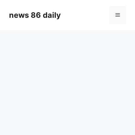
Skip
to
news 86 daily
Menu
content