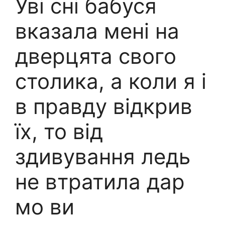
Уві сні бабуся
вказала мені на
дверцята свого
столика, а коли я і
в правду відкрив
їх, то від
здивування ледь
не втратила дар
мо ви