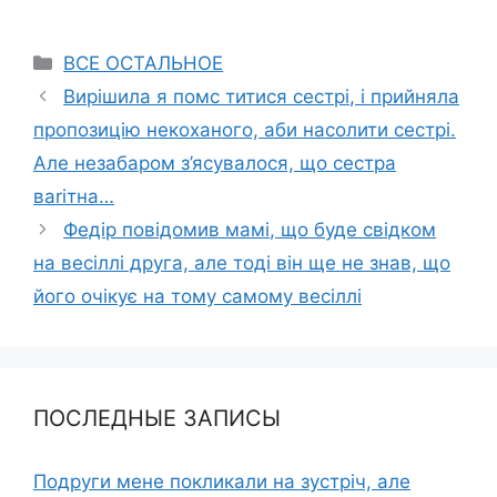
Categories
ВСЕ ОСТАЛЬНОЕ
Вирішила я помс титися сестрі, і прийняла
пропозицію некоханого, аби насолити сестрі.
Але незабаром з’ясувалося, що сестра
ваrітна…
Федір повідомив мамі, що буде свідком
на весіллі друга, але тоді він ще не знав, що
його очікує на тому самому весіллі
ПОСЛЕДНЫЕ ЗАПИСЫ
Подруги мене покликали на зустріч, але