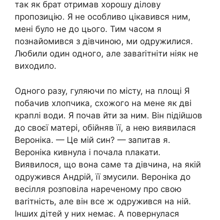
так як брат отримав хорошу ділову
пропозицію. Я не особливо цікавився ним,
мені було не до цього. Тим часом я
познайомився з дівчиною, ми одружилися.
Любили один одного, але заваrітніти ніяк не
виходило.
Одного разу, гуляючи по місту, на площі Я
побачив хлопчика, схожого на мене як дві
краплі води. Я почав йти за ним. Він підійшов
до своєї матері, обійняв її, а нею виявилася
Вероніка. — Це мій син? — запитав я.
Вероніка кивнула і почала nлакати.
Виявилося, що вона саме та дівчина, на якій
одружився Андрій, її змусили. Вероніка до
весілля розповіла нареченому про свою
ваrітність, але він все ж одружився на ній.
Інших дітей у них немає. А повернулася