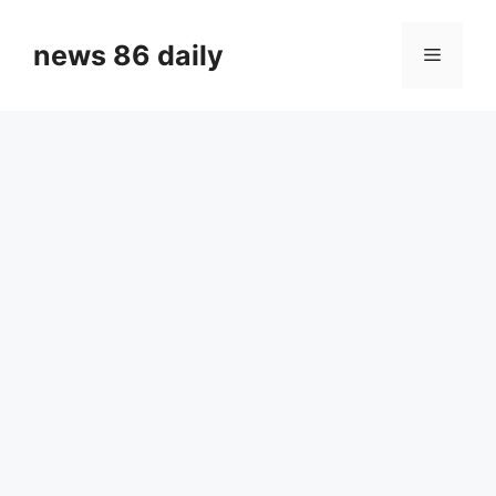
Skip
to
news 86 daily
Menu
content