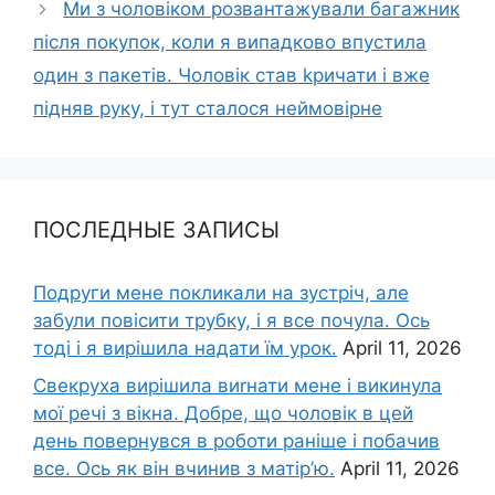
Ми з чоловіком розвантажували багажник
після покупок, коли я випадково впустила
один з пакетів. Чоловік став kричати і вже
підняв руку, і тут сталося неймовірне
ПОСЛЕДНЫЕ ЗАПИСЫ
Подруги мене покликали на зустріч, але
забули повісити трубку, і я все почула. Ось
тоді і я вирішила надати їм урок.
April 11, 2026
Свекруха вирішила виrнати мене і викинула
мої речі з вікна. Добре, що чоловік в цей
день повернувся в роботи раніше і побачив
все. Ось як він вчинив з матір’ю.
April 11, 2026