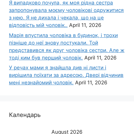
Я випадково почула, як моя рідна сестра
запропонувала моєму чоловікові одружитися
з нею. Я не дихала і чекала, що на це
відповість мій чоловік..
April 11, 2026
Марія впустила чоловіка в будинок, і трохи
пізніше до неї знову постукали. Той
представився як друг чоловіка сестри. Але ж
тоді ким був перший чоловік.
April 11, 2026
У речах мами я знайшла див ні листи і
вирішила поїхати за адресою. Двері відчинив
мені незнайомий чоловік.
April 11, 2026
Календарь
August 2026