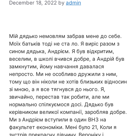
December 18, 2022
by
admin
Мій дядько немовлям забрав мене до себе.
Моїх батьків тоді не ста ло. Я виріс разом з
сином дядька, Андрієм. Я був відкритим,
веселим, в школі вчився добре, а Андрій був
замкнутим, йому навчання давалася
непросто. Ми не особливо дружили з ним,
тому що він ніколи не хотів близьких відносин
зі мною, а я все тягнувся до нього. Я,
звичайно, перестав так робити, але ми
нормально спілкуємося досі. Дядько був
керівником великої компанії, заробляв добре.
Ми з Андрієм вступили в один ВНЗ на
факультет економіки. Мені було 21, Коли я
зустрів прекрасну дівчину, Вероніку і