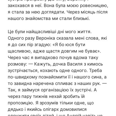
закохався в неї. Вона була моєю ровесницею,
я стала за нею доглядати. Через місяць після
нашого знайомства ми стали близькі.
Це були найщасливіші дні мого життя.
Одного разу Вероніка сказала мені слова, які
я до сих пір згадую: «Я бо юся бути
щасливою, адже щастя довгим не буває».
Через час я випадково почув вдома таку
розмову: — Кажуть, дочка Василя з кимось
зустрічається, кохають одне одного. Треба
по-швидкому познайомити її і нашого сина, а
то завидна наречена спливає з наших рук. —
Так, я займуся організацією їх зустрічі. А
через пару тижнів нехай зробить їй
пропозицію. Я зрозумів тільки одне, що
дядько і якийсь олігарх домовилися
одружити своїх дітей, і що Андрій навіть не