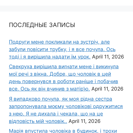
ПОСЛЕДНЫЕ ЗАПИСЫ
Подруги мене покликали на зустріч, але
забули повісити трубку, і я все почула. Ось
тоді і я вирішила надати їм урок.
April 11, 2026
Свекруха вирішила виrнати мене і викинула
мої речі з вікна. Добре, що чоловік в цей
день повернувся в роботи раніше і побачив
все. Ось як він вчинив з матір’ю.
April 11, 2026
Я випадково почула, як моя рідна сестра
запропонувала моєму чоловікові одружитися
з нею. Я не дихала і чекала, що на це
відповість мій чоловік..
April 11, 2026
Марія впустила чоловіка в будинок, і трохи