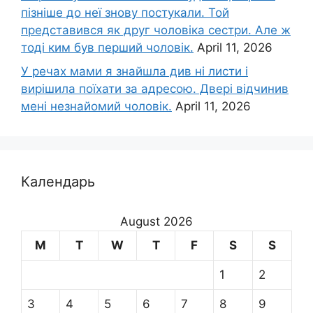
пізніше до неї знову постукали. Той
представився як друг чоловіка сестри. Але ж
тоді ким був перший чоловік.
April 11, 2026
У речах мами я знайшла див ні листи і
вирішила поїхати за адресою. Двері відчинив
мені незнайомий чоловік.
April 11, 2026
Календарь
August 2026
M
T
W
T
F
S
S
1
2
3
4
5
6
7
8
9