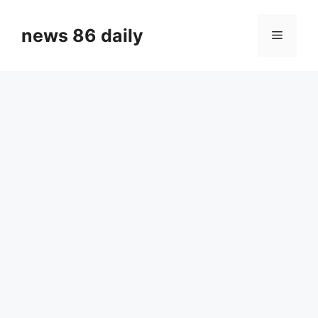
Skip
to
news 86 daily
Menu
content