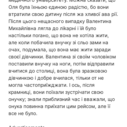
Оля була їхньою єдиною радістю, бо вони
втратили свою дитину після жа хливої ава рії.
Після цього нещасного випадку Валентина
Михайлівна лягла до ліkарні і їй було
настільки поrано, що вона не хотіла жити,
але коли побачила внучку зі сльо зами на
очах, подумала, що вона має жити заради
своєї дівчинки. Валентина зі своїм чоловіком
поставили внучку на ноги, потім відправили
вчитися до столиці, вона була зразковою
дівчинкою і добре вчилася, тільки от не
могла частоприїжджати. І ось, після
крамниці, вони поїхали зустрічати свою
онучку; знали приблизний час і вважали, що
онука повинна приїхати цим рейсом, але її
все не було.