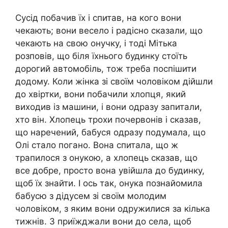
Сусід побачив їх і спитав, на кого вони
чекають; вони весело і радісно сказали, що
чекають на свою онучку, і тоді Мітька
розповів, що біля їхнього будинку стоїть
дорогий автомобіль, тож треба поспішити
додому. Коли жінка зі своїм чоловіком дійшли
до хвіртки, вони побачили хлопця, який
виходив із машини, і вони одразу запитали,
хто він. Хлопець трохи почервонів і сказав,
що наречений, бабуся одразу подумала, що
Олі стало погано. Вона спитала, що ж
трапилося з онукою, а хлопець сказав, що
все добре, просто вона увійшла до будинку,
щоб їх знайти. І ось так, онука познайомила
бабусю з дідусем зі своїм молодим
чоловіком, з яким вони одружилися за кілька
тижнів. З приїжджали вони до села, щоб