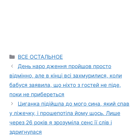
Categories
ВСЕ ОСТАЛЬНОЕ
День наро дження пройшов просто
відмінно, але в кінці всі захмурилися, коли
бабуся заявила, що ніхто з гостей не піде,
поки не прибереться
Циганка підійшла до мого сина, який спав
у ліжечку, і прошепотіла йому щось. Лише
через 26 років я зрозуміла сенс її слів і
здригнулася