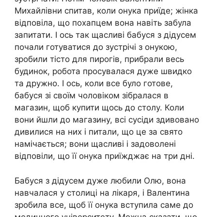
Михайлівни спитав, коли онука приїде; жінка
відповіла, що похапцем вона навіть забула
запитати. І ось так щасливі бабуся з дідусем
почали готуватися до зустрічі з онукою,
зробили тісто для пирогів, прибрали весь
будинок, робота просувалася дуже швидко
та дружно. І ось, коли все було готове,
бабуся зі своїм чоловіком зібралася в
магазин, щоб купити щось до столу. Коли
вони йшли до магазину, всі сусіди здивовано
дивилися на них і питали, що це за свято
намічається; вони щасливі і задоволені
відповіли, що її онука приїжджає на три дні.
Бабуся з дідусем дуже любили Олю, вона
навчалася у столиці на лікаря, і Валентина
зробила все, щоб її онука вступила саме до
медичного університету. Можна сказати, що