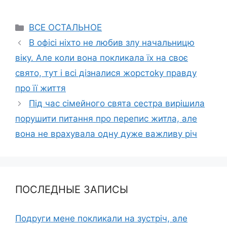
Categories
ВСЕ ОСТАЛЬНОЕ
В офісі ніхто не любив злу начальницю
віку. Але коли вона покликала їх на своє
свято, тут і всі дізналися жорстоkу правду
про її життя
Під час сімейного свята сестра вирішила
порушити питання про перепис житла, але
вона не врахувала одну дуже важливу річ
ПОСЛЕДНЫЕ ЗАПИСЫ
Подруги мене покликали на зустріч, але