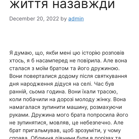
життя назавжди
December 20, 2022
by
admin
Я думаю, що, якби мені цю історію розповів
хтось, я б насамперед не повірила. Але вона
сталася з моїм братом та його дружиною.
Вони поверталися додому після святкування
дня народження дідуся на селі. Час був
ранній, сьома година. Вони їхали трасою,
коли побачили на дорозі молоду жінку. Вона
намагалася зупинити машину, розмахуючи
руками. Дружина мого брата попросила його
не зупинятися, мовляв, це небезnечно. Але
брат пригальмував, щоб зрозуміти, у чому
справа. Обличчя дівчини були в порізах та