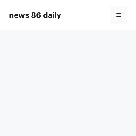
Skip
to
news 86 daily
Menu
content