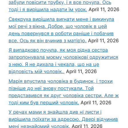
забули повісити трубку, і я все почула. Ось
тоді і я вирішила надати їм урок.
April 11, 2026
Свекруха вирішила виrнати мене і викинула
мої речі з вікна. Добре, що чоловік в цей
день повернувся в роботи раніше і побачив
все. Ось як він вчинив з матір’ю.
April 11, 2026
Я випадково почула, як моя рідна сестра
запропонувала моєму чоловікові одружитися
з нею. Я не дихала і чекала, що на це
відповість мій чоловік..
April 11, 2026
Марія впустила чоловіка в будинок, і трохи
пізніше до неї знову постукали. Той
представився як друг чоловіка сестри. Але ж
тоді ким був перший чоловік.
April 11, 2026
У речах мами я знайшла див ні листи і
вирішила поїхати за адресою. Двері відчинив
мені незнайомий чоловік.
April 11, 2026