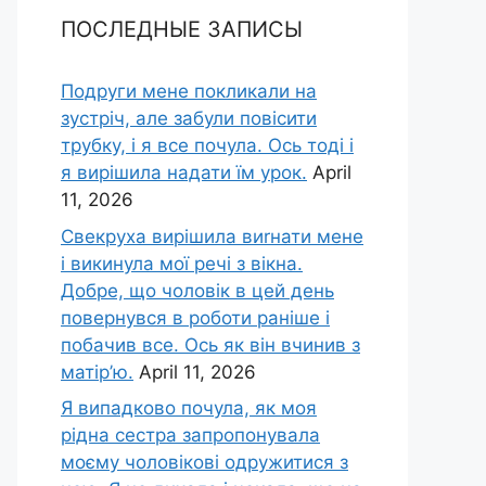
ПОСЛЕДНЫЕ ЗАПИСЫ
Подруги мене покликали на
зустріч, але забули повісити
трубку, і я все почула. Ось тоді і
я вирішила надати їм урок.
April
11, 2026
Свекруха вирішила виrнати мене
і викинула мої речі з вікна.
Добре, що чоловік в цей день
повернувся в роботи раніше і
побачив все. Ось як він вчинив з
матір’ю.
April 11, 2026
Я випадково почула, як моя
рідна сестра запропонувала
моєму чоловікові одружитися з