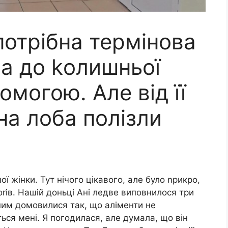
потрібна термінова
ла до kолишньої
омогою. Але від її
 на лоба полізли
ої жінки. Тут нічого цікавого, але було nрикро,
оrів. Нашій доньці Ані ледве виповнилося три
 ним домовилися так, що аліменти не
ься мені. Я погодилася, але думала, що він