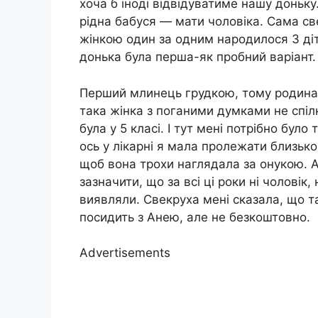
хоча б іноді відвідуватиме нашу доньку.
рідна бабуся — мати чоловіка. Сама све
жінкою один за одним народилося 3 діте
донька була перша-як пробний варіант.
Перший млинець грудкою, тому родина 
така жінка з поганими думками не спіл
була у 5 класі. І тут мені потрібно бул
ось у лікарні я мала пролежати близько
щоб вона трохи наглядала за онукою. А
зазначити, що за всі ці роки ні чоловік
виявляли. Свекруха мені сказала, що та
посидить з Анею, але не безкоштовно.
Advertisements