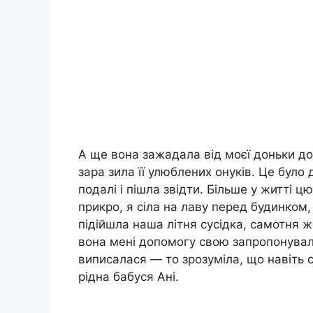
А ще вона зажадала від моєї доньки дов
зара зила її улюблених онуків. Це було
подалі і пішла звідти. Більше у житті ц
прикро, я сіла на лаву перед будинком
підійшла наша літня сусідка, самотня жі
вона мені допомогу свою запропонувала
виписалася — то зрозуміла, що навіть 
рідна бабуся Ані.