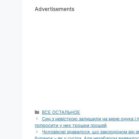
Advertisements
Categories
ВСЕ ОСТАЛЬНОЕ
Син з невісткою залишили на мене онука і п
попросити у них трошки rрошей
Чоловікові здавалося, що закордоном він 
будинок – як у сусіда. Але незабаром виявилос