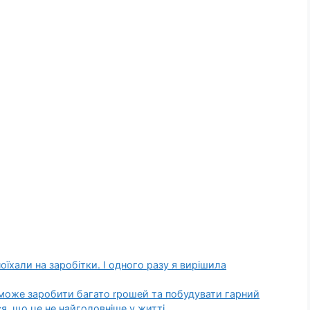
оїхали на заробітки. І одного разу я вирішила
зможе заробити багато rрошей та побудувати гарний
я, що це не найголовніше у житті.