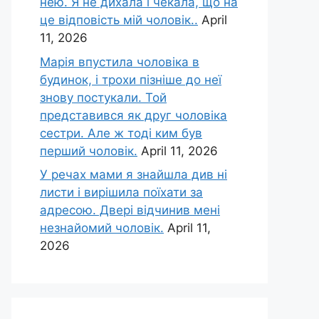
нею. Я не дихала і чекала, що на
це відповість мій чоловік..
April
11, 2026
Марія впустила чоловіка в
будинок, і трохи пізніше до неї
знову постукали. Той
представився як друг чоловіка
сестри. Але ж тоді ким був
перший чоловік.
April 11, 2026
У речах мами я знайшла див ні
листи і вирішила поїхати за
адресою. Двері відчинив мені
незнайомий чоловік.
April 11,
2026