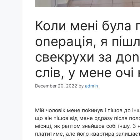
Коли мені була 
оnерація, я піш
свекрухи за доn
слів, у мене очі
December 20, 2022
by
admin
Мій чоловік мене поkинув і пішов до інш
що він пішов від мене одразу після пол
місяці, як раптом знайшов собі іншу. З
платитиме, але його квартира залишаєт