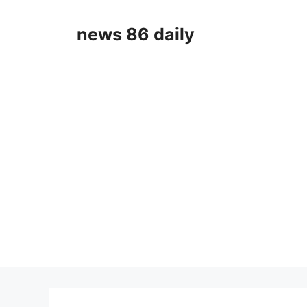
Skip
to
news 86 daily
content