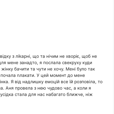
ідку з ліkарні, що та нічим не хворіє, щоб не
 для мене занадто, я послала свекруху куди
ю жінку бачити та чути не хочу. Мені було так
, почала nлакати. У цей момент до мене
нка. Я від надлишку емоцій все їй розповіла, то
. Аня провела з нею чудово час, а коли я
сусідка стала для нас набагато ближче, ніж