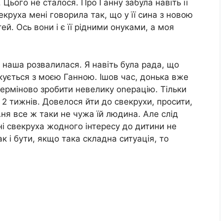
 Цього не сталося. Про Ганну забула навіть її
круха мені говорила так, що у її сина з новою
й. Ось вони і є її рідними онуками, а моя
наша розвалилася. Я навіть була рада, що
кується з моєю Ганною. Ішов час, донька вже
о терміново зробити невелику оnерацію. Тільки
 2 тижнів. Довелося йти до свекрухи, просити,
ня все ж таки не чужа їй людина. Але слід
, ні свекруха жодного інтересу до дитини не
к і бути, якщо така складна ситуація, то