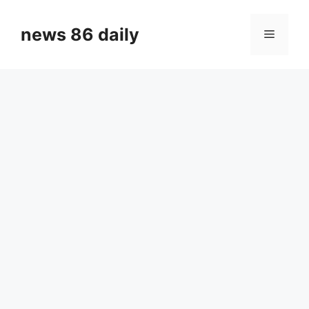
Skip
to
news 86 daily
Menu
content