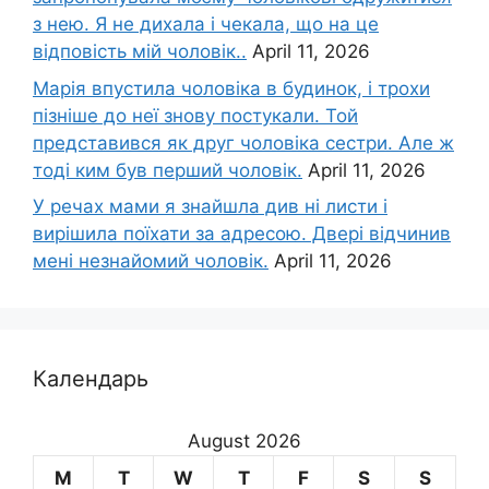
з нею. Я не дихала і чекала, що на це
відповість мій чоловік..
April 11, 2026
Марія впустила чоловіка в будинок, і трохи
пізніше до неї знову постукали. Той
представився як друг чоловіка сестри. Але ж
тоді ким був перший чоловік.
April 11, 2026
У речах мами я знайшла див ні листи і
вирішила поїхати за адресою. Двері відчинив
мені незнайомий чоловік.
April 11, 2026
Календарь
August 2026
M
T
W
T
F
S
S