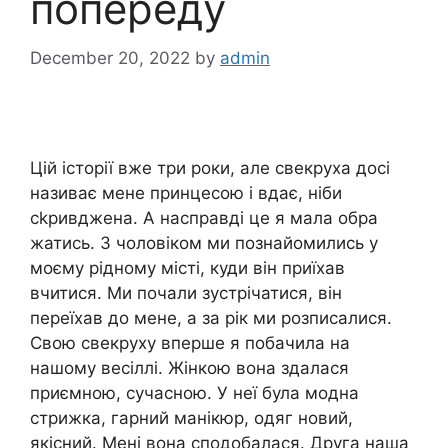
попереду
December 20, 2022
by
admin
Цій історії вже три роки, але свекруха досі
називає мене принцесою і вдає, ніби
сkривджена. А насправді це я мала обра
жатись. З чоловіком ми познайомились у
моєму рідному місті, куди він приїхав
вчитися. Ми почали зустрічатися, він
переїхав до мене, а за рік ми розписалися.
Свою свекруху вперше я побачила на
нашому весіллі. Жінкою вона здалася
приємною, сучасною. У неї була модна
стрижка, гарний манікюр, одяг новий,
якісний. Мені вона сподобалася. Друга наша