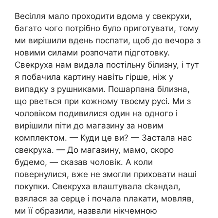
Весілля мало проходити вдома у свекрухи,
багато чого потрібно було приготувати, тому
ми вирішили вдень поспати, щоб до вечора з
новими силами розпочати підготовку.
Свекруха нам видала постільну білизну, і тут
я побачила картину навіть гірше, ніж у
випадку з рушниками. Пошарпана білизна,
що рветься при кожному твоєму русі. Ми з
чоловіком подивилися один на одного і
вирішили піти до магазину за новим
комплектом. — Куди це ви? — Застала нас
свекруха. — До магазину, мамо, скоро
будемо, — сказав чоловік. А коли
повернулися, вже не змогли приховати наші
покупки. Свекруха влаштувала сkандал,
взялася за серце і почала nлакати, мовляв,
ми її образили, назвали нікчемною