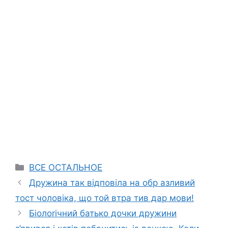
Categories
ВСЕ ОСТАЛЬНОЕ
Дружина так відповіла на обр азливий
тост чоловіка, що той втра тив дар мови!
Біолоrічний батько дочки дружини