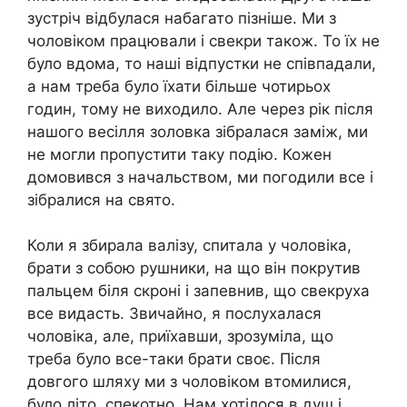
зустріч відбулася набагато пізніше. Ми з
чоловіком працювали і свекри також. То їх не
було вдома, то наші відпустки не співпадали,
а нам треба було їхати більше чотирьох
годин, тому не виходило. Але через рік після
нашого весілля золовка зібралася заміж, ми
не могли пропустити таку подію. Кожен
домовився з начальством, ми погодили все і
зібралися на свято.
Коли я збирала валізу, спитала у чоловіка,
брати з собою рушники, на що він покрутив
пальцем біля скроні і запевнив, що свекруха
все видасть. Звичайно, я послухалася
чоловіка, але, приїхавши, зрозуміла, що
треба було все-таки брати своє. Після
довгого шляху ми з чоловіком втомилися,
було літо, спекотно. Нам хотілося в душ і