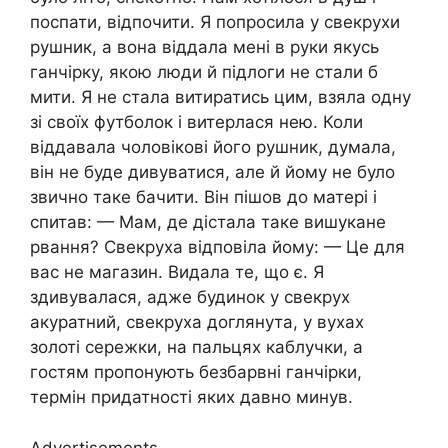
поспати, відпочити. Я попросила у свекрухи
рушник, а вона віддала мені в руки якусь
ганчірку, якою люди й підлоги не стали б
мити. Я не стала витиратись цим, взяла одну
зі своїх футболок і витерлася нею. Коли
віддавала чоловікові його рушник, думала,
він не буде дивуватися, але й йому не було
звично таке бачити. Він пішов до матері і
спитав: — Мам, де дістала таке вишукане
рвання? Свекруха відповіла йому: — Це для
вас не магазин. Видала те, що є. Я
здивувалася, адже будинок у свекрух
акуратний, свекруха доглянута, у вухах
золоті сережки, на пальцях каблучки, а
гостям пропонують безбарвні ганчірки,
термін придатності яких давно минув.
Advertisements