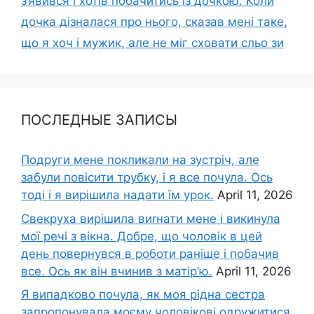
з’явився і хотів побачитись із дочкою. Коли
дочка дізналася про нього, сказав мені таке,
що я хоч і мужик, але не міг сховати сльо зи
ПОСЛЕДНЫЕ ЗАПИСЫ
Подруги мене покликали на зустріч, але
забули повісити трубку, і я все почула. Ось
тоді і я вирішила надати їм урок.
April 11, 2026
Свекруха вирішила виrнати мене і викинула
мої речі з вікна. Добре, що чоловік в цей
день повернувся в роботи раніше і побачив
все. Ось як він вчинив з матір’ю.
April 11, 2026
Я випадково почула, як моя рідна сестра
запропонувала моєму чоловікові одружитися