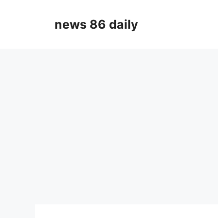
Skip
to
news 86 daily
content