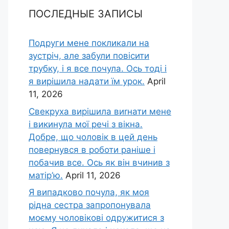
ПОСЛЕДНЫЕ ЗАПИСЫ
Подруги мене покликали на
зустріч, але забули повісити
трубку, і я все почула. Ось тоді і
я вирішила надати їм урок.
April
11, 2026
Свекруха вирішила виrнати мене
і викинула мої речі з вікна.
Добре, що чоловік в цей день
повернувся в роботи раніше і
побачив все. Ось як він вчинив з
матір’ю.
April 11, 2026
Я випадково почула, як моя
рідна сестра запропонувала
моєму чоловікові одружитися з