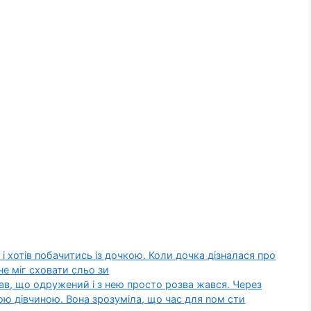
і хотів побачитись із дочкою. Коли дочка дізналася про
не міг сховати сльо зи
зав, що одружений і з нею просто розва жався. Через
ою дівчиною. Вона зрозуміла, що час для nом сти