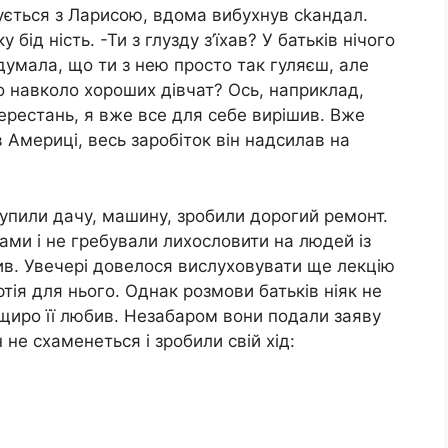
ється з Ларисою, вдома вибухнув сkандал.
бід ність. -Ти з глузду з’їхав? У батьків нічого
думала, що ти з нею просто так гуляєш, але
 навколо хороших дівчат? Ось, наприклад,
ерестань, я вже все для себе вирішив. Вже
 Америці, весь заробіток він надсилав на
купили дачу, машину, зробили дорогий ремонт.
ами і не гребували лихословити на людей із
ив. Увечері довелося вислуховувати ще лекцію
ртія для нього. Однак розмови батьків ніяк не
щиро її любив. Незабаром вони подали заяву
 не схаменеться і зробили свій хід: