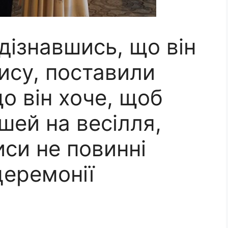
дізнавшись, що він
ису, поставили
о він хоче, щоб
шей на весілля,
иси не повинні
церемонії