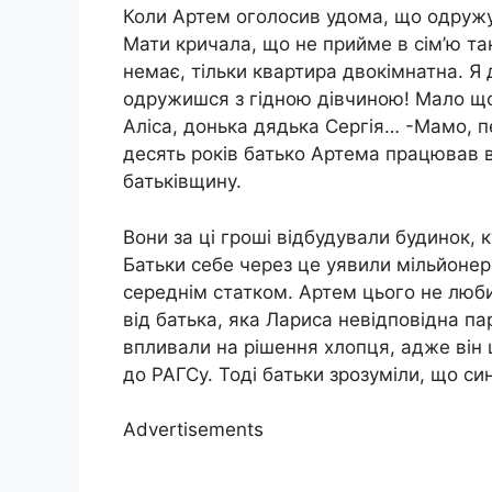
Коли Артем оголосив удома, що одружу
Мати кричала, що не прийме в сім’ю таку 
немає, тільки квартира двокімнатна. Я 
одружишся з гідною дівчиною! Мало що
Аліса, донька дядька Сергія… -Мамо, п
десять років батько Артема працював в
батьківщину.
Вони за ці гроші відбудували будинок, 
Батьки себе через це уявили мільйонер
середнім статком. Артем цього не люб
від батька, яка Лариса невідповідна па
впливали на рішення хлопця, адже він 
до РАГСу. Тоді батьки зрозуміли, що син
Advertisements