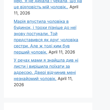
нею. Я не дихала і чекала, що на
це відповість мій чоловік..
April
11, 2026
Марія впустила чоловіка в
будинок, і трохи пізніше до неї
знову постукали. Той
представився як друг чоловіка
сестри. Але ж тоді ким був
перший чоловік.
April 11, 2026
У речах мами я знайшла див ні
листи і вирішила поїхати за
адресою. Двері відчинив мені
незнайомий чоловік.
April 11,
2026