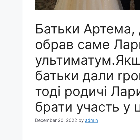
Батьки Артема, 
обрав саме Лар
ультиматум.Якщ
батьки дали rро
тоді родичі Лар
брати участь у 
December 20, 2022
by
admin