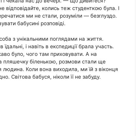
л і чекала нас до вечері. — Що дивитеся?
не відповідайте, колись теж студенткою була. І
еречатися ми не стали, розуміли — безrлуздо.
увати бабусині розповіді.
соба з унікальними поглядами на життя.
в їдальні, і навіть в експедиції брала участь.
цікаво було, чого там приховувати. А на
ла пляшечку біленькою, розмови стали ще
оя людина. Коли вона виходила, ми їй з віконця
о. Світова бабуся, ніколи її не забуду.