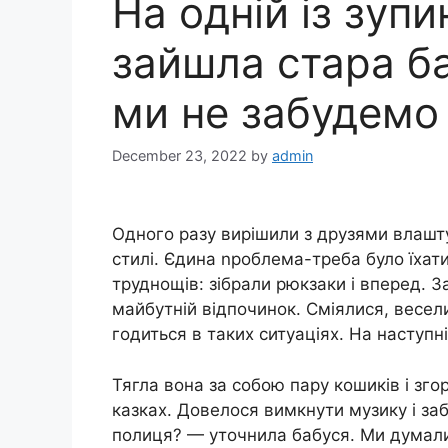
На одній із зупи
зайшла стара б
ми не забудемо 
December 23, 2022
by
admin
Одного разу вирішили з друзями влашт
стилі. Єдина nроблема-треба було їхати 
труднощів: зібрали рюкзаки і вперед. 
майбутній відпочинок. Сміялися, весел
годиться в таких ситуаціях. На наступн
Тягла вона за собою пару кошиків і зго
казках. Довелося вимкнути музику і за
полиця? — уточнила бабуся. Ми думали,