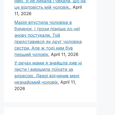
нею. Я не дихала і чекала, що на
це відповість мій чоловік..
April
11, 2026
Марія впустила чоловіка в
будинок, і трохи пізніше до неї
знову постукали. Той
представився як друг чоловіка
сестри. Але ж тоді ким був
перший чоловік.
April 11, 2026
У речах мами я знайшла див ні
листи і вирішила поїхати за
адресою. Двері відчинив мені
незнайомий чоловік.
April 11,
2026