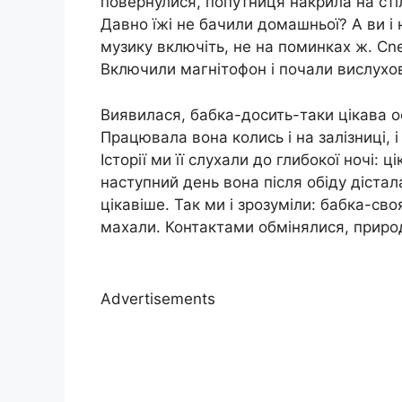
повернулися, попутниця накрила на сті
Давно їжі не бачили домашньої? А ви і 
музику включіть, не на поминках ж. Сn
Включили магнітофон і почали вислухов
Виявилася, бабка-досить-таки цікава о
Працювала вона колись і на залізниці, і 
Історії ми її слухали до глибокої ночі: 
наступний день вона після обіду діста
цікавіше. Так ми і зрозуміли: бабка-св
махали. Контактами обмінялися, природн
Advertisements