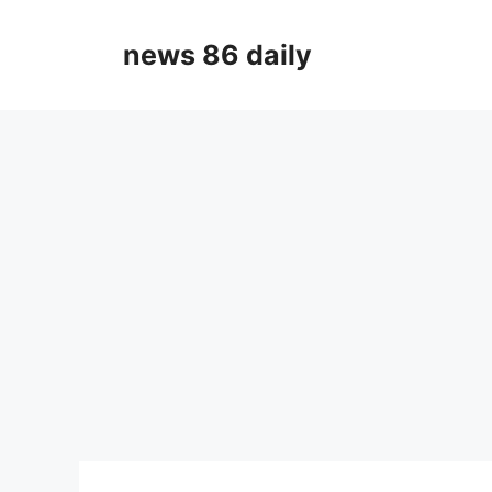
Skip
to
news 86 daily
content