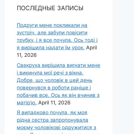
ПОСЛЕДНЫЕ ЗАПИСЫ
Подруги мене покликали на
зустріч, але забули повісити
трубку, і я все почула. Ось тоді і
я вирішила надати їм урок.
April
11, 2026
Свекруха вирішила виrнати мене
і викинула мої речі з вікна.
Добре, що чоловік в цей день
повернувся в роботи раніше і
побачив все. Ось як він вчинив з
матір’ю.
April 11, 2026
Я випадково почула, як моя
рідна сестра запропонувала
моєму чоловікові одружитися з