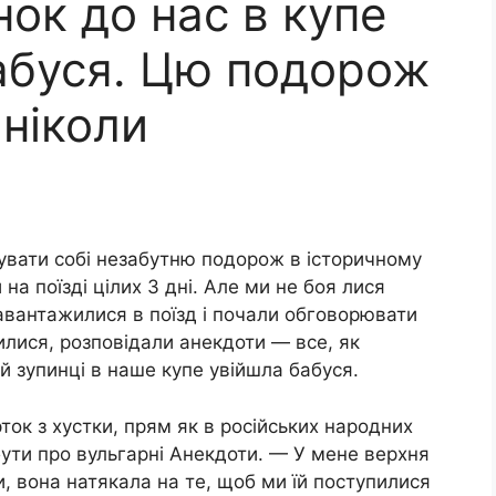
нок до нас в купе
абуся. Цю подорож
ніколи
увати собі незабутню подорож в історичному
на поїзді цілих 3 дні. Але ми не боя лися
Завантажилися в поїзд і почали обговорювати
илися, розповідали анекдоти — все, як
ій зупинці в наше купе увійшла бабуся.
рток з хустки, прям як в російських народних
бути про вульгарні Анекдоти. — У мене верхня
 вона натякала на те, щоб ми їй поступилися