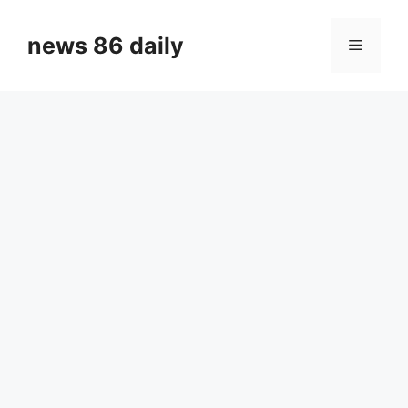
Skip
to
news 86 daily
Menu
content