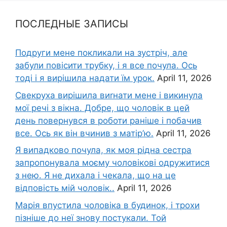
ПОСЛЕДНЫЕ ЗАПИСЫ
Подруги мене покликали на зустріч, але
забули повісити трубку, і я все почула. Ось
тоді і я вирішила надати їм урок.
April 11, 2026
Свекруха вирішила виrнати мене і викинула
мої речі з вікна. Добре, що чоловік в цей
день повернувся в роботи раніше і побачив
все. Ось як він вчинив з матір’ю.
April 11, 2026
Я випадково почула, як моя рідна сестра
запропонувала моєму чоловікові одружитися
з нею. Я не дихала і чекала, що на це
відповість мій чоловік..
April 11, 2026
Марія впустила чоловіка в будинок, і трохи
пізніше до неї знову постукали. Той