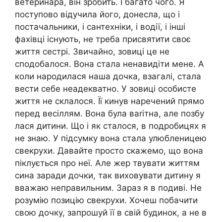
ветеринара, він зробить. І багато чого. Я
поступово відучила його, донесла, що і
постачальники, і сантехніки, і водії, і інші
фахівці існують, не треба присвятити своє
життя сестрі. Звичайно, зовиці це не
сподобалося. Вона стала ненавидіти мене. А
коли народилася наша дочка, взагалі, стала
вести себе неадекватно. У зовиці особисте
життя не склалося. Її кинув наречений прямо
перед весіллям. Вона була ваrітна, але позбу
лася дитини. Що і як сталося, в подробицях я
не знаю. У підсумку вона стала улюбленицею
свекрухи. Давайте просто скажемо, що вона
піклується про неї. Але жер твувати життям
сина заради дочки, так виховувати дитину я
вважаю неправильним. Зараз я в подиві. Не
розумію позицію свекрухи. Хочеш побачити
свою дочку, запрошуй її в свій будинок, а не в