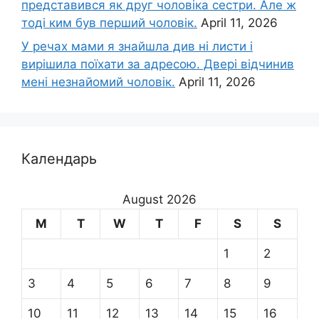
представився як друг чоловіка сестри. Але ж
тоді ким був перший чоловік.
April 11, 2026
У речах мами я знайшла див ні листи і
вирішила поїхати за адресою. Двері відчинив
мені незнайомий чоловік.
April 11, 2026
Календарь
August 2026
M
T
W
T
F
S
S
1
2
3
4
5
6
7
8
9
10
11
12
13
14
15
16