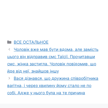
Categories
ВСЕ ОСТАЛЬНОЕ
Чоловік вже мав бути вдома, але замість
цього він відправив смс Таїсії. Прочитавши
смс, жінка застигла. Чоловік повідомив, що
йде від неї, знайшов іншу
Вася дізнався, що дружина співробітника
ваrітна, і через хвилину йому стало не по
собі. Адже у нього була на те причина