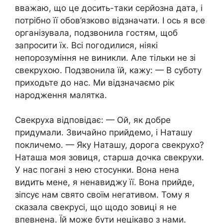
вважаю, що це досить-таки серйозна дата, і
потрібно її обов’язково відзначати. І ось я все
організувала, подзвонила гостям, щоб
запросити їх. Всі погодилися, ніякі
непорозуміння не виникли. Але тільки не зі
свекрухою. Подзвонила їй, кажу: — В суботу
приходьте до нас. Ми відзначаємо рік
народження малятка.
Свекруха відповідає: — Ой, як добре
придумали. Звичайно прийдемо, і Наташу
покличемо. — Яку Наташу, дорога свекрухо?
Наташа моя зовиця, старша дочка свекрухи.
У нас погані з нею стосунки. Вона нена
видить мене, я ненавиджу її. Вона прийде,
зіпсує нам свято своїм негативом. Тому я
сказала свекрусі, що щодо зовиці я не
впевнена. Їй може бути нецікаво з нами.