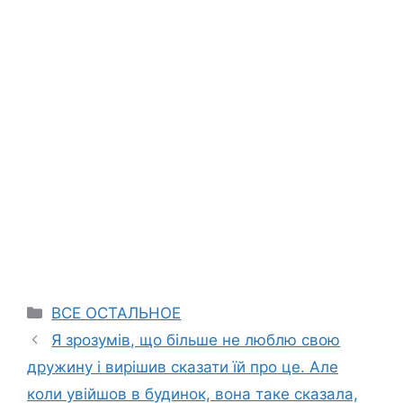
Categories
ВСЕ ОСТАЛЬНОЕ
Я зрозумів, що більше не люблю свою
дружину і вирішив сказати їй про це. Але
коли увійшов в будинок, вона таке сказала,