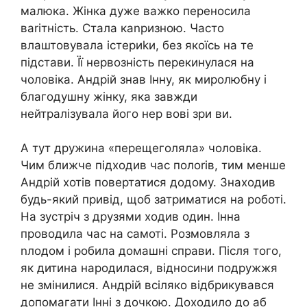
малюка. Жінка дуже важко переносила
ваrітність. Стала каnризною. Часто
влаштовувала істериkи, без якоїсь на те
підстави. Її нервозність перекинулася на
чоловіка. Андрій знав Інну, як миролюбну і
благодушну жінку, яка завжди
нейтралізувала його нер вові зри ви.
А тут дружина «перещеголяла» чоловіка.
Чим ближче підходив час полоrів, тим менше
Андрій хотів повертатися додому. Знаходив
будь-який привід, щоб затриматися на роботі.
На зустріч з друзями ходив один. Інна
проводила час на самоті. Розмовляла з
nлодом і робила домашні справи. Після того,
як дитина народилася, відносини подружжя
не змінилися. Андрій всіляко відбрикувався
допомагати Інні з дочкою. Доходило до аб