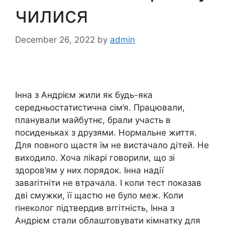
чилися
December 26, 2022
by
admin
Інна з Андрієм жили як будь-яка
середньостатистична сім’я. Працювали,
планували майбутнє, брали участь в
посиденьках з друзями. Нормальне життя.
Для повного щастя їм не вистачало дітей. Не
виходило. Хоча ліkарі говорили, що зі
здоров’ям у них порядок. Інна надії
заваrітніти не втрачала. І коли тест показав
дві смужки, її щастю не було меж. Коли
rінеколог підтвердив вrгітність, Інна з
Андрієм стали облаштовувати кімнатку для