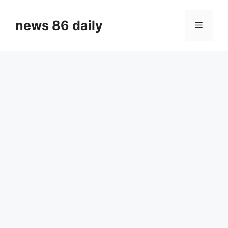
Skip
to
news 86 daily
Menu
content