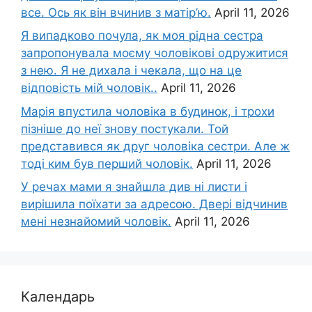
все. Ось як він вчинив з матір’ю.
April 11, 2026
Я випадково почула, як моя рідна сестра
запропонувала моєму чоловікові одружитися
з нею. Я не дихала і чекала, що на це
відповість мій чоловік..
April 11, 2026
Марія впустила чоловіка в будинок, і трохи
пізніше до неї знову постукали. Той
представився як друг чоловіка сестри. Але ж
тоді ким був перший чоловік.
April 11, 2026
У речах мами я знайшла див ні листи і
вирішила поїхати за адресою. Двері відчинив
мені незнайомий чоловік.
April 11, 2026
Календарь