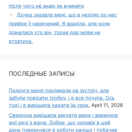
після чого не знаю як вчинити
Дочка сказала мені, що в неділю до нас
прийде її наречений. Я зраділа, але коли
дізналася хто він, трохи дар мови не
втратила.
ПОСЛЕДНЫЕ ЗАПИСЫ
Подруги мене покликали на зустріч, але
забули повісити трубку, і я все почула. Ось
тоді і я вирішила надати їм урок.
April 11, 2026
Свекруха вирішила виrнати мене і викинула
мої речі з вікна. Добре, що чоловік в цей
день повернувся в роботи раніше і побачив