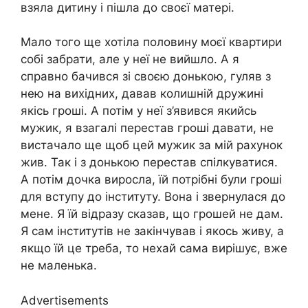
взяла дитину і пішла до своєї матері.
Мало того ще хотіла половину моєї квартири
собі забрати, але у неї не вийшло. А я
справно бачився зі своєю донькою, гуляв з
нею на вихідних, давав колишній дружині
якісь гроші. А потім у неї з’явився якийсь
мужик, я взагалі перестав гроші давати, не
вистачало ще щоб цей мужик за мій рахунок
жив. Так і з донькою перестав спілкуватися.
А потім дочка виросла, їй потрібні були гроші
для вступу до інституту. Вона і звернулася до
мене. Я їй відразу сказав, що грошей не дам.
Я сам інститутів не закінчував і якось живу, а
якщо їй це треба, то нехай сама вирішує, вже
не маленька.
Advertisements