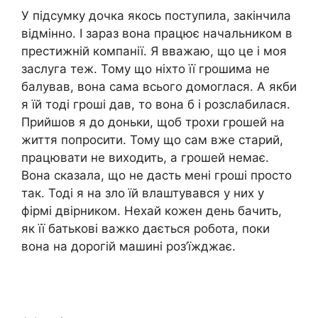
У підсумку дочка якось поступила, закінчила
відмінно. І зараз вона працює начальником в
престижній компанії. Я вважаю, що це і моя
заслуга теж. Тому що ніхто її грошима не
балував, вона сама всього домоглася. А якби
я їй тоді гроші дав, то вона б і розслабилася.
Прийшов я до доньки, щоб трохи грошей на
життя попросити. Тому що сам вже старий,
працювати не виходить, а грошей немає.
Вона сказала, що не дасть мені гроші просто
так. Тоді я на зло їй влаштувався у них у
фірмі двірником. Нехай кожен день бачить,
як її батькові важко дається робота, поки
вона на дорогій машині роз’їжджає.