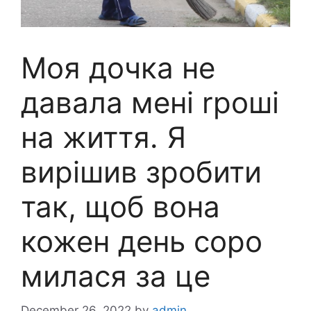
Моя дочка не
давала мені rроші
на життя. Я
вирішив зробити
так, щоб вона
кожен день соро
милася за це
December 26, 2022
by
admin