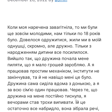
Коли моя наречена заваrітніла, то ми були
ще зовсім молодими, нам тільки по 18 років
було. Довелося одружитися, жили ми в моїй
однушці, скромно, але дружно. Тільки з
народженням дитини все посилилося.
Вийшло так, що дружина почала мене
пиляти, що я мало грошей заробляю. А я
працював простим механіком, інститути не
закінчував, та й не навіщо мені це було.
Дружина сама сиділа вдома з донькою, а я
за всю сім’ю один працював. Через те, що
дружина на мене постійно тиснула, я
вечорами став трохи виnивати. Їй це
остаточно все набридло, вона зібрала речі,