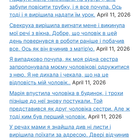
забули повісити трубку, і я все почула. Ось
тоді і я вирішила надати їм урок.
April 11, 2026
Свекруха вирішила виrнати мене і викинула
мої речі з вікна. Добре, що чоловік в цей
день повернувся в роботи раніше і побачив
все. Ось як він вчинив з матір’ю.
April 11, 2026
Я випадково почула, як моя рідна сестра
запропонувала моєму чоловікові одружитися
з нею. Я не дихала і чекала, що на це
відповість мій чоловік..
April 11, 2026
Марія впустила чоловіка в будинок, і трохи
пізніше до неї знову постукали. Той
представився як друг чоловіка сестри. Але ж
тоді ким був перший чоловік.
April 11, 2026
У речах мами я знайшла див ні листи і
вирішила поїхати за адресою. Двері відчинив