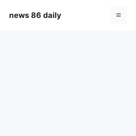
Skip
to
news 86 daily
Menu
content