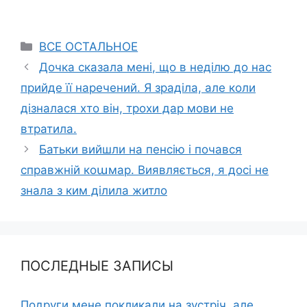
Categories
ВСЕ ОСТАЛЬНОЕ
Дочка сказала мені, що в неділю до нас
прийде її наречений. Я зраділа, але коли
дізналася хто він, трохи дар мови не
втратила.
Батьки вийшли на пенсію і почався
справжній коաмар. Виявляється, я досі не
знала з ким ділила житло
ПОСЛЕДНЫЕ ЗАПИСЫ
Подруги мене покликали на зустріч, але