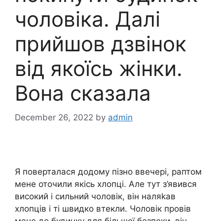
чоловіка. Далі
прийшов дзвінок
від якоїсь жінки.
Вона сказала
December 26, 2022
by
admin
Я поверталася додому пізно ввечері, раптом
мене оточили якісь хлопці. Але тут з’явився
високий і сильний чоловік, він наляkав
хлопців і ті швидко втекли. Чоловік провів
мене до будинку для більшої безпеки, він