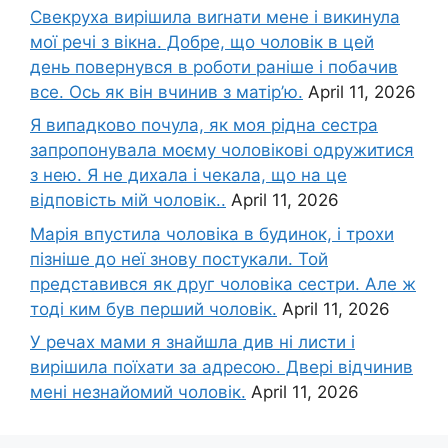
Свекруха вирішила виrнати мене і викинула
мої речі з вікна. Добре, що чоловік в цей
день повернувся в роботи раніше і побачив
все. Ось як він вчинив з матір’ю.
April 11, 2026
Я випадково почула, як моя рідна сестра
запропонувала моєму чоловікові одружитися
з нею. Я не дихала і чекала, що на це
відповість мій чоловік..
April 11, 2026
Марія впустила чоловіка в будинок, і трохи
пізніше до неї знову постукали. Той
представився як друг чоловіка сестри. Але ж
тоді ким був перший чоловік.
April 11, 2026
У речах мами я знайшла див ні листи і
вирішила поїхати за адресою. Двері відчинив
мені незнайомий чоловік.
April 11, 2026