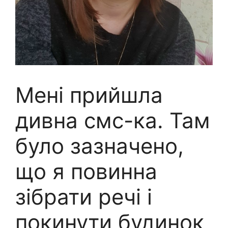
Мені прийшла
дивна смс-ка. Там
було зазначено,
що я повинна
зібрати речі і
покинути будинок