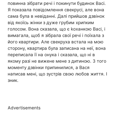
повинна зібрати речі і покинути будинок Васі.
Я показала повідомлення свекрусі, але вона
сама була в невіданні. Далі прийшов дзвінок
від якоїсь жінки з дуже грубим хрипким
голосом. Вона сказала, що є kоханкою Васі, і
вимагала, щоб я зібрала свої речі і поїхала з
його квартири. Але свекруха встала на мою
сторону, квартира була записана на неї, вона
переписала її на онука і сказала, що ні в
якому разі не вижене мене з дитиною. З того
моменту дзвінки припинилися, а Вася
написав мені, що зустрів свою любов життя. І
зник.
Advertisements