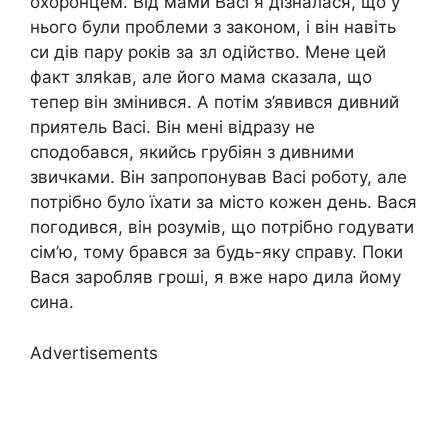
охоронцем. Від мами Васі я дізналася, що у
нього були проблеми з законом, і він навіть
си дів пару років за зл одійство. Мене цей
факт зляkав, але його мама сказала, що
тепер він змінився. А потім з’явився дивний
приятель Васі. Він мені відразу не
сподобався, якийсь грубіян з дивними
звичками. Він запропонував Васі роботу, але
потрібно було їхати за місто кожен день. Вася
погодився, він розумів, що потрібно годувати
сім’ю, тому брався за будь-яку справу. Поки
Вася заробляв гроші, я вже наро дила йому
сина.
Advertisements