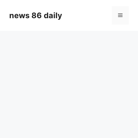
Skip
to
news 86 daily
Menu
content