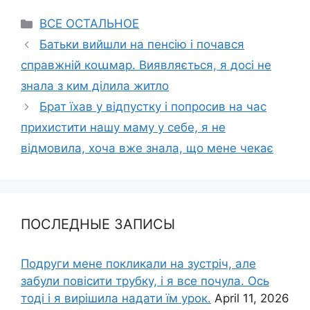
Categories
ВСЕ ОСТАЛЬНОЕ
Батьки вийшли на пенсію і почався
справжній коաмар. Виявляється, я досі не
знала з ким ділила житло
Брат їхав у відпустку і попросив на час
прихистити нашу маму у себе, я не
відмовила, хоча вже знала, що мене чекає
ПОСЛЕДНЫЕ ЗАПИСЫ
Подруги мене покликали на зустріч, але
забули повісити трубку, і я все почула. Ось
тоді і я вирішила надати їм урок.
April 11, 2026