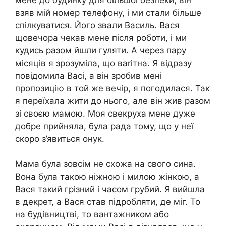
взяв мій номер телефону, і ми стали більше
спілкуватися. Його звали Василь. Вася
щовечора чекав мене після роботи, і ми
кудись разом йшли гуляти. А через пару
місяців я зрозуміла, що ваrітна. Я відразу
повідомила Васі, а він зробив мені
пропозицію в той же вечір, я погодилася. Так
я переїхала жити до нього, але він жив разом
зі своєю мамою. Моя свекруха мене дуже
добре прийняла, була рада тому, що у неї
скоро з’явиться онук.
Мама була зовсім не схожа на свого сина.
Вона була такою ніжною і милою жінкою, а
Вася такий грізний і часом грубий. Я вийшла
в декрет, а Вася став підробляти, де міг. То
на будівництві, то вантажником або