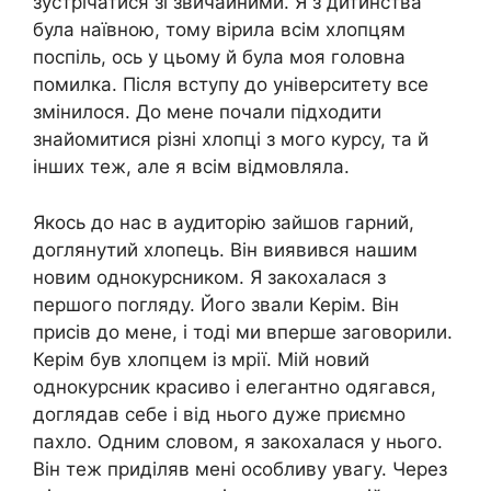
зустрічатися зі звичайними. Я з дитинства
була наївною, тому вірила всім хлопцям
поспіль, ось у цьому й була моя головна
помилка. Після вступу до університету все
змінилося. До мене почали підходити
знайомитися різні хлопці з мого курсу, та й
інших теж, але я всім відмовляла.
Якось до нас в аудиторію зайшов гарний,
доглянутий хлопець. Він виявився нашим
новим однокурсником. Я закохалася з
першого погляду. Його звали Керім. Він
присів до мене, і тоді ми вперше заговорили.
Керім був хлопцем із мрії. Мій новий
однокурсник красиво і елегантно одягався,
доглядав себе і від нього дуже приємно
пахло. Одним словом, я закохалася у нього.
Він теж приділяв мені особливу увагу. Через