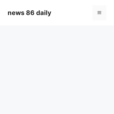
Skip
to
news 86 daily
Menu
content