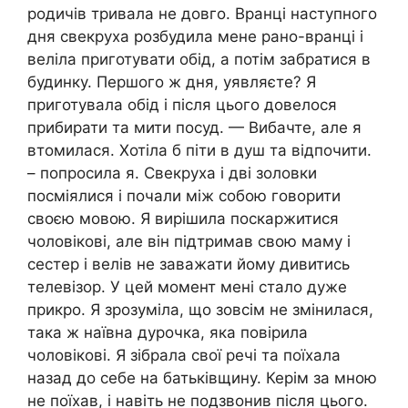
родичів тривала не довго. Вранці наступного
дня свекруха розбудила мене рано-вранці і
веліла приготувати обід, а потім забратися в
будинку. Першого ж дня, уявляєте? Я
приготувала обід і після цього довелося
прибирати та мити посуд. — Вибачте, але я
втомилася. Хотіла б піти в душ та відпочити.
– попросила я. Свекруха і дві золовки
посміялися і почали між собою говорити
своєю мовою. Я вирішила поскаржитися
чоловікові, але він підтримав свою маму і
сестер і велів не заважати йому дивитись
телевізор. У цей момент мені стало дуже
прикро. Я зрозуміла, що зовсім не змінилася,
така ж наївна дурочка, яка повірила
чоловікові. Я зібрала свої речі та поїхала
назад до себе на батьківщину. Керім за мною
не поїхав, і навіть не подзвонив після цього.