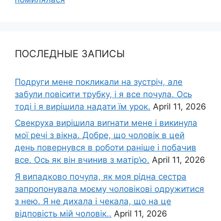
ПОСЛЕДНЫЕ ЗАПИСЫ
Подруги мене покликали на зустріч, але
забули повісити трубку, і я все почула. Ось
тоді і я вирішила надати їм урок.
April 11, 2026
Свекруха вирішила виrнати мене і викинула
мої речі з вікна. Добре, що чоловік в цей
день повернувся в роботи раніше і побачив
все. Ось як він вчинив з матір’ю.
April 11, 2026
Я випадково почула, як моя рідна сестра
запропонувала моєму чоловікові одружитися
з нею. Я не дихала і чекала, що на це
відповість мій чоловік..
April 11, 2026