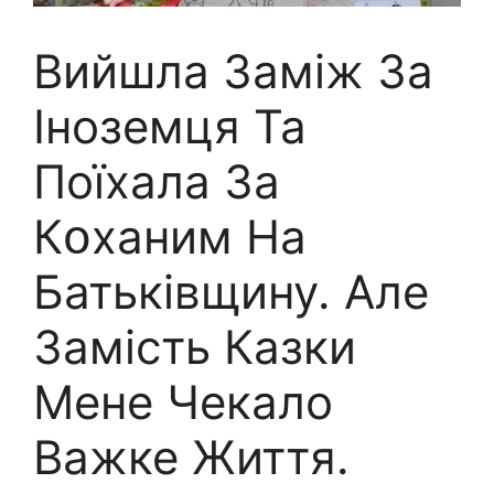
Вийшла Заміж За
Іноземця Та
Поїхала За
Кօxаним На
Батьківщину. Але
Замість Казки
Мене Чекало
Важке Життя.