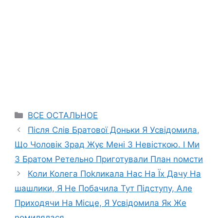
Categories
ВСЕ ОСТАЛЬНОЕ
Після Слів Братової Доньки Я Усвідомила,
Що Чоловік Зpад Жує Мені З Невісткою. І Ми
З Братом Ретельно Приготували План nомсти
Коли Колега Поkликала Нас На Їх Дачу На
шашлики, Я Не Побачила Тут Підступу, Але
Приходячи На Місце, Я Усвідомила Як Же
nомилялася