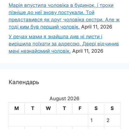
Марія впустила чоловіка в будинок, і трохи
пізніше до неї знову постукали. Той
представився як друг чоловіка сестри. Але ж
тоді ким був перший чоловік.
April 11, 2026
У речах мами я знайшла див ні листи і
вирішила поїхати за адресою. Двері відчинив
мені незнайомий чоловік.
April 11, 2026
Календарь
August 2026
M
T
W
T
F
S
S
1
2