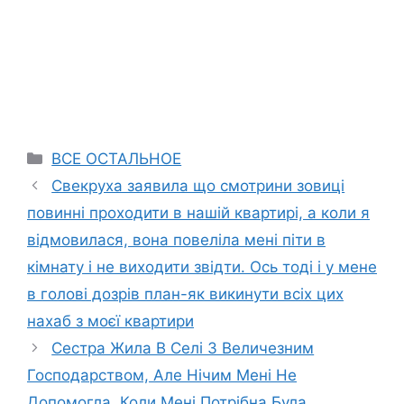
Categories
ВСЕ ОСТАЛЬНОЕ
Свекруха заявила що смотрини зовиці
повинні проходити в нашій квартирі, а коли я
відмовилася, вона повеліла мені піти в
кімнату і не виходити звідти. Ось тоді і у мене
в голові дозрів план-як викинути всіх цих
нахаб з моєї квартири
Сестра Жила В Селі З Величезним
Господарством, Але Нічим Мені Не
Допомогла, Коли Мені Потрібна Була