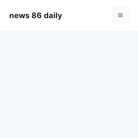
Skip
to
news 86 daily
Menu
content