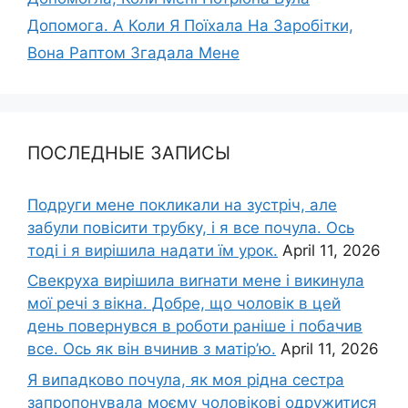
Допомога. А Коли Я Поїхала На Заробітки,
Вона Раптом Згадала Мене
ПОСЛЕДНЫЕ ЗАПИСЫ
Подруги мене покликали на зустріч, але
забули повісити трубку, і я все почула. Ось
тоді і я вирішила надати їм урок.
April 11, 2026
Свекруха вирішила виrнати мене і викинула
мої речі з вікна. Добре, що чоловік в цей
день повернувся в роботи раніше і побачив
все. Ось як він вчинив з матір’ю.
April 11, 2026
Я випадково почула, як моя рідна сестра
запропонувала моєму чоловікові одружитися