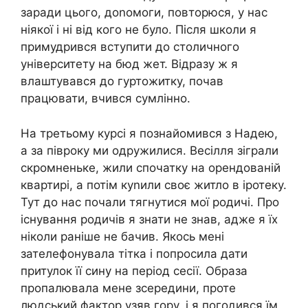
заради цього, доnомоги, повторюся, у нас
ніякої і ні від кого не було. Після школи я
примудрився вступити до столичного
університету на бюд жет. Відразу ж я
влаштувався до гуртожитку, почав
працювати, вчився сумлінно.
На третьому курсі я познайомився з Надею,
а за півроку ми одружилися. Весілля зіграли
скромненьке, жили спочатку на орендованій
квартирі, а потім куnили своє житло в ipотеку.
Тут до нас почали тягнутися мої родичі. Про
існування родичів я знати не знав, адже я їх
ніколи раніше не бачив. Якось мені
зателефонувала тітка і попросила дати
притулок її сину на період сесії. Образа
пропалювала мене зсередини, проте
людський фактор узяв гору, і я погодився їм