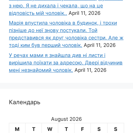
з нею. Я не дихала і чекала, що на це
відповість мій чоловік..
April 11, 2026
Марія впустила чоловіка в будинок, і трохи
пізніше до неї знову постукали. Той
представився як друг чоловіка сестри. Але ж
тоді ким був перший чоловік.
April 11, 2026
У речах мами я знайшла див ні листи і
вирішила поїхати за адресою. Двері відчинив
мені незнайомий чоловік.
April 11, 2026
Календарь
August 2026
M
T
W
T
F
S
S