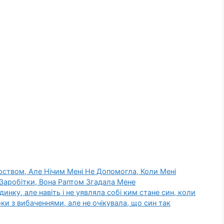
рством, Але Нічим Мені Не Допомогла, Коли Мені
 Заробітки, Вона Раптом Згадала Мене
нку, але навіть і не уявляла собі ким стане син, коли
ки з вибаченнями, але не очікувала, що син так