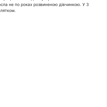
осла не по роках розвиненою дівчинкою. У 3
алятком.