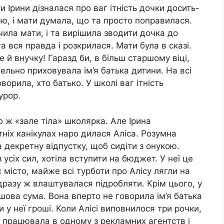
и Ірини дізналася про ваг ітність дочки досить-
ою, і мати думала, що та просто поправилася.
чила мати, і та вирішила зводити дочка до
а вся правда і розкрилася. Мати була в сказі.
 й внучку! Гаразд би, в більш старшому віці,
тельно приховувала ім’я батька дитини. На всі
орила, хто батько. У школі ваг ітність
урор.
го ж «зале тіла» школярка. Але Ірина
ніх канікулах наро дилася Аліса. Розумна
 декретну відпустку, щоб сидіти з онукою.
 усіх сил, хотіла вступити на бюджет. У неї це
є місто, майже всі турботи про Алісу лягли на
дразу ж влаштувалася підробляти. Крім цього, у
ова сума. Вона вперто не говорила ім’я батька
 у неї гроші. Коли Алісі виповнилося три рочки,
на працювала в одному з рекламних агентств і