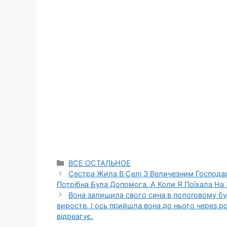
Categories
ВСЕ ОСТАЛЬНОЕ
Сестра Жила В Селі З Величезним Господа
Потрібна Була Допомога. А Коли Я Поїхала На
Вона залишила свого сина в полоrовому буди
виросте. І ось прийшла вона до нього через ро
відреагує.