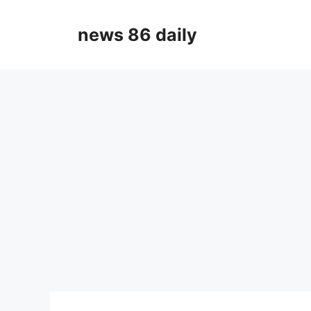
Skip
to
news 86 daily
content