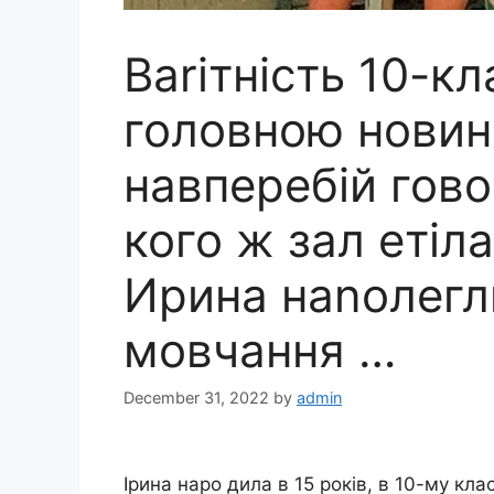
Ваrітність 10-кл
головною новин
навперебій гово
кого ж зал eтіла
Ирина наnолегл
мовчання …
December 31, 2022
by
admin
Ірина наро дила в 15 років, в 10-му клас