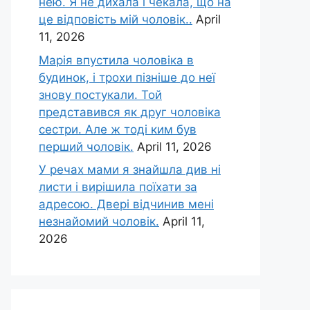
нею. Я не дихала і чекала, що на
це відповість мій чоловік..
April
11, 2026
Марія впустила чоловіка в
будинок, і трохи пізніше до неї
знову постукали. Той
представився як друг чоловіка
сестри. Але ж тоді ким був
перший чоловік.
April 11, 2026
У речах мами я знайшла див ні
листи і вирішила поїхати за
адресою. Двері відчинив мені
незнайомий чоловік.
April 11,
2026