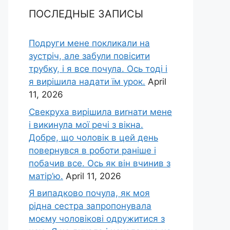
ПОСЛЕДНЫЕ ЗАПИСЫ
Подруги мене покликали на
зустріч, але забули повісити
трубку, і я все почула. Ось тоді і
я вирішила надати їм урок.
April
11, 2026
Свекруха вирішила виrнати мене
і викинула мої речі з вікна.
Добре, що чоловік в цей день
повернувся в роботи раніше і
побачив все. Ось як він вчинив з
матір’ю.
April 11, 2026
Я випадково почула, як моя
рідна сестра запропонувала
моєму чоловікові одружитися з