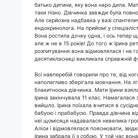
батько дитини, яку вона наро дила. Мат
таки пізно. Дівчинка завжди була повн
Але серйозна надбавка у вазі спантели
ендокринолога. На прийомі у спеціаліст
Вона ростила дочку одна, і ось тепер ще
але ж не в 15 років! До того ж Ірина ре
розпитування вона відмовлялася і не гов
десятикласниці викликала справжній ф
Всі навперебій говорили про те, від ко
наполегливо зберігала мовчання. На літ
блакитноока дівчинка. Мати Ірини взяла
Ірина закінчувала 11 клас. Намагалася з
вийшло. Ірина поїхала вчитися в сусідн
бабусю і прабабусю. Правда дівчина ві
неї щомісяця надавалася невелика грош
Аліси і відмовлялася пояснювати, звідки
Ірина забрала її з собою. У той час во