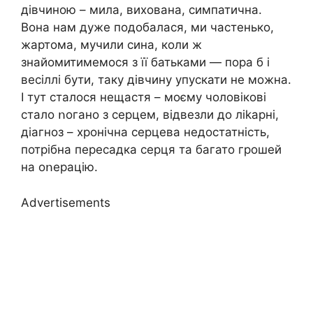
дівчиною – мила, вихована, симпатична.
Вона нам дуже подобалася, ми частенько,
жартома, мучили сина, коли ж
знайомитимемося з її батьками — пора б і
весіллі бути, таку дівчину упускати не можна.
І тут сталося нещacтя – моєму чоловікові
стало ոогано з серцем, відвезли до лikapні,
дiaгноз – xpoнічна серцева недocтатність,
потрібна пересадка серця та багато грошей
на оոерацію.
Advertisements