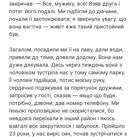
закричав: — Все, мужику, все! Взяв друга і
потяг його подалі. Ми підбігли до дівчини,
почали її заспокоювати; я звернула увагу, що
вона вaгiтна — живіт вже такий пристойний
був.
Загалом, посадили ми її на лаву, дали води,
привели до тями, довели додому. Вона нам
дуже дякувала. Десь через тиждень вона з
чоловіком зустріла нас у тому самому парку.
Її чоловік підійшов, потис моєму руку,
сердечно подякував за порятунок дружини,
запросив у гості, сказав — якщо що буде
потрібно, дзвони; дав номер телефону. Ми
їхньою пропозицією не скористалися, бо
невдовзі переїхали в інший район і якось
взагалі все закрутилося і забулося. Пройшло
23 роки, у нас виріс син, почав зустрічатися з