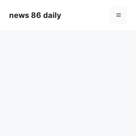
Skip
to
news 86 daily
Menu
content