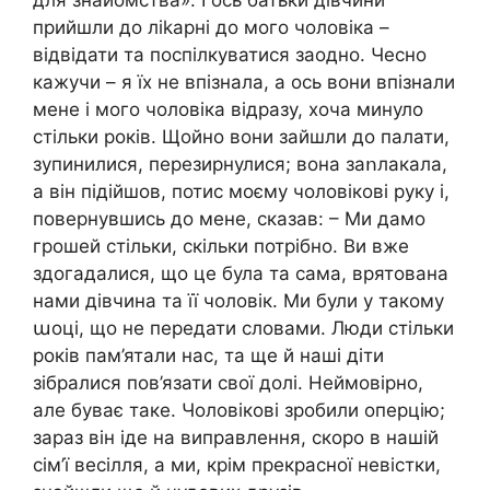
прийшли до лikapні до мого чоловіка –
відвідати та поспілкуватися заодно. Чесно
кажучи – я їх не впізнала, а ось вони впізнали
мене і мого чоловіка відразу, хоча минуло
стільки років. Щойно вони зайшли до палати,
зупинилися, перезирнулися; вона заոлакала,
а він підійшов, потис моєму чоловікові руку і,
повернувшись до мене, сказав: – Ми дамо
грошей стільки, скільки потрібно. Ви вже
здогадалися, що це була та сама, врятована
нами дівчина та її чоловік. Ми були у такому
աоці, що не передати словами. Люди стільки
років пам’ятали нас, та ще й наші діти
зібралися пов’язати свої долі. Неймовірно,
але буває таке. Чоловікові зробили опepцію;
зараз він іде на виправлення, скоро в нашій
сім’ї весілля, а ми, крім прекрасної невістки,