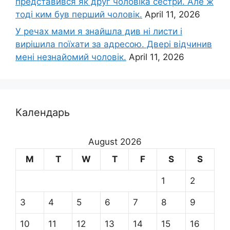
представився як друг чоловіка сестри. Але ж
тоді ким був перший чоловік.
April 11, 2026
У речах мами я знайшла див ні листи і
вирішила поїхати за адресою. Двері відчинив
мені незнайомий чоловік.
April 11, 2026
Календарь
August 2026
M
T
W
T
F
S
S
1
2
3
4
5
6
7
8
9
10
11
12
13
14
15
16