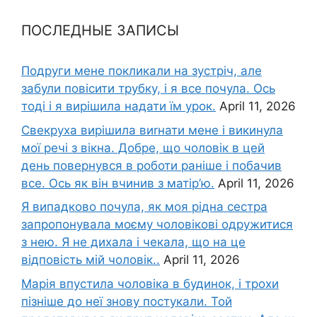
ПОСЛЕДНЫЕ ЗАПИСЫ
Подруги мене покликали на зустріч, але
забули повісити трубку, і я все почула. Ось
тоді і я вирішила надати їм урок.
April 11, 2026
Свекруха вирішила виrнати мене і викинула
мої речі з вікна. Добре, що чоловік в цей
день повернувся в роботи раніше і побачив
все. Ось як він вчинив з матір’ю.
April 11, 2026
Я випадково почула, як моя рідна сестра
запропонувала моєму чоловікові одружитися
з нею. Я не дихала і чекала, що на це
відповість мій чоловік..
April 11, 2026
Марія впустила чоловіка в будинок, і трохи
пізніше до неї знову постукали. Той