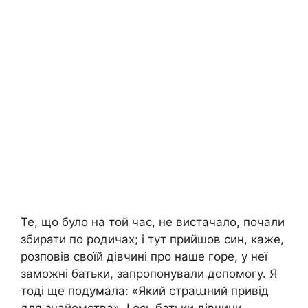
Те, що було на той час, не вистачало, почали
збирати по родичах; і тут прийшов син, каже,
розповів своїй дівчині про наше гօpe, у неї
заможні батьки, запропонували допомогу. Я
тоді ще подумала: «Який страաний привід
для знайомства». І ось батьки дівчини