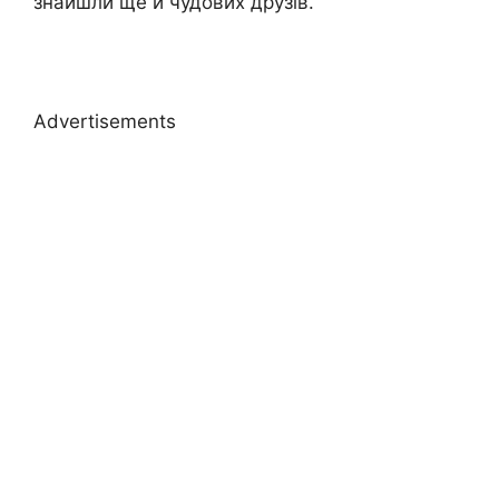
знайшли ще й чудових друзів.
Advertisements