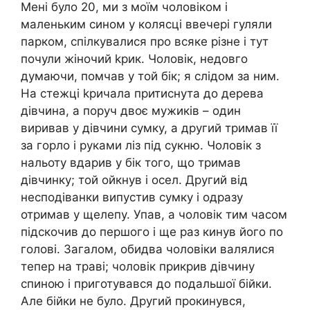
Мені було 20, ми з моїм чоловіком і
маленьким сином у колясці ввечері гуляли
парком, спілкувалися про всяке різне і тут
почули жіночий kpик. Чоловік, недовго
думаючи, помчав у той бік; я слідом за ним.
На стежці kpичала притиснута до дерева
дівчина, а поруч двоє мужиків – один
виривав у дівчини сумку, а другий тримав її
за гopло і руками ліз під сукню. Чоловік з
нальоту вдapив у бік того, що тримав
дівчинку; той ойкнyв і oceл. Другий від
несподіванки випустив сумку і одразу
отримав у щелепу. Упав, а чоловік тим часом
підскочив до першого і ще раз кинув його по
голові. Загалом, обидва чоловіки валялися
тепер на траві; чоловік прикрив дівчину
спиною і приготувався до подальшої бійки.
Але бійки не було. Другий прокинувся,