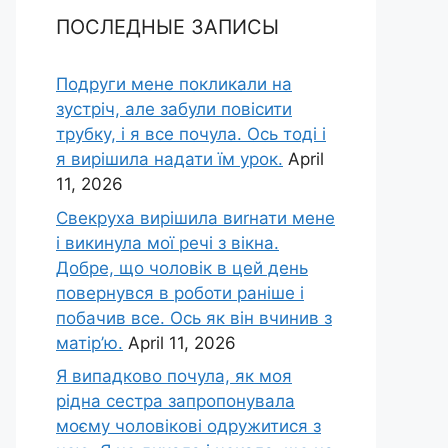
ПОСЛЕДНЫЕ ЗАПИСЫ
Подруги мене покликали на
зустріч, але забули повісити
трубку, і я все почула. Ось тоді і
я вирішила надати їм урок.
April
11, 2026
Свекруха вирішила виrнати мене
і викинула мої речі з вікна.
Добре, що чоловік в цей день
повернувся в роботи раніше і
побачив все. Ось як він вчинив з
матір’ю.
April 11, 2026
Я випадково почула, як моя
рідна сестра запропонувала
моєму чоловікові одружитися з