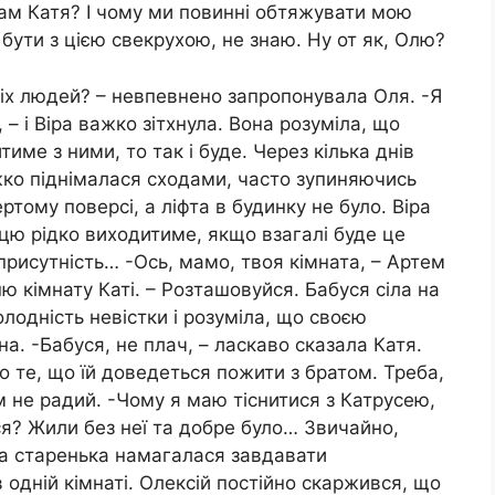
там Катя? І чому ми повинні обтяжувати мою
бути з цією свекрухою, не знаю. Ну от як, Олю?
тніх людей? – невпевнено запропонувала Оля. -Я
 – і Віра важко зітхнула. Вона розуміла, що
име з ними, то так і буде. Через кілька днів
жко піднімалася сходами, часто зупиняючись
ртому поверсі, а ліфта в будинку не було. Віра
цю рідко виходитиме, якщо взагалі буде це
 присутність… -Ось, мамо, твоя кімната, – Артем
ню кімнату Каті. – Розташовуйся. Бабуся сіла на
олодність невістки і розуміла, що своєю
а. -Бабуся, не плач, – ласкаво сказала Катя.
о те, що їй доведеться пожити з братом. Треба,
ім не радий. -Чому я маю тіснитися з Катрусею,
ся? Жили без неї та добре було… Звичайно,
ча старенька намагалася завдавати
 одній кімнаті. Олексій постійно скаржився, що