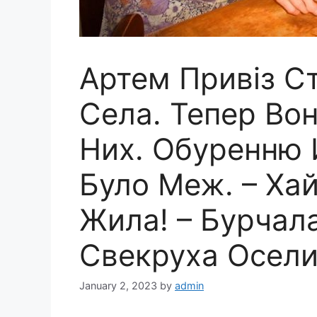
Артем Привіз С
Села. Тепер Во
Них. Обуренню 
Було Меж. – Хай
Жила! – Бурчала
Свекруха Осели
January 2, 2023
by
admin