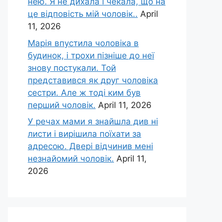
нею. Я не дихала і чекала, що на
це відповість мій чоловік..
April
11, 2026
Марія впустила чоловіка в
будинок, і трохи пізніше до неї
знову постукали. Той
представився як друг чоловіка
сестри. Але ж тоді ким був
перший чоловік.
April 11, 2026
У речах мами я знайшла див ні
листи і вирішила поїхати за
адресою. Двері відчинив мені
незнайомий чоловік.
April 11,
2026