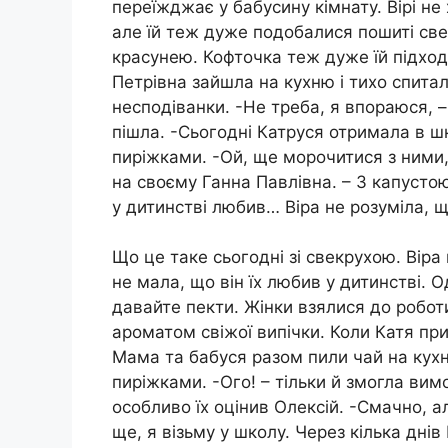
переїжджає у бабусину кімнату. Вірі не 
але їй теж дуже подобалися пошиті свек
красунею. Кофточка теж дуже їй підходи
Петрівна зайшла на кухню і тихо спита
несподіванки. -Не треба, я впораюся, 
пішла. -Сьогодні Катруся отримала в шк
пиріжками. -Ой, ще морочитися з ними,
на своєму Ганна Павлівна. – З капустою
у дитинстві любив… Віра не розуміла, щ
Що це таке сьогодні зі свекрухою. Віра 
не мала, що він їх любив у дитинстві. 
давайте пекти. Жінки взялися до робот
ароматом свіжої випічки. Коли Катя при
Мама та бабуся разом пили чай на кухні
пиріжками. -Ого! – тільки й змогла вимо
особливо їх оцінив Олексій. -Смачно, а
ще, я візьму у школу. Через кілька днів