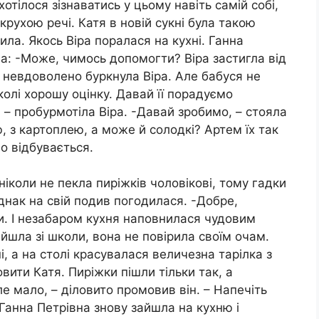
хотілося зізнаватись у цьому навіть самій собі,
рухою речі. Катя в новій сукні була такою
ла. Якось Віра поралася на кухні. Ганна
ла: -Може, чимось допомогти? Віра застигла від
– невдоволено буркнула Віра. Але бабуся не
олі хорошу оцінку. Давай її порадуємо
 – пробурмотіла Віра. -Давай зробимо, – стояла
, з картоплею, а може й солодкі? Артем їх так
о відбувається.
ніколи не пекла пиріжків чоловікові, тому гадки
Однак на свій подив погодилася. -Добре,
и. І незабаром кухня наповнилася чудовим
йшла зі школи, вона не повірила своїм очам.
, а на столі красувалася величезна тарілка з
вити Катя. Пиріжки пішли тільки так, а
ле мало, – діловито промовив він. – Напечіть
 Ганна Петрівна знову зайшла на кухню і