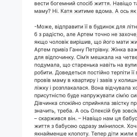
вести богемний спосіб життя. Навіщо 
маму? Ні. Катя житиме вдома. А ось як 
-Може, відправити її в будинок для лі
б з радістю, але Артем точно не захоче,
якщо чоловік вирішив, що його мати жит
Артем привіз Ганну Петрівну. Жінка ва
для відпочинку. Сім’я мешкала на четве
подумала, що старенька навіть на вули
робити. Доведеться постійно терпіти її
провів маму в квартиру і завів у колиш
ліжку і розплакалася. Вона відчувала х
присутністю буде напружувати сім’ю син
Дівчинка спокійно сприйняла звістку пр
значить, треба. А ось Олексій був зовс
– скаржився він. – Навіщо нам ця бабу
життя з бабусею одразу змінилося. Хо
якнайменше клопоту. Тепер діти жили в