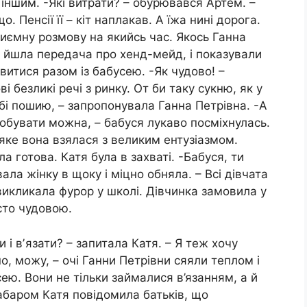
ж іншим. -Які витрати? – обурювався Артем. –
. Пенсії її – кіт наплакав. А їжа нині дорога.
иємну розмову на якийсь час. Якось Ганна
е йшла передача про хенд-мейд, і показували
дивитися разом із бабусею. -Як чудово! –
і безликі речі з ринку. От би таку сукню, як у
обі пошию, – запропонувала Ганна Петрівна. -А
робувати можна, – бабуся лукаво посміхнулась.
 яке вона взялася з великим ентузіазмом.
ла готова. Катя була в захваті. -Бабуся, ти
ала жінку в щоку і міцно обняла. – Всі дівчата
викликала фурор у школі. Дівчинка замовила у
сто чудовою.
і вʼязати? – запитала Катя. – Я теж хочу
о, можу, – очі Ганни Петрівни сяяли теплом і
ею. Вони не тільки займалися в’язанням, а й
баром Катя повідомила батьків, що