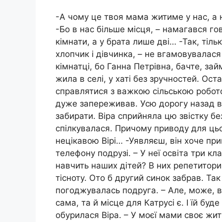
-А чому це твоя мама житиме у нас, а н
-Бо в нас більше місця, – намагався го
кімнати, а у брата лише дві… -Так, тіль
хлопчик і дівчинка, – не вгамовувалася
кімнатці, бо Ганна Петрівна, бачте, за
жила в селі, у хаті без зручностей. Ос
справлятися з важкою сільською робото
дуже запереживав. Усю дорогу назад ві
забирати. Віра сприйняла цю звістку б
спілкувалася. Причому приводу для цьог
нецікавою Вірі… -Уявляєш, він хоче пр
телефону подрузі. – У неї освіта три кл
навчить наших дітей? В них репетитори,
тісноту. Ото б другий синок забрав. Так
погоджувалась подруга. – Але, може, 
сама, та й місце для Катрусі є. І їй буд
обурилася Віра. – У моєї мами своє жит