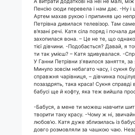
А витрати додаткові на неї не малі, мі
Пенсію сюди перевела і нам дає. -Ну і що
Артем махав рукою і припиняв цю непр
Петрівна дивилася телевізор. Там сам
в’язані речі. Катя сіла поряд і почала 
захопилася вона. – Це не те, що однаков
тієї дівчини. -Подобається? Давай, я т
ти так умієш? – Катя здивувалася. -Сп
У Ганни Петрівни зʼявилося заняття, за
Минуло зовсім небагато часу, і сукня бу
справжня чарівниця, – дівчинка поцілув
позаздрять, така краса! Сукня справді 
бабусі ще й кофту, яка теж вийшла про
-Бабуся, а мене ти можеш навчити шити 
творити таку красу. -Чому ж ні, звичайн
любов’ю. Катя дуже зблизилась із бабус
довго розмовляли за чашкою чаю. Неза