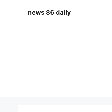
Skip
to
news 86 daily
content