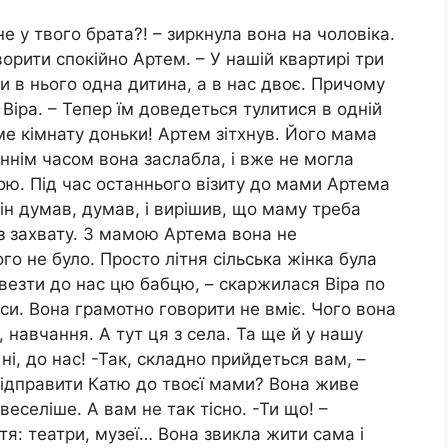
е у твого брата?! – зиркнула вона на чоловіка.
ворити спокійно Артем. – У нашій квартирі три
ки в нього одна дитина, а в нас двоє. Причому
 Віра. – Тепер їм доведеться тулитися в одній
йме кімнату доньки! Артем зітхнув. Його мама
таннім часом вона заслабла, і вже не могла
ю. Під час останнього візиту до мами Артема
н думав, думав, і вирішив, що маму треба
ез захвату. З мамою Артема вона не
о не було. Просто літня сільська жінка була
ивезти до нас цю бабцю, – скаржилася Віра по
аси. Вона грамотно говорити не вміє. Чого вона
 навчання. А тут ця з села. Та ще й у нашу
 ні, до нас! -Так, складно прийдеться вам, –
відправити Катю до твоєї мами? Вона живе
е веселіше. А вам не так тісно. -Ти що! –
тя: театри, музеї… Вона звикла жити сама і