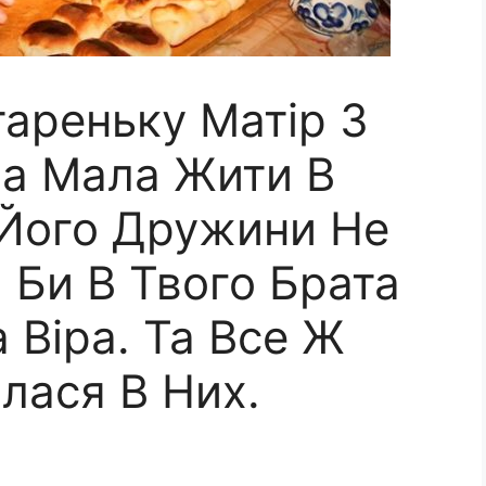
тареньку Матір З
на Мала Жити В
Його Дружини Не
 Би В Твого Брата
 Віра. Та Все Ж
лася В Них.