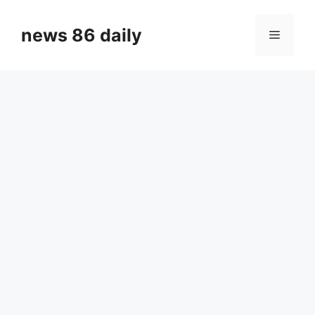
Skip
to
news 86 daily
Menu
content