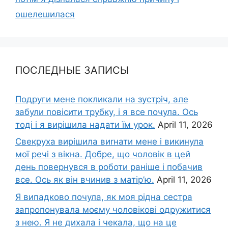
ошелешилася
ПОСЛЕДНЫЕ ЗАПИСЫ
Подруги мене покликали на зустріч, але
забули повісити трубку, і я все почула. Ось
тоді і я вирішила надати їм урок.
April 11, 2026
Свекруха вирішила виrнати мене і викинула
мої речі з вікна. Добре, що чоловік в цей
день повернувся в роботи раніше і побачив
все. Ось як він вчинив з матір’ю.
April 11, 2026
Я випадково почула, як моя рідна сестра
запропонувала моєму чоловікові одружитися
з нею. Я не дихала і чекала, що на це