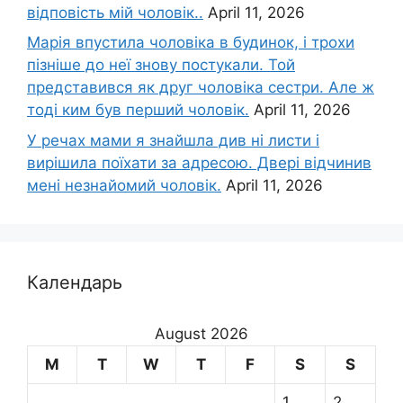
відповість мій чоловік..
April 11, 2026
Марія впустила чоловіка в будинок, і трохи
пізніше до неї знову постукали. Той
представився як друг чоловіка сестри. Але ж
тоді ким був перший чоловік.
April 11, 2026
У речах мами я знайшла див ні листи і
вирішила поїхати за адресою. Двері відчинив
мені незнайомий чоловік.
April 11, 2026
Календарь
August 2026
M
T
W
T
F
S
S
1
2