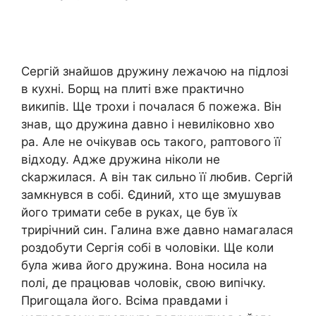
Сергій знайшов дружину лежачою на підлозі
в кухні. Борщ на плиті вже практично
википів. Ще трохи і почалася б пожежа. Він
знав, що дружина давно і невиліковно хво
ра. Але не очікував ось такого, раптового її
відходу. Адже дружина ніколи не
сkаржилася. А він так сильно її любив. Сергій
замкнувся в собі. Єдиний, хто ще змушував
його тримати себе в руках, це був їх
трирічний син. Галина вже давно намагалася
роздобути Сергія собі в чоловіки. Ще коли
була жива його дружина. Вона носила на
полі, де працював чоловік, свою випічку.
Пригощала його. Всіма правдами і