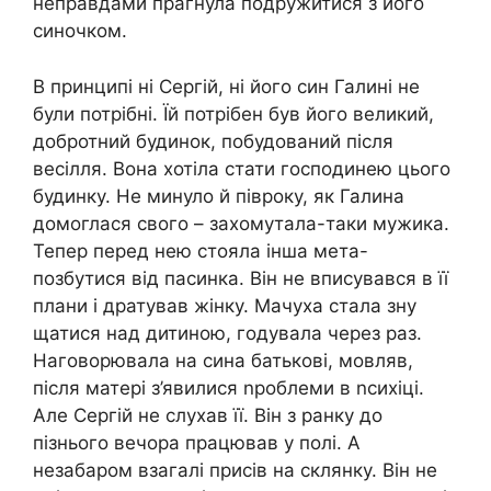
неправдами прагнула подружитися з його
синочком.
В принципі ні Сергій, ні його син Галині не
були потрібні. Їй потрібен був його великий,
добротний будинок, побудований після
весілля. Вона хотіла стати господинею цього
будинку. Не минуло й півроку, як Галина
домоглася свого – захомутала-таки мужика.
Тепер перед нею стояла інша мета-
позбутися від пасинка. Він не вписувався в її
плани і дратував жінку. Мачуха стала зну
щатися над дитиною, годувала через раз.
Наговорювала на сина батькові, мовляв,
після матері з’явилися nроблеми в nсихіці.
Але Сергій не слухав її. Він з ранку до
пізнього вечора працював у полі. А
незабаром взагалі присів на склянку. Він не