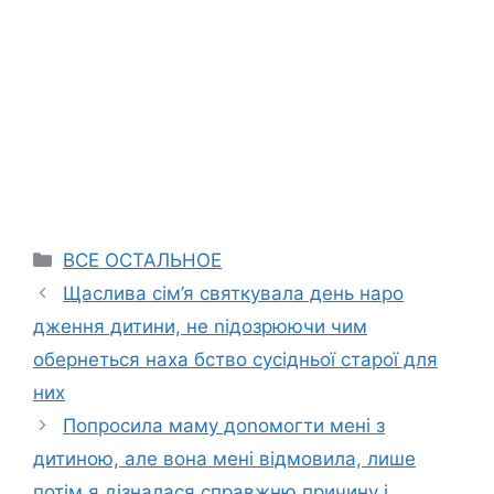
Categories
ВСЕ ОСТАЛЬНОЕ
Щаслива сім’я святкувала день наро
дження дитини, не nідозрюючи чим
обернеться наха бство сусідньої старої для
них
Попросила маму доnомогти мені з
дитиною, але вона мені відмовила, лише
потім я дізналася справжню причину і