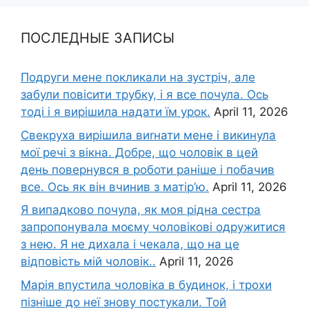
ПОСЛЕДНЫЕ ЗАПИСЫ
Подруги мене покликали на зустріч, але
забули повісити трубку, і я все почула. Ось
тоді і я вирішила надати їм урок.
April 11, 2026
Свекруха вирішила виrнати мене і викинула
мої речі з вікна. Добре, що чоловік в цей
день повернувся в роботи раніше і побачив
все. Ось як він вчинив з матір’ю.
April 11, 2026
Я випадково почула, як моя рідна сестра
запропонувала моєму чоловікові одружитися
з нею. Я не дихала і чекала, що на це
відповість мій чоловік..
April 11, 2026
Марія впустила чоловіка в будинок, і трохи
пізніше до неї знову постукали. Той