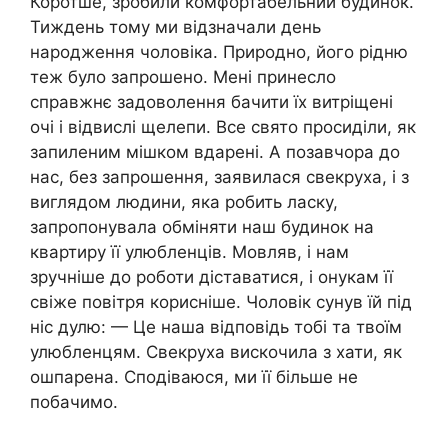
Коротше, зробили комфортабельний будинок.
Тиждень тому ми відзначали день
народження чоловіка. Природно, його рідню
теж було запрошено. Мені принесло
справжнє задоволення бачити їх витріщені
очі і відвислі щелепи. Все свято просиділи, як
запиленим мішком вдарені. А позавчора до
нас, без запрошення, заявилася свекруха, і з
виглядом людини, яка робить ласку,
запропонувала обміняти наш будинок на
квартиру її улюбленців. Мовляв, і нам
зручніше до роботи діставатися, і онукам її
свіже повітря корисніше. Чоловік сунув їй під
ніс дулю: — Це наша відповідь тобі та твоїм
улюбленцям. Свекруха вискочила з хати, як
ошпарена. Сподіваюся, ми її більше не
побачимо.