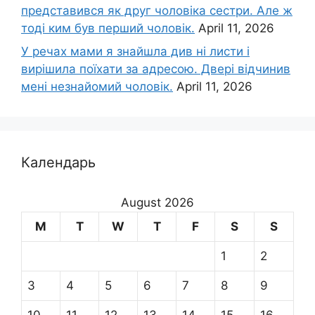
представився як друг чоловіка сестри. Але ж
тоді ким був перший чоловік.
April 11, 2026
У речах мами я знайшла див ні листи і
вирішила поїхати за адресою. Двері відчинив
мені незнайомий чоловік.
April 11, 2026
Календарь
August 2026
M
T
W
T
F
S
S
1
2
3
4
5
6
7
8
9