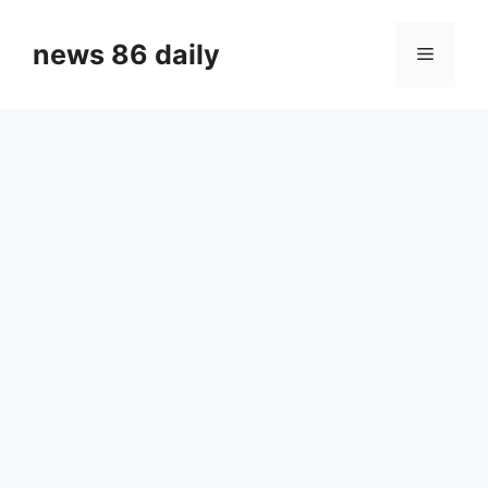
Skip
to
news 86 daily
Menu
content