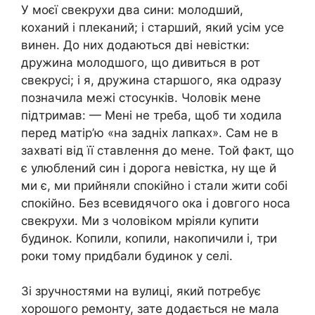
У моєї свекрухи два сини: молодший,
коханий і плеканий; і старший, який усім усе
винен. До них додаються дві невістки:
дружина молодшого, що дивиться в рот
свекрусі; і я, дружина старшого, яка одразу
позначила межі стосунків. Чоловік мене
підтримав: — Мені не треба, щоб ти ходила
перед матір’ю «на задніх лапках». Сам не в
захваті від її ставлення до мене. Той факт, що
є улюблений син і дорога невістка, ну ще й
ми є, ми прийняли спокійно і стали жити собі
спокійно. Без всевидячого ока і довгого носа
свекрухи. Ми з чоловіком мріяли купити
будинок. Копили, копили, накопичили і, три
роки тому придбали будинок у селі.
Зі зручностями на вулиці, який потребує
хорошого ремонту, зате додається не мала