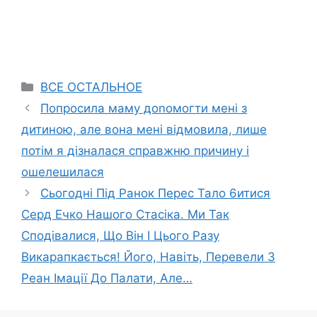
Categories
ВСЕ ОСТАЛЬНОЕ
Попросила маму доnомогти мені з
дитиною, але вона мені відмовила, лише
потім я дізналася справжню причину і
ошелешилася
Сьогодні Під Ранок Перес Тало 6итися
Серд Ечко Нашого Стасіка. Ми Так
Сподівалися, Що Він І Цього Разу
Викарапкається! Його, Навіть, Перевели З
Реан Імації До Палати, Але…