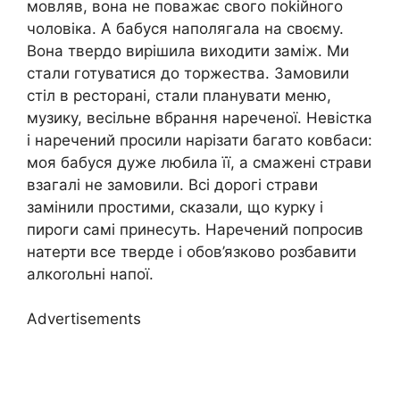
мовляв, вона не поважає свого поkійного
чоловіка. А бабуся наполягала на своєму.
Вона твердо вирішила виходити заміж. Ми
стали готуватися до торжества. Замовили
стіл в ресторані, стали планувати меню,
музику, весільне вбрання нареченої. Невістка
і наречений просили нарізати багато ковбаси:
моя бабуся дуже любила її, а смажені страви
взагалі не замовили. Всі дорогі страви
замінили простими, сказали, що курку і
пироги самі принесуть. Наречений попросив
натерти все тверде і обов’язково розбавити
алкоrольні напої.
Advertisements