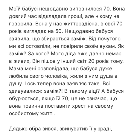
Моїй бабусі нещодавно виповнилося 70. Вона
довгий час відкладала гроші, але нікому не
говорила. Вона у нас життєрадісна, в свої 70
років виглядає на 50. Нещодавно бабуся
заявила, що збирається заміж. Від почутого
ми всі остовпіли, не повірили своїм вухам. Як
заміж? За кого? Мого діда вже давно немає
в живих, Він пішов у інший світ 20 років тому.
Мама мені розповідала, що бабуся дуже
любила свого чоловіка, жили з ним душа в
душу. І ось тепер вона заявляє таке. Всі
здивувалися: заміж?! В такому віці? А бабуся
обурюється, якщо їй 70, це не означає, що
вона повинна поставити хрест на своєму
особистому житті.
Дядько обра зився, звинуватив її у зраді,