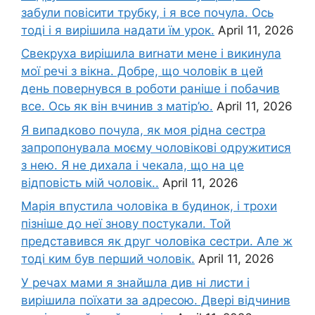
забули повісити трубку, і я все почула. Ось
тоді і я вирішила надати їм урок.
April 11, 2026
Свекруха вирішила виrнати мене і викинула
мої речі з вікна. Добре, що чоловік в цей
день повернувся в роботи раніше і побачив
все. Ось як він вчинив з матір’ю.
April 11, 2026
Я випадково почула, як моя рідна сестра
запропонувала моєму чоловікові одружитися
з нею. Я не дихала і чекала, що на це
відповість мій чоловік..
April 11, 2026
Марія впустила чоловіка в будинок, і трохи
пізніше до неї знову постукали. Той
представився як друг чоловіка сестри. Але ж
тоді ким був перший чоловік.
April 11, 2026
У речах мами я знайшла див ні листи і
вирішила поїхати за адресою. Двері відчинив