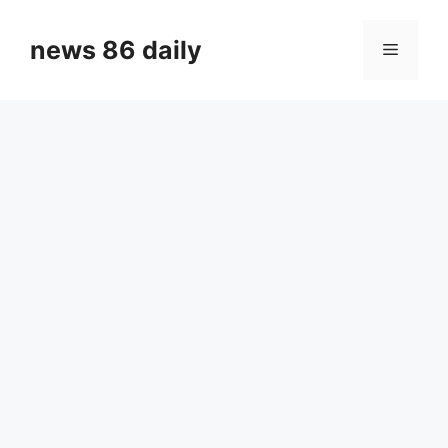
Skip
to
news 86 daily
Menu
content