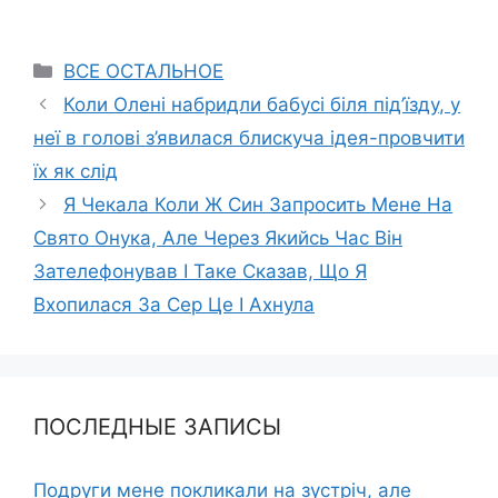
Categories
ВСЕ ОСТАЛЬНОЕ
Коли Олені набридли бабусі біля під’їзду, у
неї в голові з’явилася блискуча ідея-провчити
їх як слід
Я Чекала Коли Ж Син Запросить Мене На
Свято Онука, Але Через Якийсь Час Він
Зателефонував І Таке Сказав, Що Я
Вхопилася За Сер Це І Ахнула
ПОСЛЕДНЫЕ ЗАПИСЫ
Подруги мене покликали на зустріч, але