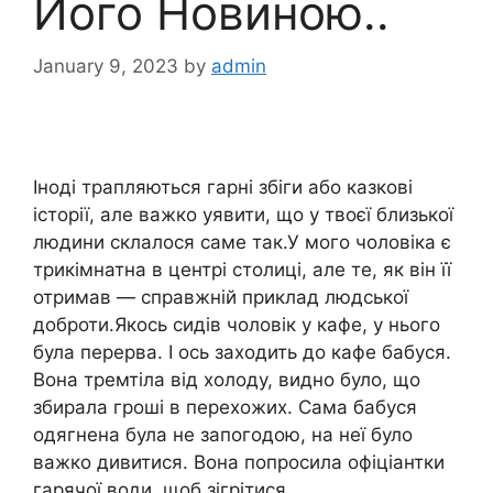
Його Новиною..
January 9, 2023
by
admin
Іноді трапляються гарні збіги або казкові
історії, але важко уявити, що у твоєї близької
людини склалося саме так.У мого чоловіка є
трикімнатна в центрі столиці, але те, як він її
отримав — справжній приклад людської
доброти.Якось сидів чоловік у кафе, у нього
була перерва. І ось заходить до кафе бабуся.
Вона тремтіла від холоду, видно було, що
збирала гроші в перехожих. Сама бабуся
одягнена була не запогодою, на неї було
важко дивитися. Вона попросила офіціантки
гарячої води, щоб зігрітися.