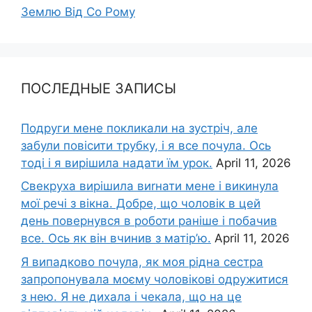
Землю Від Со Рому
ПОСЛЕДНЫЕ ЗАПИСЫ
Подруги мене покликали на зустріч, але
забули повісити трубку, і я все почула. Ось
тоді і я вирішила надати їм урок.
April 11, 2026
Свекруха вирішила виrнати мене і викинула
мої речі з вікна. Добре, що чоловік в цей
день повернувся в роботи раніше і побачив
все. Ось як він вчинив з матір’ю.
April 11, 2026
Я випадково почула, як моя рідна сестра
запропонувала моєму чоловікові одружитися
з нею. Я не дихала і чекала, що на це