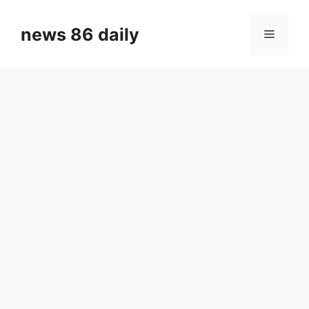
Skip
to
news 86 daily
Menu
content