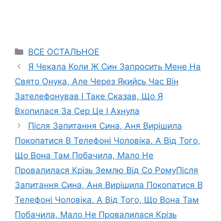
Categories
ВСЕ ОСТАЛЬНОЕ
Я Чекала Коли Ж Син Запросить Мене На
Свято Онука, Але Через Якийсь Час Він
Зателефонував І Таке Сказав, Що Я
Вхопилася За Сер Це І Ахнула
Після Запитання Сина, Аня Вирішила
Покопатися В Телефоні Чоловіка. А Від Того,
Що Вона Там Побачила, Мало Не
Провалилася Крізь Землю Від Со РомуПісля
Запитання Сина, Аня Вирішила Покопатися В
Телефоні Чоловіка. А Від Того, Що Вона Там
Побачила, Мало Не Провалилася Крізь