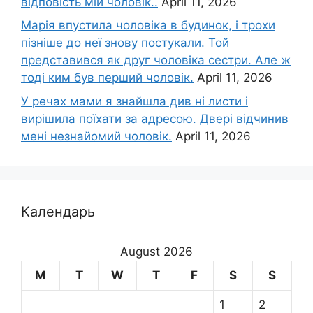
відповість мій чоловік..
April 11, 2026
Марія впустила чоловіка в будинок, і трохи
пізніше до неї знову постукали. Той
представився як друг чоловіка сестри. Але ж
тоді ким був перший чоловік.
April 11, 2026
У речах мами я знайшла див ні листи і
вирішила поїхати за адресою. Двері відчинив
мені незнайомий чоловік.
April 11, 2026
Календарь
August 2026
M
T
W
T
F
S
S
1
2