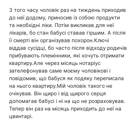
З того часу чоловік раз на тиждень приходив
до неї додому, приносив із собою продукти
та необхідні ліки. Потім викликав для неї
лікарів, бо стан бабусі ставав гіршим. А після
її смерті він організував похорон.Ключі
віддав сусідці, бо часто після відходу родичів
прибувають племінники, які хочуть отримати
квартиру.Але через місяць нотаріус
зателефонував саме моєму чоловікові і
повідомив, що бабуся як подяку переписала
на нього квартиру.Мій чоловік такого не
очікував. Він щиро і від щирого серця
допомагав бабусі і ні на що не розраховував.
Тепер він раз на місяць приходить до неї на
цвинтарі.