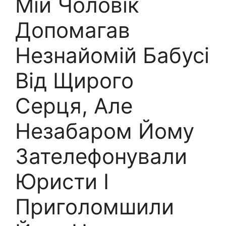
Мій Чоловік
Допомагав
Незнайомій Бабусі
Від Щирого
Серця, Але
Незабаром Йому
Зателефонували
Юристи І
Приголомшили