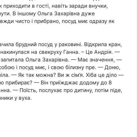
 приходити в гості, навіть заради внучки,
нути. В іншому Ольга Захарівна дуже
вжди чисто і прибрано, посуд миє одразу як
чила брудний посуд у раковині. Відкрила кран,
накинулася на свекруху Ганна. – Це Андрія. —
 запитала Ольга Захарівна. — Має значення, —
собою і посуд миє, і свою білизну пре. — Доню,
іла. — Як так можна? Ви ж сім’я. Хіба це діло —
бою прибирає? — Він приїжджає додому до 8
на. — Поїсть, послухає про дитину, потім піде,
ники у вуха.