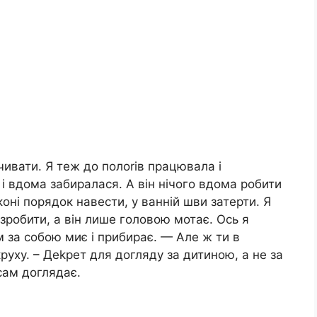
очивати. Я теж до полоrів працювала і
 і вдома забиралася. А він нічого вдома робити
коні порядок навести, у ванній шви затерти. Я
робити, а він лише головою мотає. Ось я
 за собою миє і прибирає. — Але ж ти в
руху. – Деkрет для догляду за дитиною, а не за
сам доглядає.