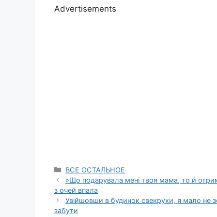
Advertisements
Categories
ВСЕ ОСТАЛЬНОЕ
»Що подарувала мені твоя мама, то й отрима
з очей впала
Увійшовши в будинок свекрухи, я мало не з
забути