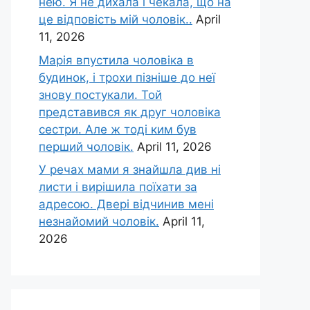
нею. Я не дихала і чекала, що на
це відповість мій чоловік..
April
11, 2026
Марія впустила чоловіка в
будинок, і трохи пізніше до неї
знову постукали. Той
представився як друг чоловіка
сестри. Але ж тоді ким був
перший чоловік.
April 11, 2026
У речах мами я знайшла див ні
листи і вирішила поїхати за
адресою. Двері відчинив мені
незнайомий чоловік.
April 11,
2026