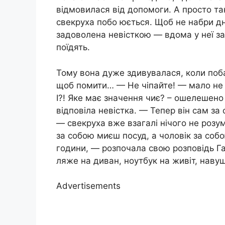
відмовилася від допомоги. А просто так
свекруха побо юється. Щоб не набри д
задоволена невісткою — вдома у неї за
поїдять.
Тому вона дуже здивувалася, коли поба
щоб помити… — Не чіпайте! — мало не 
І?! Яке має значення чиє? – ошелешено
відповіла невістка. — Тепер він сам за 
— свекруха вже взагалі нічого не розум
за собою миєш посуд, а чоловік за со
години, — розпочала свою розповідь Ган
ляже на диван, ноутбук на живіт, навуш
Advertisements