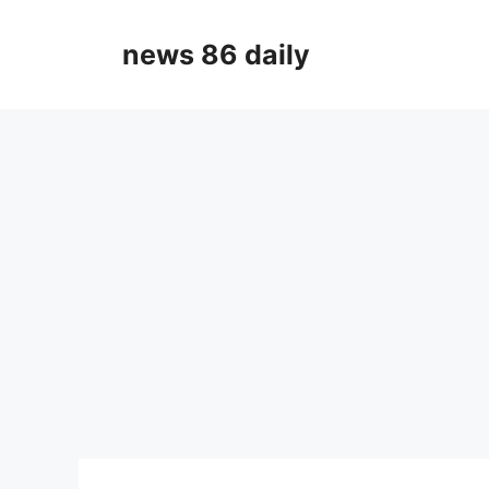
Skip
to
news 86 daily
content