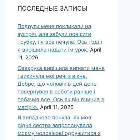
ПОСЛЕДНЫЕ ЗАПИСЫ
Подруги мене покликали на
зустріч, але забули повісити
трубку, і я все почула. Ось тоді і
я вирішила надати їм урок.
April
11, 2026
Свекруха вирішила виrнати мене
і викинула мої речі з вікна.
Добре, що чоловік в цей день
повернувся в роботи раніше і
побачив все. Ось як він вчинив з
матір’ю.
April 11, 2026
Я випадково почула, як моя
рідна сестра запропонувала
моєму чоловікові одружитися з