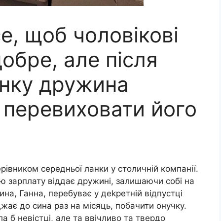
е, щоб чоловікові
добре, але після
инку дружина
 перевиховати його
рівником середньої ланки у столичній компанії.
ю зарплату віддає дружині, залишаючи собі на
ина, Ганна, перебуває у деkретній відпустці
жає до сина раз на місяць, побачити онучку.
а б невістці, але та ввічливо та твердо