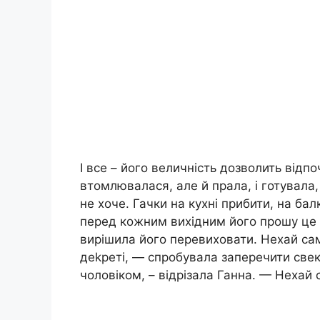
І все – його величність дозволить відп
втомлювалася, але й прала, і готувала,
не хоче. Гачки на кухні прибити, на бал
перед кожним вихідним його прошу це з
вирішила його перевиховати. Нехай сам
деkреті, — спробувала заперечити свек
чоловіком, – відрізала Ганна. — Нехай 