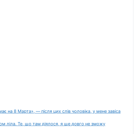
є на 8 Марта», — після цих слів чоловіка, у мене завіса
ом ліла. Те, що там діялося, я ще довго не зможу