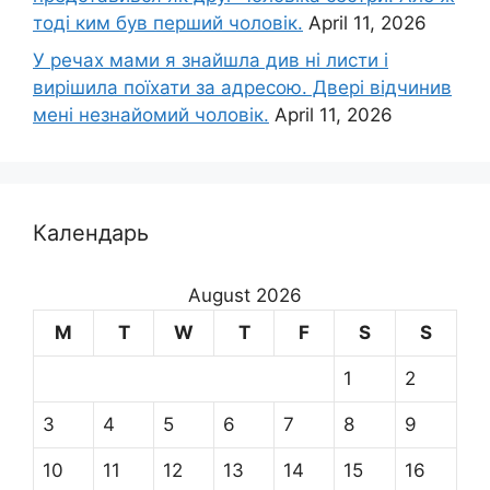
тоді ким був перший чоловік.
April 11, 2026
У речах мами я знайшла див ні листи і
вирішила поїхати за адресою. Двері відчинив
мені незнайомий чоловік.
April 11, 2026
Календарь
August 2026
M
T
W
T
F
S
S
1
2
3
4
5
6
7
8
9
10
11
12
13
14
15
16