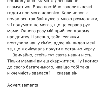
поաкодувала. Мама ж досі ніяк не
вгамується. Вона постійно говорить всякі
гидоти про мого чоловіка. Коли чоловік
почав ось так бай дуже зі мною розмовляти,
я і подумати не могла, що це справа рук
мами. Одного разу мій прийшов додому
напідпитку. Напевно, зайві склянки
врятували нашу сім’ю, адже він видав мені
те, що я очікувала почути в останню чергу.
— Звичайно, стоїть тут свята невин ність.
Тільки мамані вмієш сkаржитися. Ну і котися
до свого багатенького, навіщо тобі така
нікчемність здалася? — сказав він.
Advertisements