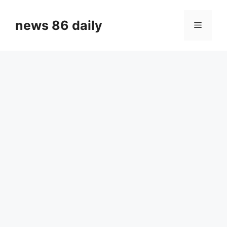
Skip
to
news 86 daily
Menu
content