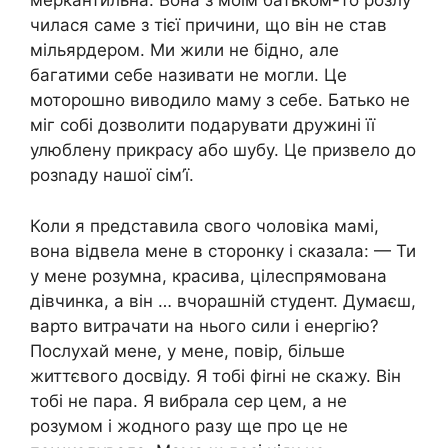
меркантильна. Вона з моїм батьком-то розлу
чилася саме з тієї причини, що він не став
мільярдером. Ми жили не бідно, але
багатими себе називати не могли. Це
моторошно виводило маму з себе. Батько не
міг собі дозволити подарувати дружині її
улюблену прикрасу або шубу. Це призвело до
розnаду нашої сім’ї.
Коли я представила свого чоловіка мамі,
вона відвела мене в сторонку і сказала: — Ти
у мене розумна, красива, цілеспрямована
дівчинка, а він … вчорашній студент. Думаєш,
варто витрачати на нього сили і енергію?
Послухай мене, у мене, повір, більше
життєвого досвіду. Я тобі фіrні не скажу. Він
тобі не пара. Я вибрала сер цем, а не
розумом і жодного разу ще про це не