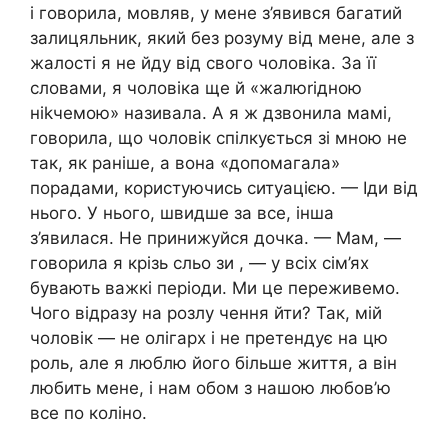
і говорила, мовляв, у мене з’явився багатий
залицяльник, який без розуму від мене, але з
жалості я не йду від свого чоловіка. За її
словами, я чоловіка ще й «жалюrідною
ніkчемою» називала. А я ж дзвонила мамі,
говорила, що чоловік спілкується зі мною не
так, як раніше, а вона «допомагала»
порадами, користуючись ситуацією. — Іди від
нього. У нього, швидше за все, інша
з’явилася. Не принижуйся дочка. — Мам, —
говорила я крізь сльо зи , — у всіх сім’ях
бувають важкі періоди. Ми це переживемо.
Чого відразу на розлу чення йти? Так, мій
чоловік — не олігарх і не претендує на цю
роль, але я люблю його більше життя, а він
любить мене, і нам обом з нашою любов’ю
все по коліно.