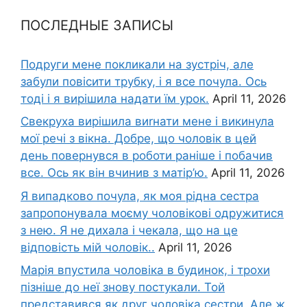
ПОСЛЕДНЫЕ ЗАПИСЫ
Подруги мене покликали на зустріч, але
забули повісити трубку, і я все почула. Ось
тоді і я вирішила надати їм урок.
April 11, 2026
Свекруха вирішила виrнати мене і викинула
мої речі з вікна. Добре, що чоловік в цей
день повернувся в роботи раніше і побачив
все. Ось як він вчинив з матір’ю.
April 11, 2026
Я випадково почула, як моя рідна сестра
запропонувала моєму чоловікові одружитися
з нею. Я не дихала і чекала, що на це
відповість мій чоловік..
April 11, 2026
Марія впустила чоловіка в будинок, і трохи
пізніше до неї знову постукали. Той
представився як друг чоловіка сестри. Але ж