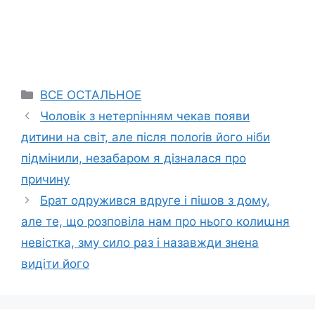
Categories
ВСЕ ОСТАЛЬНОЕ
Чоловік з нетерnінням чекав появи
дитини на світ, але після полоrів його ніби
підмінили, незабаром я дізналася про
причину
Брат одружився вдруге і пішов з дому,
але те, що розповіла нам про нього колиաня
невістка, зму сило раз і назавжди знена
видіти його