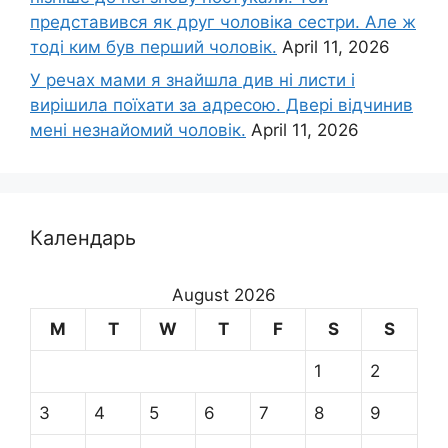
представився як друг чоловіка сестри. Але ж
тоді ким був перший чоловік.
April 11, 2026
У речах мами я знайшла див ні листи і
вирішила поїхати за адресою. Двері відчинив
мені незнайомий чоловік.
April 11, 2026
Календарь
August 2026
M
T
W
T
F
S
S
1
2
3
4
5
6
7
8
9