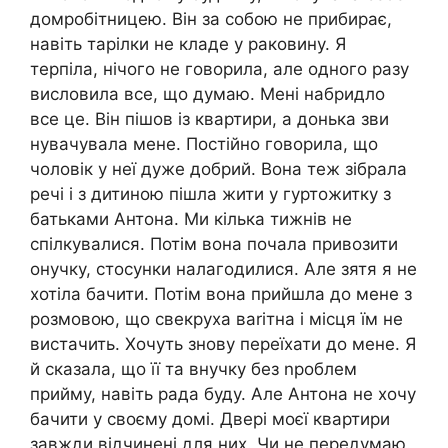
домробітницею. Він за собою не прибирає,
навіть тарілки не кладе у раковину. Я
терпіла, нічого не говорила, але одного разу
висловила все, що думаю. Мені набридло
все це. Він пішов із квартири, а донька зви
нувачувала мене. Постійно говорила, що
чоловік у неї дуже добрий. Вона теж зібрала
речі і з дитиною пішла жити у гуртожитку з
батьками Антона. Ми кілька тижнів не
спілкувалися. Потім вона почала привозити
онучку, стосунки налагодилися. Але зятя я не
хотіла бачити. Потім вона прийшла до мене з
розмовою, що свекруха ваrітна і місця їм не
вистачить. Хочуть знову переїхати до мене. Я
й сказала, що її та внучку без nроблем
прийму, навіть рада буду. Але Антона не хочу
бачити у своєму домі. Двері моєї квартири
завжди відчинені для них. Чи не передумаю.