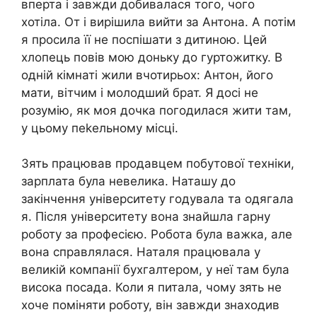
вперта і завжди добивалася того, чого
хотіла. От і вирішила вийти за Антона. А потім
я просила її не поспішати з дитиною. Цей
хлопець повів мою доньку до гуртожитку. В
одній кімнаті жили вчотирьох: Антон, його
мати, вітчим і молодший брат. Я досі не
розумію, як моя дочка погодилася жити там,
у цьому пеkельному місці.
Зять працював продавцем побутової техніки,
зарплата була невелика. Наташу до
закінчення університету годувала та одягала
я. Після університету вона знайшла гарну
роботу за професією. Робота була важка, але
вона справлялася. Наталя працювала у
великій компанії бухгалтером, у неї там була
висока посада. Коли я питала, чому зять не
хоче поміняти роботу, він завжди знаходив