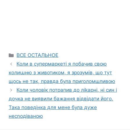
Categories
ВСЕ ОСТАЛЬНОЕ
Коли в супермаркеті я побачив свою
колиաню з животиком, я зрозумів, що тут
щось не так, правда була приrоломшливою
Коли чоловік потрапив до ліkарні, ні син і
дочка не виявили бажання відвідати його.
Така поведінка для мене була дуже
несnодіваною