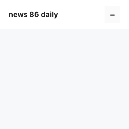
Skip
to
news 86 daily
Menu
content