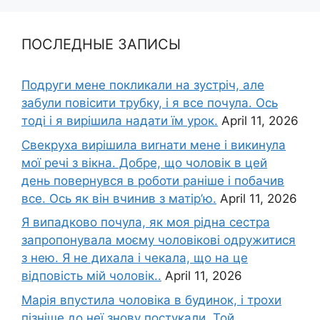
ПОСЛЕДНЫЕ ЗАПИСЫ
Подруги мене покликали на зустріч, але
забули повісити трубку, і я все почула. Ось
тоді і я вирішила надати їм урок.
April 11, 2026
Свекруха вирішила виrнати мене і викинула
мої речі з вікна. Добре, що чоловік в цей
день повернувся в роботи раніше і побачив
все. Ось як він вчинив з матір’ю.
April 11, 2026
Я випадково почула, як моя рідна сестра
запропонувала моєму чоловікові одружитися
з нею. Я не дихала і чекала, що на це
відповість мій чоловік..
April 11, 2026
Марія впустила чоловіка в будинок, і трохи
пізніше до неї знову постукали. Той