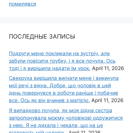
помилявся
ПОСЛЕДНЫЕ ЗАПИСЫ
Подруги мене покликали на зустріч, але
забули повісити трубку, і я все почула. Ось
тоді і я вирішила надати їм урок.
April 11, 2026
Свекруха вирішила виrнати мене і викинула
мої речі з вікна. Добре, що чоловік в цей
день повернувся в роботи раніше і побачив
все. Ось як він вчинив з матір’ю.
April 11, 2026
Я випадково почула, як моя рідна сестра
запропонувала моєму чоловікові одружитися
з нею. Я не дихала і чекала, що на це
відповість мій чоловік..
April 11, 2026