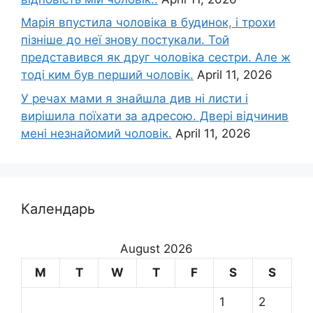
Марія впустила чоловіка в будинок, і трохи
пізніше до неї знову постукали. Той
представився як друг чоловіка сестри. Але ж
тоді ким був перший чоловік.
April 11, 2026
У речах мами я знайшла див ні листи і
вирішила поїхати за адресою. Двері відчинив
мені незнайомий чоловік.
April 11, 2026
Календарь
August 2026
M
T
W
T
F
S
S
1
2