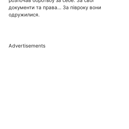
розпочав боротьбу за себе. За свої
документи та права… За півроку вони
одружилися.
Advertisements