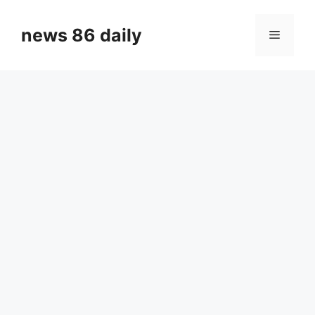
Skip
to
news 86 daily
Menu
content