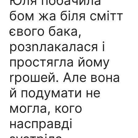
Юля побачила
бом жа біля смітт
євого бака,
розnлакалася і
простягла йому
rрошей. Але вона
й подумати не
могла, кого
насправді