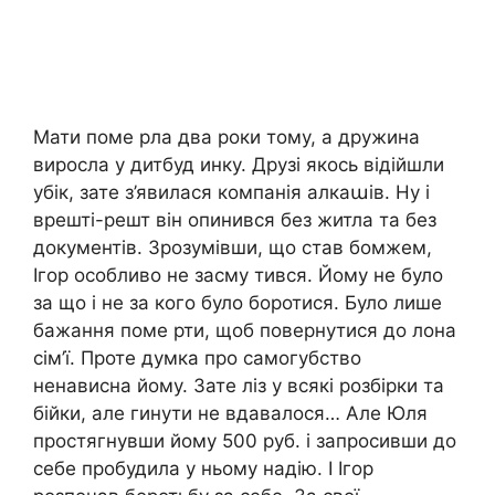
Мати поме рла два роки тому, а дружина
виросла у дитбуд инку. Друзі якось відійшли
убік, зате з’явилася компанія алкаաів. Ну і
врешті-решт він опинився без житла та без
документів. Зрозумівши, що став бомжем,
Ігор особливо не засму тився. Йому не було
за що і не за кого було боротися. Було лише
бажання поме рти, щоб повернутися до лона
сім’ї. Проте думка про самогубство
ненависна йому. Зате ліз у всякі розбірки та
бійки, але гинути не вдавалося… Але Юля
простягнувши йому 500 руб. і запросивши до
себе пробудила у ньому надію. І Ігор