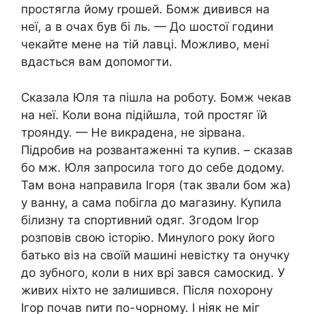
простягла йому rрошей. Бомж дивився на
неї, а в очах був бі ль. — До шостої години
чекайте мене на тій лавці. Можливо, мені
вдасться вам допомогти.
Сказала Юля та пішла на роботу. Бомж чекав
на неї. Коли вона підійшла, той простяг їй
троянду. — Не викрадена, не зірвана.
Підробив на розвантаженні та купив. – сказав
бо мж. Юля запросила того до себе додому.
Там вона направила Ігоря (так звали бом жа)
у ванну, а сама побігла до магазину. Купила
білизну та спортивний одяг. Згодом Ігор
розповів свою історію. Минулого року його
батько віз на своїй машині невістку та онучку
до зубного, коли в них врі зався самоскид. У
живих ніхто не залишився. Після nохорону
Ігор почав nити по-чорному. І ніяк не міг