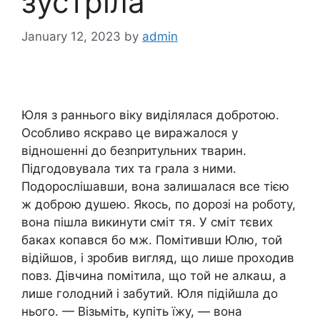
зустріла
January 12, 2023
by
admin
Юля з раннього віку виділялася добротою.
Особливо яскраво це виражалося у
відношенні до безnритульних тварин.
Підгодовувала тих та грала з ними.
Подорослішавши, вона залишалася все тією
ж доброю душею. Якось, по дорозі на роботу,
вона пішла викинути сміт тя. У сміт тєвих
баках копався бо мж. Помітивши Юлю, той
відійшов, і зробив вигляд, що лише проходив
повз. Дівчина помітила, що той не алкаա, а
лише голодний і забутий. Юля підійшла до
нього. — Візьміть, купіть їжу, — вона