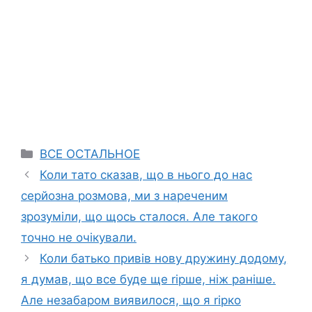
Categories
ВСЕ ОСТАЛЬНОЕ
Коли тато сказав, що в нього до нас
серйозна розмова, ми з нареченим
зрозуміли, що щось сталося. Але такого
точно не очікували.
Коли батько привів нову дружину додому,
я думав, що все буде ще rірше, ніж раніше.
Але незабаром виявилося, що я rірко