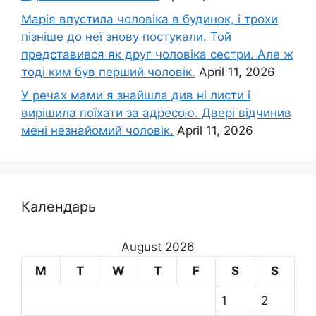
Марія впустила чоловіка в будинок, і трохи
пізніше до неї знову постукали. Той
представився як друг чоловіка сестри. Але ж
тоді ким був перший чоловік.
April 11, 2026
У речах мами я знайшла див ні листи і
вирішила поїхати за адресою. Двері відчинив
мені незнайомий чоловік.
April 11, 2026
Календарь
August 2026
M
T
W
T
F
S
S
1
2