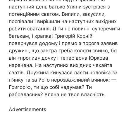
наступний день батько Уляни зустрівся з
потенційним сватом. Випили, закусили,
поспівали і вирішили на наступних вихідних
робити сватання. Діти не повинні суперечити
батькам, і крапка! Григорій Корній
повернувся додому і прямо з порога заявив
дружині, що завтра треба колоти свиню, бо
він «пропив» дочку і тепер вона Юркова
наречена. На наступних вихідних чекайте
сватів. Дружина кинулася лаяти чоловіка за
п’янку та за його нерозважливий вчинок: —
Григорію, ти що собі надумав? Ти
рабовласник? Уляна не твоя власність.
Advertisements