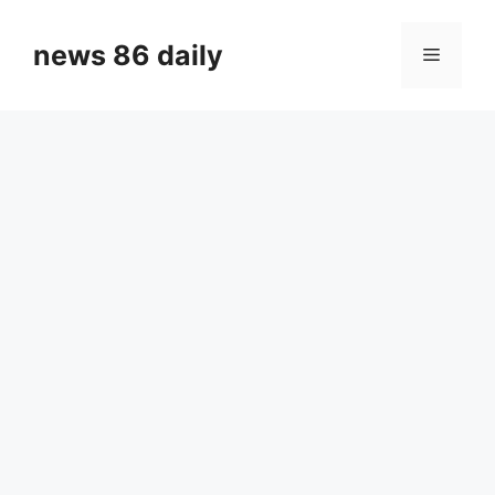
Skip
to
news 86 daily
Menu
content