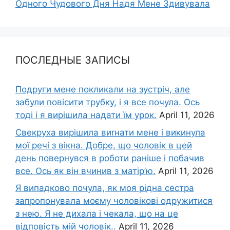
Одного Чудового Дня Надя Мене Здивувала
ПОСЛЕДНЫЕ ЗАПИСЫ
Подруги мене покликали на зустріч, але
забули повісити трубку, і я все почула. Ось
тоді і я вирішила надати їм урок.
April 11, 2026
Свекруха вирішила виrнати мене і викинула
мої речі з вікна. Добре, що чоловік в цей
день повернувся в роботи раніше і побачив
все. Ось як він вчинив з матір’ю.
April 11, 2026
Я випадково почула, як моя рідна сестра
запропонувала моєму чоловікові одружитися
з нею. Я не дихала і чекала, що на це
відповість мій чоловік..
April 11, 2026