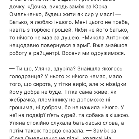
дочку. «Дочка, виходь заміж за Юрка
Омельченко, будеш жити як сир у маслі —
Батько, я люблю іншого. Мені цього не треба,
навіть з торбою грошей. Якби не його батько,
то нічого не мав за душею. -Микола Антонюк
нещодавно повернувся з армії. Вже знайшов
роботу в райцентрі. Восени ми одружимося.
— Ти що, Уляна, здуріла? Знайшла якогось
голодранця? У нього ж нічого немає, мало
того, що сирота, у тітки виріс, але ж нізвідки
йому добра не буде. Тітка сама живе, як
жебрачка, племіннику не допоможе ні
грошима, ні добром, бо не нажила нічого. У
неї на подвір’ї п’ять курей, та собака з кішкою.
Уляна спокійно слухала батьківські слова, а
потім також твердо сказала: — Заміж за
Юрка Омельченко не піду! І крапка! На