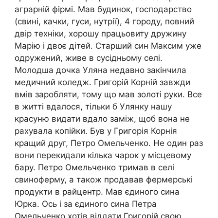
аграрній фірмі. Мав будинок, господарство
(свині, качки, гуси, нутрії), 4 городу, повний
двір техніки, хорошу працьовиту дружину
Марію і двоє дітей. Старший син Максим уже
одружений, живе в сусідньому селі.
Молодша дочка Уляна недавно закінчила
медичний коледж. Григорій Корній завжди
вмів заробляти, тому що мав золоті руки. Все
в житті вдалося, тільки б Улянку нашу
красуню видати вдало заміж, щоб вона не
рахувала копійки. Був у Григорія Корнія
кращий друг, Петро Омельченко. Не один раз
вони перекидали кілька чарок у місцевому
бару. Петро Омельченко тримав в селі
свиноферму, а також продавав фермерські
продукти в райцентр. Мав єдиного сина
Юрка. Ось і за єдиного сина Петра
Омельченко хотів віддати Григорій свою