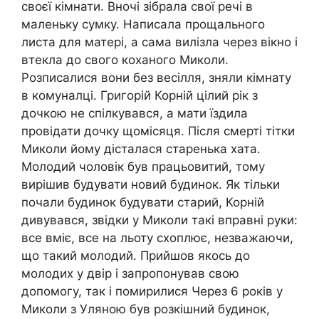
своєї кімнати. Вночі зібрала свої речі в
маленьку сумку. Написала прощального
листа для матері, а сама вилізла через вікно і
втекла до свого коханого Миколи.
Розписалися вони без весілля, зняли кімнату
в комуналці. Григорій Корній цілий рік з
дочкою не спілкувався, а мати їздила
провідати дочку щомісяця. Після смерті тітки
Миколи йому дісталася старенька хата.
Молодий чоловік був працьовитий, тому
вирішив будувати новий будинок. Як тільки
почали будинок будувати старий, Корній
дивувався, звідки у Миколи такі вправні руки:
все вміє, все на льоту схоплює, незважаючи,
що такий молодий. Прийшов якось до
молодих у двір і запропонував свою
допомогу, так і помирилися Через 6 років у
Миколи з Уляною був розкішний будинок,