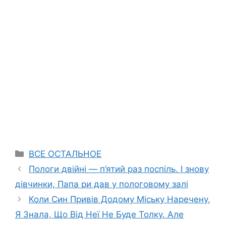
Categories
ВСЕ ОСТАЛЬНОЕ
Пологи двійні — п’ятий раз поспіль. І знову
дівчинки, Папа ри дав у пологовому залі
Коли Син Привів Додому Міську Наречену,
Я Знала, Що Від Неї Не Буде Толку. Але