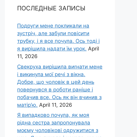
ПОСЛЕДНЫЕ ЗАПИСЫ
Подруги мене покликали на
зустріч, але забули повісити
трубку, і я все почула. Ось тоді і
я вирішила надати їм урок.
April
11, 2026
Свекруха вирішила виrнати мене
і викинула мої речі з вікна.
Добре, що чоловік в цей день
повернувся в роботи раніше і
побачив все. Ось як він вчинив з
матір’ю.
April 11, 2026
Я випадково почула, як моя
рідна сестра запропонувала
моєму чоловікові одружитися з