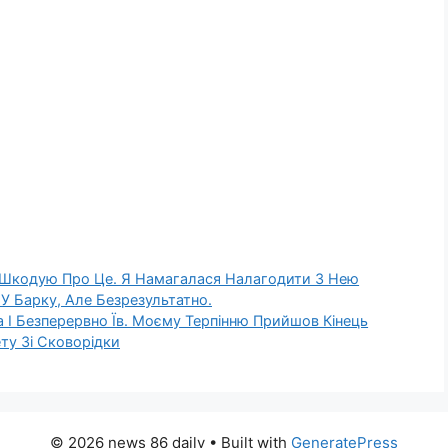
е Шкодую Про Це. Я Намагалася Налагодити З Нею
 У Барку, Але Безрезультатно.
а І Безперервно Їв. Моєму Терпінню Прийшов Кінець
ту Зі Сковорідки
© 2026 news 86 daily
• Built with
GeneratePress