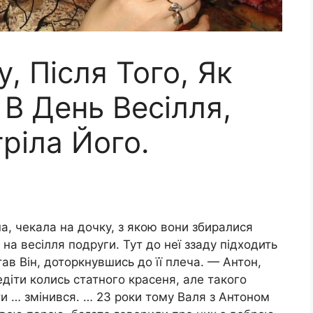
, Після Того, Як
 В День Весілля,
ріла Його.
а, чекала на дочку, з якою вони збиралися
 на весілля подруги. Тут до неї ззаду підходить
ав Він, доторкнувшись до її плеча. — Антон,
діти колись статного красеня, але такого
ти … змінився. … 23 роки тому Валя з Антоном