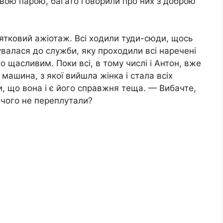
ивою парою, багато говорили про них з доброю
вятковий ажіотаж. Всі ходили туди-сюди, щось
валася до служби, яку проходили всі наречені
 щасливим. Поки всі, в тому числі і Антон, вже
а машина, з якої вийшла жінка і стала всіх
, що вона і є його справжня теща. — Вибачте,
ічого не переплутали?