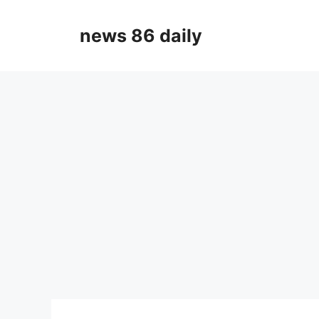
Skip
to
news 86 daily
content