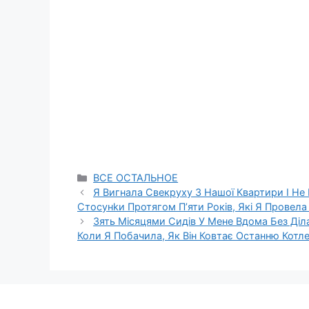
Categories
ВСЕ ОСТАЛЬНОЕ
Я Вигнала Свекруху З Нашої Квартири І Н
Стосунkи Протягом П’яти Років, Які Я Провела
Зять Місяцями Сидів У Мене Вдома Без Діл
Коли Я Побачила, Як Він Ковтає Останню Котле