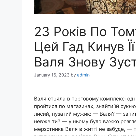
23 Років По Тому
Цей Гад Кинув Її
Валя Знову Зуст
January 16, 2023
by
admin
Валя стояла в торговому комплексі одн
пройтися по магазинах, знайти їй сукню
лисий, пузатий мужик: — Валя? — запит
невже ти? — у ньому було важко розгле
мерзотника Валя в житті не забуде, — 