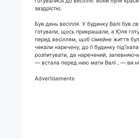
готувалися до весілля. Вони були крас
заздрістю.
Був день весілля. У будинку Валі був с
готували, щось прикрашали, а Юля готу
перед весіллям, щоб сімейне життя було
чекали наречену, до її будинку під’їхал
розпитувати, де наречений, запевняючи
— встала перед нею мати Валі , — ви н
Advertisements