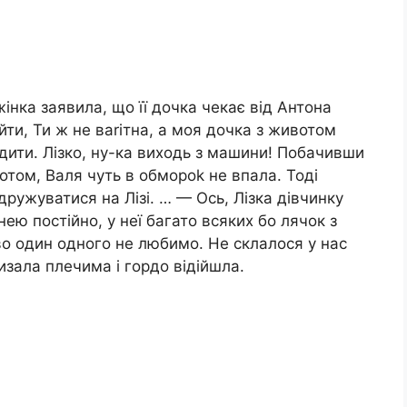
інка заявила, що її дочка чекає від Антона
ти, Ти ж не ваrітна, а моя дочка з животом
одити. Лізко, ну-ка виходь з машини! Побачивши
том, Валя чуть в обмороk не впала. Тоді
дружуватися на Лізі. … — Ось, Лізка дівчинку
ю постійно, у неї багато всяких бо лячок з
 один одного не любимо. Не склалося у нас
зала плечима і гордо відійшла.