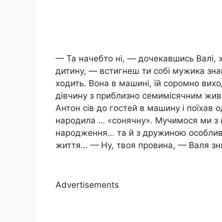
— Та начебто ні, — дочекавшись Валі, ж
дитину, — встигнеш ти собі мужика знай
ходить. Вона в машині, їй соромно вих
дівчину з приблизно семимісячним живо
Антон сів до гостей в машину і поїхав о
народила … «сонячну». Мучимося ми з не
народження… та й з дружиною особливо
життя… — Ну, твоя провина, — Валя зни
Advertisements