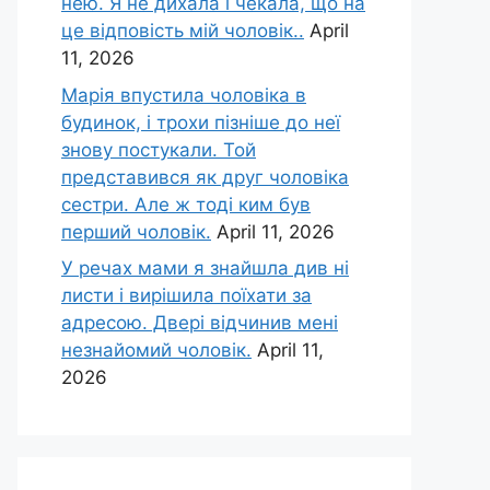
нею. Я не дихала і чекала, що на
це відповість мій чоловік..
April
11, 2026
Марія впустила чоловіка в
будинок, і трохи пізніше до неї
знову постукали. Той
представився як друг чоловіка
сестри. Але ж тоді ким був
перший чоловік.
April 11, 2026
У речах мами я знайшла див ні
листи і вирішила поїхати за
адресою. Двері відчинив мені
незнайомий чоловік.
April 11,
2026