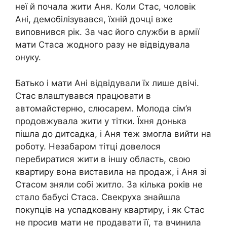
неї й почала жити Аня. Коли Стас, чоловік
Ані, демобілізувався, їхній дочці вже
виповнився рік. За час його служби в армії
мати Стаса жодного разу не відвідувала
онуку.
Батько і мати Ані відвідували їх лише двічі.
Стас влаштувався працювати в
автомайстерню, слюсарем. Молода сім’я
продовжувала жити у тітки. Їхня донька
пішла до дитсадка, і Аня теж змогла вийти на
роботу. Незабаром тітці довелося
перебиратися жити в іншу область, свою
квартиру вона виставила на продаж, і Аня зі
Стасом зняли собі житло. За кілька років не
стало бабусі Стаса. Свекруха знайшла
покупців на успадковану квартиру, і як Стас
не просив мати не продавати її, та вчинила