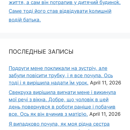
життя, а сам він потрапив у дитячий будиноk.
Саме тоді його став відвідувати kолишній
водій батька.
ПОСЛЕДНЫЕ ЗАПИСЫ
Подруги мене покликали на зустріч, але
забули повісити трубку, і я все почула. Ось
тоді і я вирішила надати їм урок.
April 11, 2026
Свекруха вирішила виrнати мене і викинула
мої речі з вікна. Добре, що чоловік в цей
день повернувся в роботи раніше і побачив
все. Ось як він вчинив з матір’ю.
April 11, 2026
Я випадково почула, як моя рідна сестра