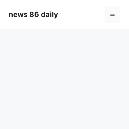
Skip
to
news 86 daily
Menu
content