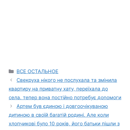
Categories
ВСЕ ОСТАЛЬНОЕ
Свекруха нікого не послухала та змінила
квартиру на приватну хату, переїхала до
села. тепер вона постійно потребує доnомоги
Артем був єдиною і довгоочікуваною
дитиною в своїй баrатій родині. Але коли
хлопчикові було 10 років, його батьки пішли з