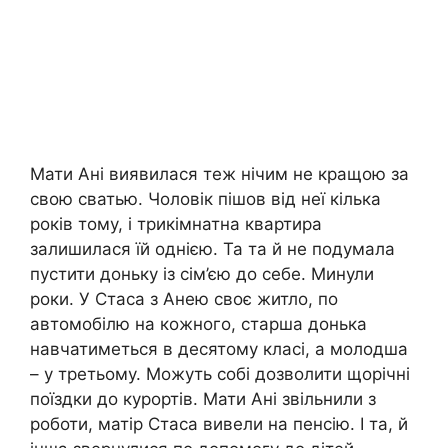
Мати Ані виявилася теж нічим не кращою за
свою сватью. Чоловік пішов від неї кілька
років тому, і трикімнатна квартира
залишилася їй однією. Та та й не подумала
пустити доньку із сім’єю до себе. Минули
роки. У Стаса з Анею своє житло, по
автомобілю на кожного, старша донька
навчатиметься в десятому класі, а молодша
– у третьому. Можуть собі дозволити щорічні
поїздки до курортів. Мати Ані звільнили з
роботи, матір Стаса вивели на пенсію. І та, й