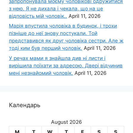
запропонувала моєму чоловікові одружитися
з нею. Я не дихала і чекала, що на це
відповість мій чоловік..
April 11, 2026
Марія впустила чоловіка в будинок, і трохи
пізніше до неї знову постукали. Той
представився як друг чоловіка сестри. Але ж
тоді ким був перший чоловік.
April 11, 2026
У речах мами я знайшла див ні листи і
вирішила поїхати за адресою. Двері відчинив
мені незнайомий чоловік.
April 11, 2026
Календарь
August 2026
M
T
W
T
F
S
S