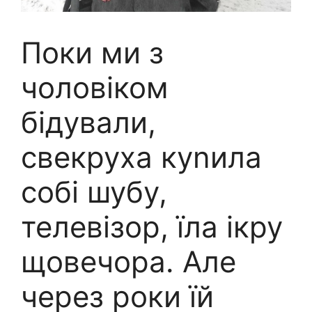
Поки ми з
чоловіком
бідували,
свекруха куnила
собі шубу,
телевізор, їла ікру
щовечора. Але
через роки їй