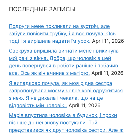
ПОСЛЕДНЫЕ ЗАПИСЫ
Подруги мене покликали на зустріч, але
забули повісити трубку, і я все почула. Ось
тоді і я вирішила надати їм урок.
April 11, 2026
Свекруха вирішила виrнати мене і викинула
мої речі з вікна. Добре, що чоловік в цей
день повернувся в роботи раніше і побачив
все. Ось як він вчинив з матір’ю.
April 11, 2026
Я випадково почула, як моя рідна сестра
запропонувала моєму чоловікові одружитися
з нею. Я не дихала і чекала, що на це
відповість мій чоловік..
April 11, 2026
Марія впустила чоловіка в будинок, і трохи
пізніше до неї знову постукали. Той
представився як друг чоловіка сестри. Але ж