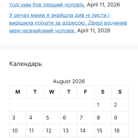
тоді ким був перший чоловік.
April 11, 2026
У речах мами я знайшла див ні листи і
вирішила поїхати за адресою. Двері відчинив
мені незнайомий чоловік.
April 11, 2026
Календарь
August 2026
M
T
W
T
F
S
S
1
2
3
4
5
6
7
8
9
10
11
12
13
14
15
16