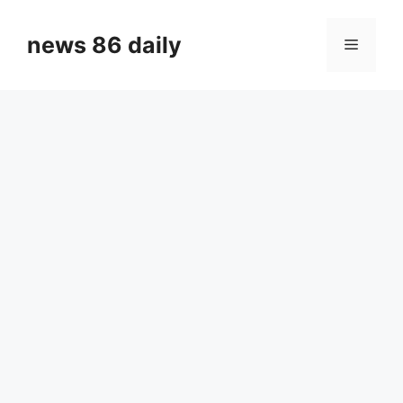
Skip
to
news 86 daily
Menu
content