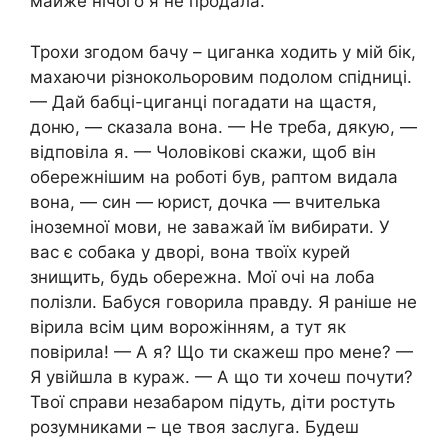
майже нічого я не продала.
Трохи згодом бачу – циганка ходить у мій бік,
махаючи різнокольоровим подолом спідниці.
— Дай бабці-циганці погадати на щастя,
доню, — сказала вона. — Не треба, дякую, —
відповіла я. — Чоловікові скажи, щоб він
обережнішим на роботі був, раптом видала
вона, — син — юрист, дочка — вчителька
іноземної мови, не заважай їм вибирати. У
вас є собака у дворі, вона твоїх курей
знищить, будь обережна. Мої очі на лоба
полізли. Бабуся говорила правду. Я раніше не
вірила всім цим ворожінням, а тут як
повірила! — А я? Що ти скажеш про мене? —
Я увійшла в кураж. — А що ти хочеш почути?
Твої справи незабаром підуть, діти ростуть
розумниками – це твоя заслуга. Будеш