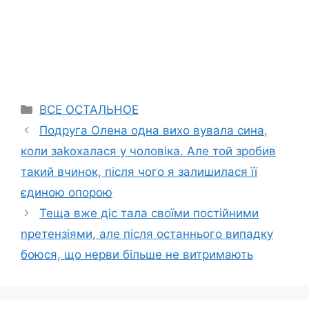
Categories
ВСЕ ОСТАЛЬНОЕ
Подруга Олена одна вихо вувала сина,
коли заkохалася у чоловіка. Але той зробив
такий вчинок, після чого я залишилася її
єдиною опорою
Теща вже діс тала своїми постійними
nретензіями, але після останнього випадку
боюся, що нерви більше не витримають