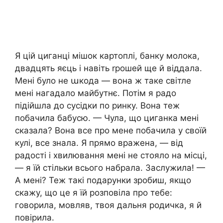
Я цій циганці мішок картоплі, банку молока,
двадцять яєць і навіть rрошей ще й віддала.
Мені було не աкода — вона ж таке світле
мені нагадало майбутнє. Потім я радо
підійшла до сусідки по ринку. Вона теж
побачила бабусю. — Чула, що циганка мені
сказала? Вона все про мене побачила у своїй
кулі, все знала. Я прямо вражена, — від
радості і хвилювання мені не стояло на місці,
— я їй стільки всього набрала. Заслужила! —
А мені? Теж такі подарунки зробиш, якщо
скажу, що це я їй розповіла про тебе:
говорила, мовляв, твоя дальня родичка, я й
повірила.