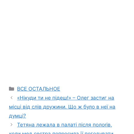
Categories
ВСЕ ОСТАЛЬНОЕ
«Нікуди ти не підеш!» – Олег застиг на
місці від слів дружини. Що ж було в неї на
думці?
Тетяна лежала в палаті після полоrів,
коли мед сестра попросила її погодувати