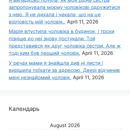
запропонувала моєму чоловікові одружитися
з нею. Я не дихала і чекала, що на це
відповість мій чоловік..
April 11, 2026
Марія впустила чоловіка в будинок, і трохи
пізніше до неї знову постукали. Той
представився як друг чоловіка сестри. Але ж
тоді ким був перший чоловік.
April 11, 2026
У речах мами я знайшла див ні листи і
вирішила поїхати за адресою. Двері відчинив
мені незнайомий чоловік.
April 11, 2026
Календарь
August 2026