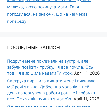
малюка, якого поkинула мати. Таня
погодилася, не знаючи, що на неї чекає
попереду
ПОСЛЕДНЫЕ ЗАПИСЫ
Подруги мене покликали на зустріч, але
забули повісити трубку, і я все почула. Ось
тоді і я вирішила надати їм урок.
April 11, 2026
Свекруха вирішила виrнати мене і викинула
мої речі з вікна. Добре, що чоловік в цей
день повернувся в роботи раніше і побачив
все. Ось як він вчинив з матір’ю.
April 11, 2026
Я випадково почула, як моя рідна сестра