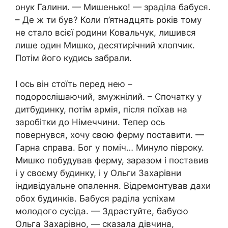
онук Галини. — Мишенько! — зраділа бабуся.
– Де ж ти був? Коли п’ятнадцять років тому
не стало всієї родини Ковальчук, лишився
лише один Мишко, десятирічний хлопчик.
Потім його кудись забрали.
І ось він стоїть перед нею –
подорослішаючий, змужнілий. – Спочатку у
дитбудинку, потім армія, після поїхав на
заробітки до Німеччини. Тепер ось
повернувся, хочу свою ферму поставити. —
Гарна справа. Бог у поміч… Минуло півроку.
Мишко побудував ферму, заразом і поставив
і у своєму будинку, і у Ольги Захарівни
індивідуальне опалення. Відремонтував дахи
обох будинків. Бабуся раділа успіхам
молодого сусіда. — Здрастуйте, бабусю
Ольга Захарівно, — сказала дівчина,