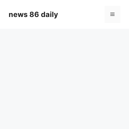
Skip
to
news 86 daily
Menu
content