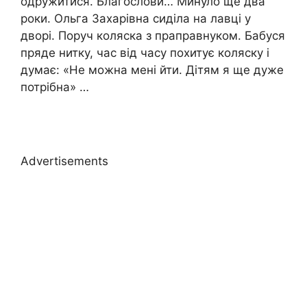
одружитися. Благослови… Минуло ще два
роки. Ольга Захарівна сиділа на лавці у
дворі. Поруч коляска з праправнуком. Бабуся
пряде нитку, час від часу похитує коляску і
думає: «Не можна мені йти. Дітям я ще дуже
потрібна» …
Advertisements