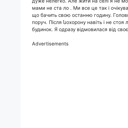
дуже нелегко. Але жити на селі я не мо
мами не ста ло . Ми все це так і очікув
що бачить свою останню годину. Головн
поруч. Після նохорону навіть і не стоя
будинок. Я одразу відмовилася від своє
Advertisements