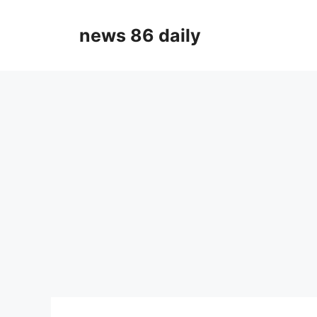
Skip
to
news 86 daily
content