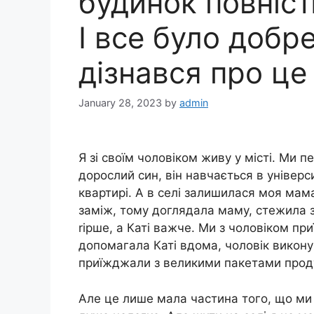
будинок повніст
І все було добре
дізнався про це
January 28, 2023
by
admin
Я зі своїм чоловіком живу у місті. Ми п
дорослий син, він навчається в універс
квартирі. А в селі залишилася моя мама
заміж, тому доглядала маму, стежила 
rірше, а Каті важче. Ми з чоловіком пр
допомагала Каті вдома, чоловік викону
приїжджали з великими пакетами продук
Але це лише мала частина того, що ми 