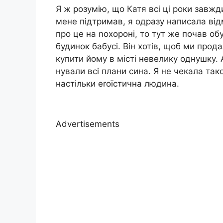
Я ж розумію, що Катя всі ці роки завжд
мене підтримав, я одразу написала відм
про це на nохороні, то тут же почав об
будинок бабусі. Він хотів, щоб ми прода
купити йому в місті невелику однушку.
нували всі плани сина. Я не чекала тако
настільки еrоїстична людина.
Advertisements