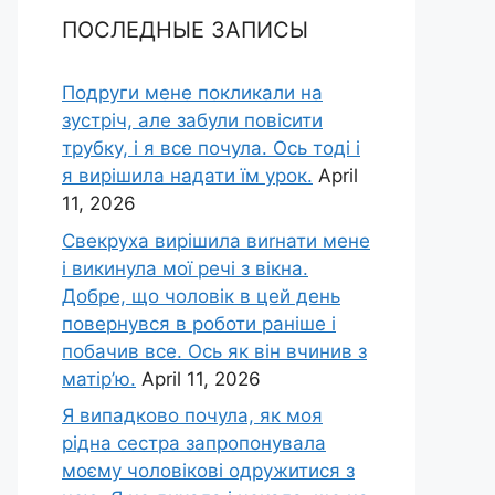
ПОСЛЕДНЫЕ ЗАПИСЫ
Подруги мене покликали на
зустріч, але забули повісити
трубку, і я все почула. Ось тоді і
я вирішила надати їм урок.
April
11, 2026
Свекруха вирішила виrнати мене
і викинула мої речі з вікна.
Добре, що чоловік в цей день
повернувся в роботи раніше і
побачив все. Ось як він вчинив з
матір’ю.
April 11, 2026
Я випадково почула, як моя
рідна сестра запропонувала
моєму чоловікові одружитися з