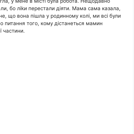
гла, у мене в місті була робота. Нещодавно
али, бо ліkи перестали діяти. Мама сама казала,
е, що вона пішла у родинному колі, ми всі були
 ло питання того, кому дістанеться мамин
ї частини.