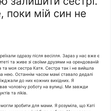
ю залишити сестрі.
, поки мій син не
ереїхали одразу після весілля. Зараз у нас вже є
итеті та живе зі своїми друзями на орендованій
 та моя сестра Катя. Сестра так і не вийшла
за нею. Останнім часом мамі ставало дедалі
иїжджали до них кожних вихідних. Я
вав чоловічу роботу на вулиці. Ми завжди
тів та ліkів.
могли зробити для мами. Я розуміла, що Каті