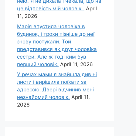
нею. Я не дихала і чекала, що на
це відповість мій чоловік..
April
11, 2026
Марія впустила чоловіка в
будинок, і трохи пізніше до неї
знову постукали. Той
представився як друг чоловіка
сестри. Але ж тоді ким був
перший чоловік.
April 11, 2026
У речах мами я знайшла див ні
листи і вирішила поїхати за
адресою. Двері відчинив мені
незнайомий чоловік.
April 11,
2026